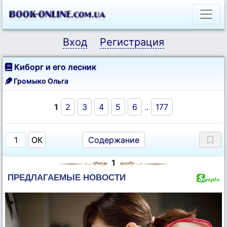
Вход
Регистрация
Киборг и его лесник
Громыко Ольга
1
2
3
4
5
6
..
177
Содержание
1