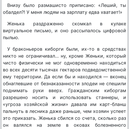
Внизу было размашисто приписано: «Леший, ты
обалдел?! У меня людям на зарплату едва хватает!»
Женька раздраженно скомкал в кулаке
виртуальное письмо, и оно рассыпалось цифровой
пылью.
У браконьеров киборги были, их-то в средствах
никто не ограничивал… ну, кроме Женьки, который
чисто физически не мог одновременно находиться
во всех десяти тысячах гектаров подведомственной
ему территории. Да если бы и находился — вконец
обнаглевшие от безнаказанности злодеи не спешили
поднимать руки вверх. Гражданским киборгам
разрешено носить и использовать станнеры, и
«угроза хозяйской жизни» давала им карт-бланш
пальнуть в лесника даже раньше, чем хозяин успеет
это приказать. Женька сбился со счета, сколько раз
он валялся на земле в оковах болезненного