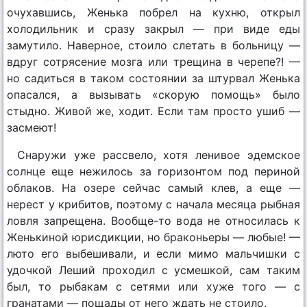
очухавшись, Женька побрел на кухню, открыл
холодильник и сразу закрыл — при виде еды
замутило. Наверное, стоило слетать в больницу —
вдруг сотрясение мозга или трещина в черепе?! —
но садиться в таком состоянии за штурвал Женька
опасался, а вызывать «скорую помощь» было
стыдно. Живой же, ходит. Если там просто ушиб —
засмеют!
Снаружи уже рассвело, хотя ленивое эдемское
солнце еще нежилось за горизонтом под периной
облаков. На озере сейчас самый клев, а еще —
нерест у крибитов, поэтому с начала месяца рыбная
ловля запрещена. Вообще-то вода не относилась к
Женькиной юрисдикции, но браконьеры — любые! —
люто его выбешивали, и если мимо мальчишки с
удочкой Леший проходил с усмешкой, сам таким
был, то рыбакам с сетями или хуже того — с
гранатами — пощады от него ждать не стоило.