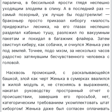
паралича, в бессильной ярости глядя неспешно
уходящим злодеям в спину. А в последний раз —
самый позорный, уж лучше бы подстрелили! —
браконьер просто приказал киборгу «малость
придержать» лесника, на его глазах неспешно
разделал кабанью тушу, разложил по вакуумным
пакетам и покидал в багажник флайера. Затем
свистнул киберу, как собачке, и очнулся Женька уже
под землей. Точнее, подо мхом, за несколько часов
радостно затянувшим бесчувственного человека с
головой.
Насквозь промокший, с раскалывающейся
башкой, злой как черт Женька в сумерках ввалился
в жилой модуль и, не стесняясь в выражениях,
накатал руководству пространный отчет о
происшествии, завершив его просьбой, нет,
категорическим требованием укомплектовать штат
киборгом! Женька даже был согласен оплачивать