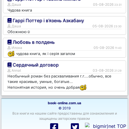
Даша
05-08-2026
23:31
Чудова книга
Гаррі Поттер і в’язень Азкабану
Даша
05-08-2026
23:30
Обожнюю☺️
Любовь в полдень
Илона
05-08-2026
11:43
чудова книга, як і серія загалом
Сердечный договор
Annat
03-08-2026
21:29
Необычный роман без расхваливания г.г....обычно, все
такие красивые, умные, богатые...
Непонятная история, но очень добрая
book-online.com.ua
© 2019
Все книги на нашем сайте предоставены для ознакомления и
защищены авторским правом