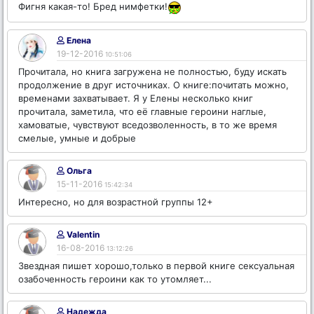
Фигня какая-то! Бред нимфетки!
Елена
19-12-2016
10:51:06
Прочитала, но книга загружена не полностью, буду искать
продолжение в друг источниках. О книге:почитать можно,
временами захватывает. Я у Елены несколько книг
прочитала, заметила, что её главные героини наглые,
хамоватые, чувствуют вседозволенность, в то же время
смелые, умные и добрые
Ольга
15-11-2016
15:42:34
Интересно, но для возрастной группы 12+
Valentin
16-08-2016
13:12:26
Звездная пишет хорошо,только в первой книге сексуальная
озабоченность героини как то утомляет...
Надежда