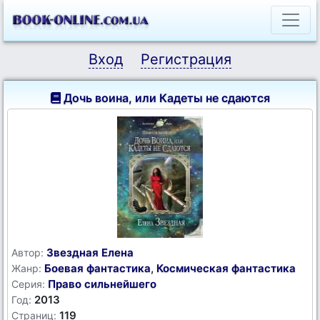
Вход
Регистрация
Дочь воина, или Кадеты не сдаются
Звездная Елена
Автор:
Боевая фантастика
,
Космическая фантастика
Жанр:
Право сильнейшего
Серия:
2013
Год:
119
Страниц: