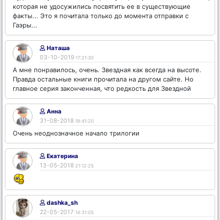
которая не удосужились посвятить ее в существующие
факты... Это я почитала только до момента отправки с
Гаэры...
Наташа
03-10-2019
17:21:30
А мне понравилось, очень. Звездная как всегда на высоте.
Правда остальные книги прочитала на другом сайте. Но
главное серия законченная, что редкость для Звездной
Анна
31-08-2018
19:41:20
Очень неоднозначное начало трилогии
Екатерина
13-05-2018
21:12:25
dashka_sh
22-05-2017
14:31:05