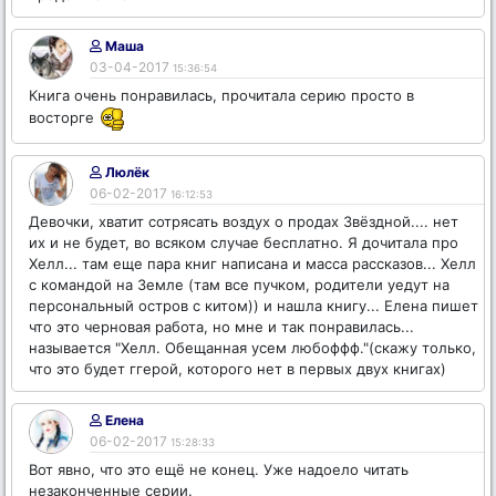
Маша
03-04-2017
15:36:54
Книга очень понравилась, прочитала серию просто в
восторге
Люлёк
06-02-2017
16:12:53
Девочки, хватит сотрясать воздух о продах Звёздной.... нет
их и не будет, во всяком случае бесплатно. Я дочитала про
Хелл... там еще пара книг написана и масса рассказов... Хелл
с командой на Земле (там все пучком, родители уедут на
персональный остров с китом)) и нашла книгу... Елена пишет
что это черновая работа, но мне и так понравилась...
называется "Хелл. Обещанная усем любоффф."(скажу только,
что это будет ггерой, которого нет в первых двух книгах)
Елена
06-02-2017
15:28:33
Вот явно, что это ещё не конец. Уже надоело читать
незаконченные серии.