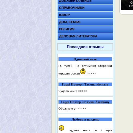
ДОКУМЕНТАЛЬНОЕ
СПРАВОЧНИКИ
ЮМОР
ДОМ, СЕМЬЯ
РЕЛИГИЯ
ДЕЛОВАЯ ЛИТЕРАТУРА
Последние отзывы
Одинокий волк
Гг. тупой, но оптимизм г.героини
украсил роман
>>>>>
Гаррі Поттер і Таємна кімната
Чудова книга
>>>>>
Гаррі Поттер і в’язень Азкабану
Обожнюю☺️
>>>>>
Любовь в полдень
чудова книга, як і серія