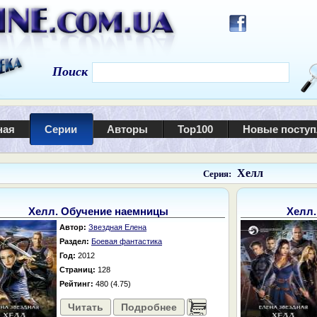
Поиск
ная
Серии
Авторы
Top100
Новые посту
Хелл
Серия:
Хелл. Обучение наемницы
Хелл
Автор:
Звездная Елена
Раздел:
Боевая фантастика
Год:
2012
Страниц:
128
Рейтинг:
480 (4.75)
Читать
Подробнее
......