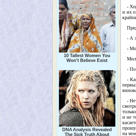
- Хо
и их о
край
Прид
- А 
- Мо
10 Tallest Women You
Мил
Won't Believe Exist
- По
- Ка
первы
винова
- Не
смотр
только
и не т
касает
прошу
DNA Analysis Revealed
на мои
The Sick Truth About