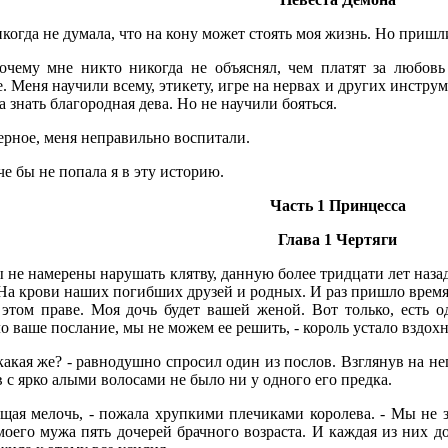
когда не думала, что на кону может стоять моя жизнь. Но приш
очему мне никто никогда не объяснял, чем платят за любовь
. Меня научили всему, этикету, игре на нервах и других инструм
 знать благородная дева. Но не научили бояться.
ерное, меня неправильно воспитали.
е бы не попала я в эту историю.
Часть 1 Принцесса
Глава 1 Чертяги
 не намерены нарушать клятву, данную более тридцати лет назад
На крови наших погибших друзей и родных. И раз пришло время, 
 этом праве. Моя дочь будет вашей женой. Вот только, есть 
 ваше послание, мы не можем ее решить, - король устало вздохн
какая же? - равнодушно спросил один из послов. Взглянув на не
 с ярко алыми волосами не было ни у одного его предка.
ущая мелочь, - пожала хрупкими плечиками королева. - Мы не з
моего мужа пять дочерей брачного возраста. И каждая из них д