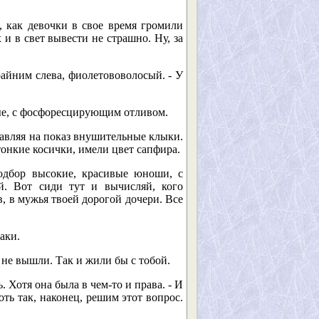
 как девочки в свое время громили
 и в свет вывести не страшно. Ну, за
райним слева, фиолетововолосый. - У
ные, с фосфоресцирующим отливом.
ставляя на показ внушительные клыки.
онкие косички, имели цвет сапфира.
подбор высокие, красивые юноши, с
й. Вот сиди тут и вычисляй, кого
, в мужья твоей дорогой дочери. Все
таки.
ж не вышли. Так и жили бы с тобой.
ь. Хотя она была в чем-то и права. - И
оть так, наконец, решим этот вопрос.