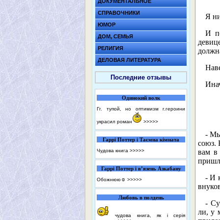
ДОКУМЕНТАЛЬНОЕ
СПРАВОЧНИКИ
Я ни
ЮМОР
И п
ДОМ, СЕМЬЯ
девице
РЕЛИГИЯ
должна
ДЕЛОВАЯ ЛИТЕРАТУРА
Нав
Последние отзывы
Инач
Одинокий волк
Гг. тупой, но оптимизм г.героини
украсил роман
>>>>>
- Мы
Гаррі Поттер і Таємна кімната
союз. 
Чудова книга
>>>>>
вам в
пришло
Гаррі Поттер і в’язень Азкабану
- И 
Обожнюю☺️
>>>>>
внуков
Любовь в полдень
- С
ли, у 
чудова книга, як і серія