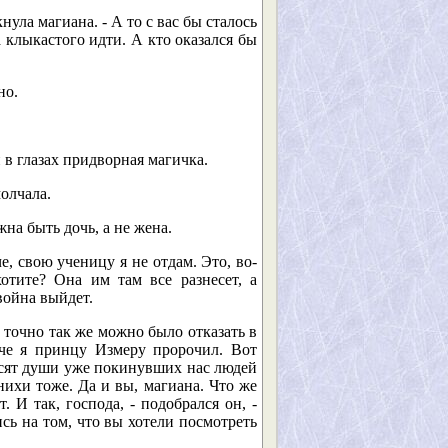
нула магиана. - А то с вас бы сталось
 клыкастого идти. А кто оказался бы
но.
 в глазах придворная магичка.
олчала.
жна быть дочь, а не жена.
че, свою ученицу я не отдам. Это, во-
отите? Она им там все разнесет, а
война выйдет.
дь точно так же можно было отказать в
че я принцу Измеру пророчил. Вот
висят души уже покинувших нас людей
нихи тоже. Да и вы, магиана. Что же
. И так, господа, - подобрался он, -
ь на том, что вы хотели посмотреть