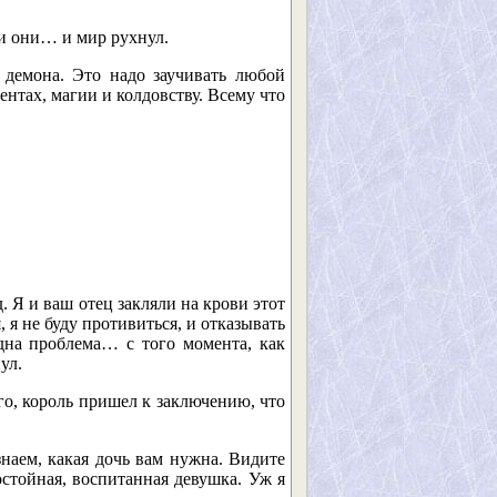
ли они… и мир рухнул.
 демона. Это надо заучивать любой
ентах, магии и колдовству. Всему что
. Я и ваш отец закляли на крови этот
я не буду противиться, и отказывать
одна проблема… с того момента, как
ул.
го, король пришел к заключению, что
наем, какая дочь вам нужна. Видите
остойная, воспитанная девушка. Уж я