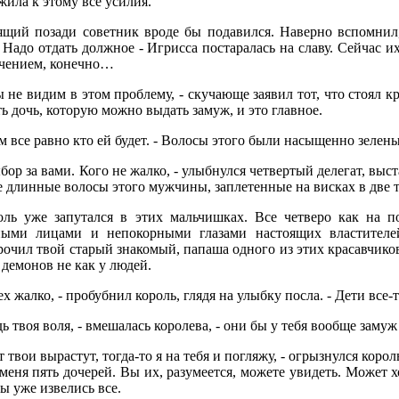
ила к этому все усилия.
ящий позади советник вроде бы подавился. Наверно вспомнил,
 Надо отдать должное - Игрисса постаралась на славу. Сейчас их
чением, конечно…
 не видим в этом проблему, - скучающе заявил тот, что стоял к
ть дочь, которую можно выдать замуж, и это главное.
м все равно кто ей будет. - Волосы этого были насыщенно зеле
бор за вами. Кого не жалко, - улыбнулся четвертый делегат, вы
 длинные волосы этого мужчины, заплетенные на висках в две т
оль уже запутался в этих мальчишках. Все четверо как на 
ными лицами и непокорными глазами настоящих властителе
очил твой старый знакомый, папаша одного из этих красавчиков
 демонов не как у людей.
ех жалко, - пробубнил король, глядя на улыбку посла. - Дети все-
дь твоя воля, - вмешалась королева, - они бы у тебя вообще заму
т твои вырастут, тогда-то я на тебя и погляжу, - огрызнулся корол
 меня пять дочерей. Вы их, разумеется, можете увидеть. Может х
ы уже извелись все.