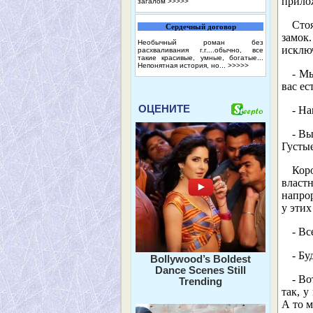
прилож
загалом
>>>>>
Сто
Сердечный договор
замок.
Необычный роман без
исклю
расхваливания г.г....обычно, все
такие красивые, умные, богатые...
Непонятная история, но...
>>>>>
- Мы
вас ес
ОЦЕНИТЕ
- На
- Вы
Густые
Кор
власт
напрор
у этих
- Вс
- Бу
Bollywood’s Boldest
Dance Scenes Still
- Во
Trending
так, у
А то м