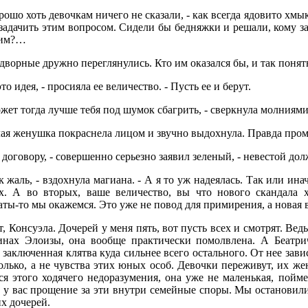
рошо хоть девочкам ничего не сказали, - как всегда ядовито хмык
задачить этим вопросом. Сидели бы бедняжки и решали, кому за
ним?…
ворные дружно переглянулись. Кто им оказался бы, и так понят
это идея, - просияла ее величество. - Пусть ее и берут.
жет тогда лучше тебя под шумок сбагрить, - сверкнула молниями
ая женушка покраснела лицом и звучно выдохнула. Правда пром
 договору, - совершенно серьезно заявил зеленый, - невестой дол
к жаль, - вздохнула магиана. - А я то уж надеялась. Так или ина
х. А во вторых, ваше величество, вы что нового скандала х
ты-то мы окажемся. Это уже не повод для примирения, а новая 
т, Консуэла. Дочерей у меня пять, вот пусть всех и смотрят. Ве
инах Элоизы, она вообще практически помолвлена. А Беатри
 заключенная клятва куда сильнее всего остального. От нее за
олько, а не чувства этих юных особ. Девочки переживут, их же
ся этого ходячего недоразумения, она уже не маленькая, поймет
 у вас прощение за эти внутри семейные споры. Мы остановилис
х дочерей.