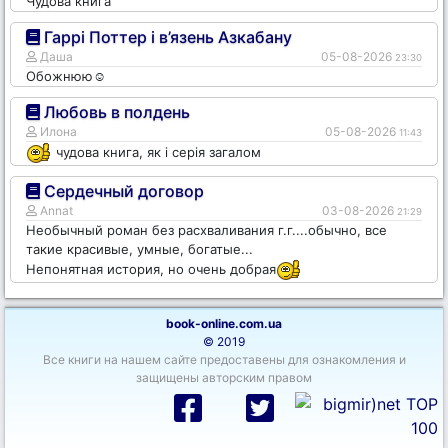
Чудова книга
Гаррі Поттер і в’язень Азкабану
Даша
05-08-2026
23:30
Обожнюю☺️
Любовь в полдень
Илона
05-08-2026
11:43
чудова книга, як і серія загалом
Сердечный договор
Annat
03-08-2026
21:29
Необычный роман без расхваливания г.г....обычно, все
такие красивые, умные, богатые...
Непонятная история, но очень добрая
book-online.com.ua
© 2019
Все книги на нашем сайте предоставены для ознакомления и
защищены авторским правом