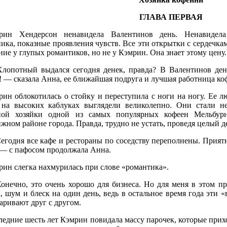
ГЛАВА ПЕРВАЯ
рин Хендерсон ненавидела Валентинов день. Ненавидела
ика, показные проявления чувств. Все эти открытки с сердечк
ие у глупых романтиков, но не у Кэмрин. Она знает этому цену. 
лопотный выдался сегодня денек, правда? В Валентинов ден
! — сказала Анна, ее ближайшая подруга и лучшая работница ко
рин облокотилась о стойку и переступила с ноги на ногу. Ее
 на высоких каблуках выглядели великолепно. Они стали н
ной хозяйки одной из самых популярных кофеен Мельбур
жном районе города. Правда, трудно не устать, проведя целый 
егодня все кафе и рестораны по соседству переполнены. Приятн
 — с пафосом продолжала Анна.
рин слегка нахмурилась при слове «романтика».
онечно, это очень хорошо для бизнеса. Но для меня в этом пра
 шум и блеск на один день, ведь в остальное время года эти 
аривают друг с другом.
едние шесть лет Кэмрин повидала массу парочек, которые прихо