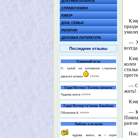
ДОКУМЕНТАЛЬНОЕ
СПРАВОЧНИКИ
ЮМОР
Кэм
ДОМ, СЕМЬЯ
праздн
РЕЛИГИЯ
умилен
ДЕЛОВАЯ ЛИТЕРАТУРА
— Х
всегда
Последние отзывы
Кэм
Одинокий волк
колен
Гг. тупой, но оптимизм г.героини
стиль
прести
украсил роман
>>>>>
— С
Гаррі Поттер і Таємна кімната
жить!
Чудова книга
>>>>>
Кэм
Гаррі Поттер і в’язень Азкабану
— К
Обожнюю☺️
>>>>>
Помпа,
разгов
Любовь в полдень
Посл
чудова книга, як і серія