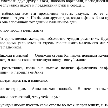
смотрели друг другу в глаза, любовно ворковали, преподносил
же случалось видеть и предложения руки и сердца…
 наблюдала все эти проявления чувств, радуясь, что ее с
енно не задевает. Но бывали другие дни, когда кофейня была пу
да она вспоминала тот давний Валентинов день…
х пор прошла целая жизнь.
ы единственная женщина, абсолютно чуждая романтике. Друг
 все время уклоняться от стрелы толстенького маленького ма
е пальчиком.
икогда в жизни! — Однажды стрела Купидона поразила Кэмри
 ведь я нашла свою жизненную нишу, свое убежище.
 рассмеялись, когда она высоко подняла фирменную сал
ище»» и передала ее Анне:
отри, здесь так и написано.
сс всегда прав. — Анна покачала головой, — Но хочешь знать, 
ляй, рассказывай, что у тебя на уме.
упидон любит пускать свои стрелы во всех направлениях, и ты,