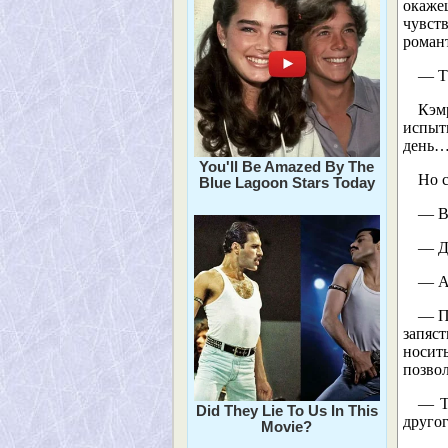
окаже
чувст
роман
— Та
Кэм
испыт
день
You'll Be Amazed By The
Но с
Blue Lagoon Stars Today
— Во
— Д
— А 
— П
запяст
носит
позво
— Т
Did They Lie To Us In This
друго
Movie?