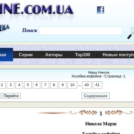
Поиск
ная
Серии
Авторы
Top100
Новые посту
Марш Никола
Хозяйка кофейни - Страница: 1.
..
2
3
4
5
6
7
8
9
10
40
41
Содержание
1
Никола Марш
Хозяйка кофейни