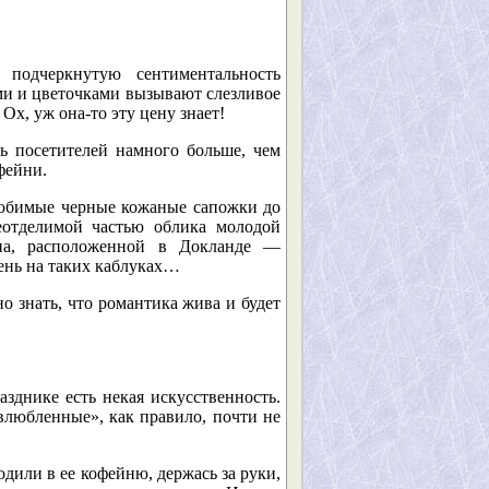
 подчеркнутую сентиментальность
ами и цветочками вызывают слезливое
Ох, уж она-то эту цену знает!
ь посетителей намного больше, чем
фейни.
 любимые черные кожаные сапожки до
еотделимой частью облика молодой
на, расположенной в Докланде —
день на таких каблуках…
о знать, что романтика жива и будет
зднике есть некая искусственность.
«влюбленные», как правило, почти не
дили в ее кофейню, держась за руки,