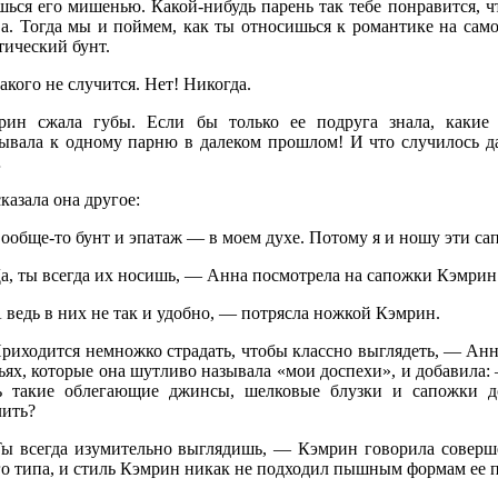
шься его мишенью. Какой-нибудь парень так тебе понравится, ч
ва. Тогда мы и поймем, как ты относишься к романтике на само
тический бунт.
кого не случится. Нет! Никогда.
рин сжала губы. Если бы только ее подруга знала, какие
ывала к одному парню в далеком прошлом! И что случилось д
…
казала она другое:
обще-то бунт и эпатаж — в моем духе. Потому я и ношу эти сап
а, ты всегда их носишь, — Анна посмотрела на сапожки Кэмрин
ведь в них не так и удобно, — потрясла ножкой Кэмрин.
риходится немножко страдать, чтобы классно выглядеть, — Анн
ьях, которые она шутливо называла «мои доспехи», и добавила:
ь такие облегающие джинсы, шелковые блузки и сапожки до
лить?
ы всегда изумительно выглядишь, — Кэмрин говорила соверш
го типа, и стиль Кэмрин никак не подходил пышным формам ее 