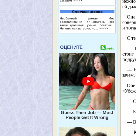
нежно 
загалом
>>>>>
ей да
Сердечный договор
Она
Необычный роман без
соверш
расхваливания г.г....обычно, все
такие красивые, умные, богатые...
и тог
Непонятная история, но...
>>>>>
С те
ОЦЕНИТЕ
— Т
стоит
подруг
— Н
зачем,
Обе
«Убеж
— См
— Бо
Guess Their Job — Most
People Get It Wrong
— Ва
— К