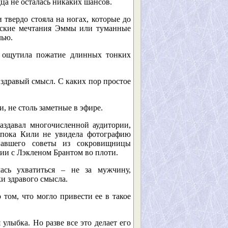
дца не осталась никаких шансов.
 твердо стояла на ногах, которые до
ческие мечтания Эммы или туманные
лью.
на ощутила пожатие длинных тонких
 здравый смысл. С каких пор простое
, не столь заметные в эфире.
аздавал многочисленной аудитории,
р пока Кили не увидела фотографию
рпавшего советы из сокровищницы
ии с Лэкленом Брантом во плоти.
ась ухватиться – не за мужчину,
ки здравого смысла.
 том, что могло привести ее в такое
улыбка. Но разве все это делает его