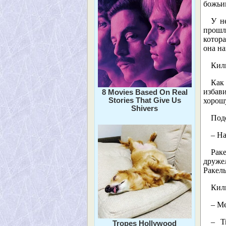
божьи
У н
прошл
котор
она на
Кили
Как
избав
8 Movies Based On Real
Stories That Give Us
хорош
Shivers
Подо
– На
Рак
друже
Ракель
Кил
– Ме
– Т
Tropes Hollywood