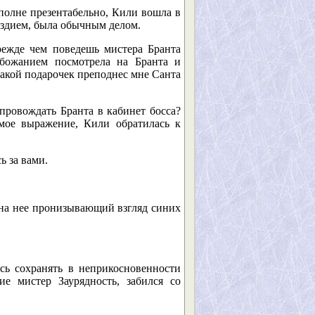
полне презентабельно, Кили вошла в
ездием, была обычным делом.
режде чем поведешь мистера Бранта
обожанием посмотрела на Бранта и
какой подарочек преподнес мне Санта
провождать Бранта в кабинет босса?
имое выражение, Кили обратилась к
ь за вами.
 на нее пронизывающий взгляд синих
сь сохранять в неприкосновенности
е мистер Заурядность, забился со