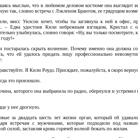
шаясь мыслью, что в любимом деловом костюме она выглядит в
ную так, словно встреча с Лэкленом Брантом, ее грядущим возм
или, мисс Уилсон хочет, чтобы ты заглянула к ней в офис, п
х. – Едва удостоив Кили небрежным взглядом, Кристал с 
тельно улыбнулась, словно говоря: «Ну, вы только посмотрите, 
 году!»
и постаралась скрыть волнение. Почему именно она должна со
сь, что ей удалось придать лицу профессионально невозмут
:
равствуйте. Я Кили Роудз. Присядьте, пожалуйста, я скоро вернус
гда это произошло.
чина, которого она выбранила по радио, обернулся и устремил
це у нее дрогнуло.
рвые за двадцать шесть лет жизни орган, который ей удавало
даря встречам с мужчинами, которые подходили под названи
ой силой, заставляя кровь горячей волной бежать по жилам.