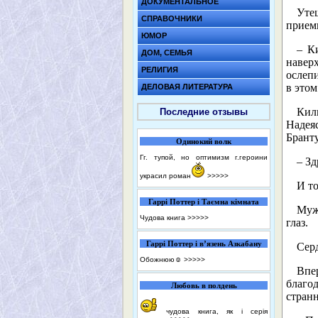
ДОКУМЕНТАЛЬНОЕ
Уте
СПРАВОЧНИКИ
прием
ЮМОР
– К
ДОМ, СЕМЬЯ
навер
РЕЛИГИЯ
ослепи
в этом
ДЕЛОВАЯ ЛИТЕРАТУРА
Кил
Последние отзывы
Надея
Бранту
Одинокий волк
Гг. тупой, но оптимизм г.героини
– Зд
украсил роман
>>>>>
И то
Гаррі Поттер і Таємна кімната
Муж
Чудова книга
>>>>>
глаз.
Гаррі Поттер і в’язень Азкабану
Серд
Обожнюю☺️
>>>>>
Впе
благо
Любовь в полдень
странн
чудова книга, як і серія