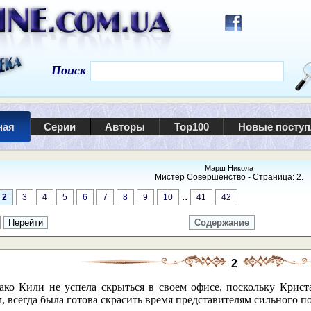
Поиск
ная
Серии
Авторы
Top100
Новые посту
Марш Никола
Мистер Совершенство - Страница: 2.
..
2
3
4
5
6
7
8
9
10
41
42
Содержание
2
ако Кили не успела скрыться в своем офисе, поскольку Кристал
, всегда была готова скрасить время представителям сильного по