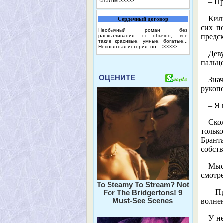
– Пр
загалом
>>>>>
Кили
Сердечный договор
сих п
Необычный роман без
предс
расхваливания г.г....обычно, все
такие красивые, умные, богатые...
Непонятная история, но...
>>>>>
Дев
пальце
ОЦЕНИТЕ
Знач
рукоп
– Я 
Ско
тольк
Брант
собст
Мыс
смотре
To Steamy To Stream? Not
– Пр
For The Bridgertons! 9
Must-See Scenes
волне
У н