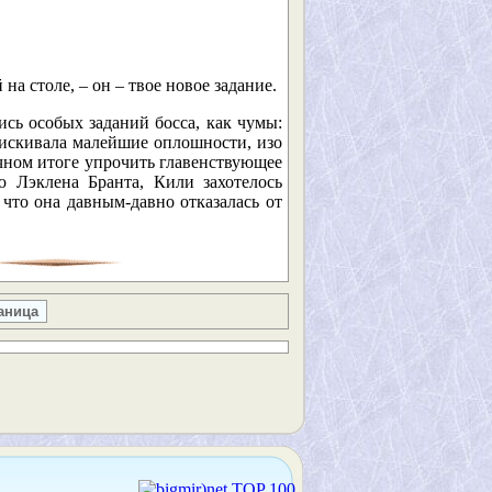
на столе, – он – твое новое задание.
ись особых заданий босса, как чумы:
ыискивала малейшие оплошности, изо
ечном итоге упрочить главенствующее
ю Лэклена Бранта, Кили захотелось
 что она давным-давно отказалась от
аница