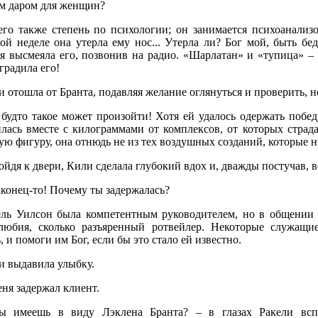
м даром для женщин?
его также степень по психологии; он занимается психоанализо
ой неделе она утерла ему нос... Утерла ли? Бог мой, быть бед
ая высмеяла его, позвонив на радио. «Шарлатан» и «тупица» 
градила его!
 отошла от Бранта, подавляя желание оглянуться и проверить, не
 будто такое может произойти! Хотя ей удалось одержать побед
илась вместе с килограммами от комплексов, от которых страда
ую фигуру, она отнюдь не из тех воздушных созданий, которые
йдя к двери, Кили сделала глубокий вдох и, дважды постучав, 
конец-то! Почему ты задержалась?
ель Уилсон была компетентным руководителем, но в общении 
любия, сколько разъяренный ротвейлер. Некоторые служащи
, и помоги им Бог, если бы это стало ей известно.
и выдавила улыбку.
ня задержал клиент.
ы имеешь в виду Лэклена Бранта? – в глазах Ракели вс