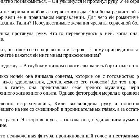
иятно познакомиться. – Он улыбнулся и протянул руку. У ее сер
 не верила в любовь с первого взгляда. Она была реалисткой и
ор вели ее в правильном направлении. Для чего ей романти
казания Талии? Неосуществимые желания чреваты сердечной бо
ушка протянула руку. Что-то перевернулось в ней, когда о
в.
ит, не только ее сердце вышло из строя – к нему присоединился
ожатие кажется ей интимным прикосновением?
подожду. – В глубоком низком голосе слышались бархатные нотки
лько ночей она внимала советам, которые он с готовностью р
о из-за удовольствия, доставляемого его голосом! До тех по
а в газете, она представляла себе зрелого мужчину, че
венного жизненного опыта. Однако фотография меркла в сравнен
ленно встряхнувшись, Кили высвободила руку и попытал
вшего на нее со смешинкой в проницательных глазах, а за остат
екрасно. Я скоро вернусь, – сказала она, с удивлением думая о
ние.
его великолепная фигура, проникновенный голос и неотразимая 