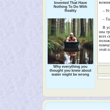
возни
Invented That Have
Nothing To Do With
Reality
– Уг
– Та
В ус
она т
всех с
полож
помчат
этой 
Why everything you
thought you knew about
water might be wrong