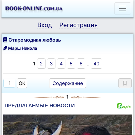
Вход
Регистрация
Старомодная любовь
Марш Никола
1
2
3
4
5
6
..
40
Содержание
1