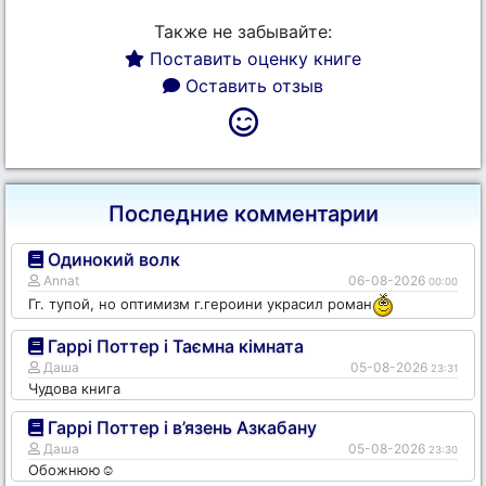
Также не забывайте:
Поставить оценку книге
Оставить отзыв
Последние комментарии
Одинокий волк
Annat
06-08-2026
00:00
Гг. тупой, но оптимизм г.героини украсил роман
Гаррі Поттер і Таємна кімната
Даша
05-08-2026
23:31
Чудова книга
Гаррі Поттер і в’язень Азкабану
Даша
05-08-2026
23:30
Обожнюю☺️