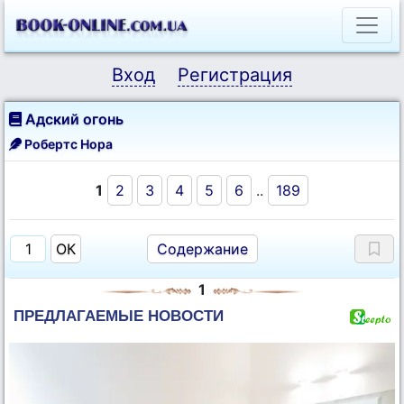
Вход
Регистрация
Адский огонь
Робертс Нора
1
2
3
4
5
6
..
189
Содержание
1