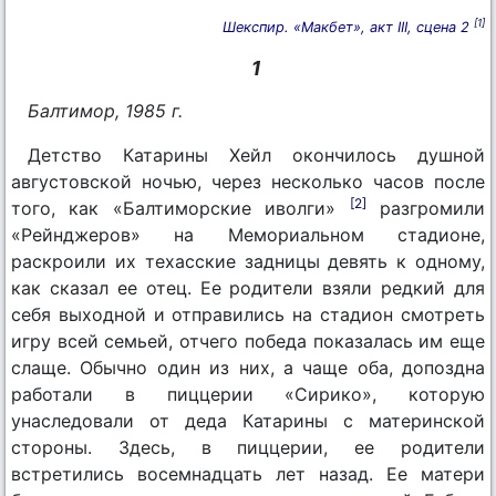
[1]
Шекспир. «Макбет», акт III, сцена 2
1
Балтимор, 1985 г.
Детство Катарины Хейл окончилось душной
августовской ночью, через несколько часов после
[2]
того, как «Балтиморские иволги»
разгромили
«Рейнджеров» на Мемориальном стадионе,
раскроили их техасские задницы девять к одному,
как сказал ее отец. Ее родители взяли редкий для
себя выходной и отправились на стадион смотреть
игру всей семьей, отчего победа показалась им еще
слаще. Обычно один из них, а чаще оба, допоздна
работали в пиццерии «Сирико», которую
унаследовали от деда Катарины с материнской
стороны. Здесь, в пиццерии, ее родители
встретились восемнадцать лет назад. Ее матери