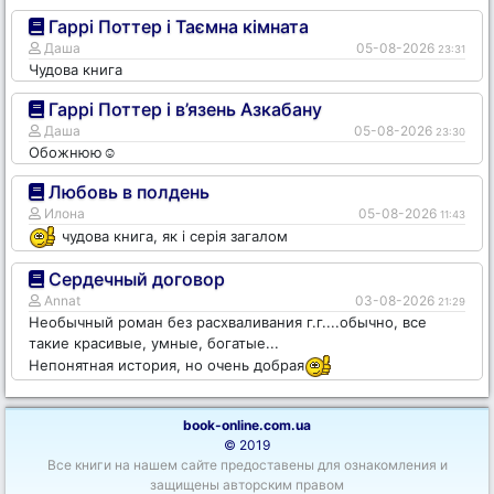
Гаррі Поттер і Таємна кімната
Даша
05-08-2026
23:31
Чудова книга
Гаррі Поттер і в’язень Азкабану
Даша
05-08-2026
23:30
Обожнюю☺️
Любовь в полдень
Илона
05-08-2026
11:43
чудова книга, як і серія загалом
Сердечный договор
Annat
03-08-2026
21:29
Необычный роман без расхваливания г.г....обычно, все
такие красивые, умные, богатые...
Непонятная история, но очень добрая
book-online.com.ua
© 2019
Все книги на нашем сайте предоставены для ознакомления и
защищены авторским правом