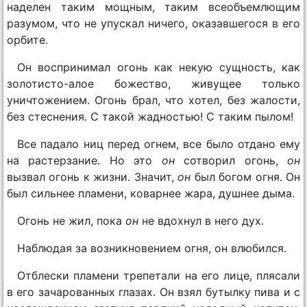
наделен таким мощным, таким всеобъемлющим
разумом, что не упускал ничего, оказавшегося в его
орбите.
Он воспринимал огонь как некую сущность, как
золотисто-алое божество, живущее только
уничтожением. Огонь брал, что хотел, без жалости,
без стеснения. С такой жадностью! С таким пылом!
Все падало ниц перед огнем, все было отдано ему
на растерзание. Но это
он
сотворил огонь,
он
вызвал огонь к жизни. Значит,
он
был богом огня. Он
был сильнее пламени, коварнее жара, душнее дыма.
Огонь не жил, пока
он
не вдохнул в него дух.
Наблюдая за возникновением огня, он влюбился.
Отблески пламени трепетали на его лице, плясали
в его зачарованных глазах. Он взял бутылку пива и с