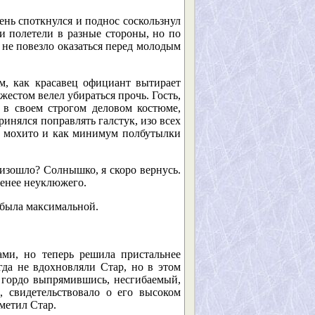
ень споткнулся и поднос соскользнул
и полетели в разные стороны, но по
не повезло оказаться перед молодым
м, как красавец официант вытирает
естом велел убираться прочь. Гость,
 в своем строгом деловом костюме,
инялся поправлять галстук, изо всех
ко мохито и как минимум полбутылки
оизошло? Солнышко, я скоро вернусь.
менее неуклюжего.
 была максимальной.
ми, но теперь решила пристальнее
да не вдохновляли Стар, но в этом
, гордо выпрямившись, несгибаемый,
, свидетельствовало о его высоком
метил Стар.