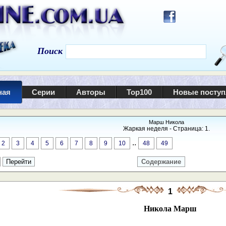
Поиск
ная
Серии
Авторы
Top100
Новые посту
Марш Никола
Жаркая неделя - Страница: 1.
..
2
3
4
5
6
7
8
9
10
48
49
Содержание
1
Никола Марш