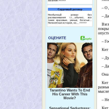
загалом
>>>>>
– О 
Сердечный договор
Необычный роман без
– Да
расхваливания г.г....обычно, все
такие красивые, умные, богатые...
Непонятная история, но...
>>>>>
Взг
покры
опуст
ОЦЕНИТЕ
– Го
Кит
– Ду
– Да
Она
Кит
разны
Tarantino Wants To End
мыслей
His Career With This
Movie?
– Не
Кит 
Sensational Seductress: