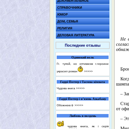
ДОКУМЕНТАЛЬНОЕ
СПРАВОЧНИКИ
ЮМОР
ДОМ, СЕМЬЯ
РЕЛИГИЯ
ДЕЛОВАЯ ЛИТЕРАТУРА
Не 
согла
Последние отзывы
обнаж
Одинокий волк
Гг. тупой, но оптимизм г.героини
Бро
украсил роман
>>>>>
Ког
Гаррі Поттер і Таємна кімната
шампа
Чудова книга
>>>>>
– За
Гаррі Поттер і в’язень Азкабану
Ста
Обожнюю☺️
>>>>>
от оф
Любовь в полдень
– Эт
чудова книга, як і серія
Мног