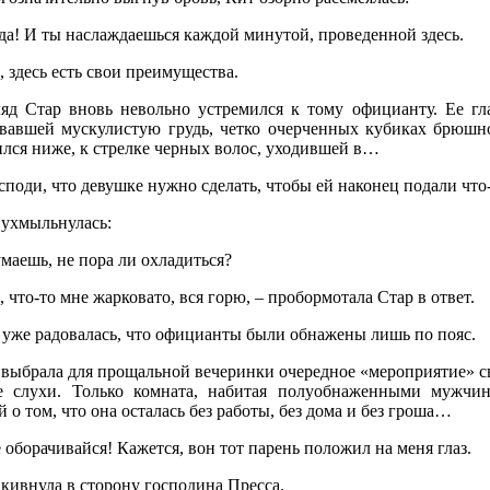
да! И ты наслаждаешься каждой минутой, проведенной здесь.
, здесь есть свои преимущества.
ляд Стар вновь невольно устремился к тому официанту. Ее гл
вавшей мускулистую грудь, четко очерченных кубиках брюшног
ился ниже, к стрелке черных волос, уходившей в…
споди, что девушке нужно сделать, чтобы ей наконец подали чт
 ухмыльнулась:
маешь, не пора ли охладиться?
, что-то мне жарковато, вся горю, – пробормотала Стар в ответ.
 уже радовалась, что официанты были обнажены лишь по пояс.
 выбрала для прощальной вечеринки очередное «мероприятие» св
е слухи. Только комната, набитая полуобнаженными мужчин
 о том, что она осталась без работы, без дома и без гроша…
 оборачивайся! Кажется, вон тот парень положил на меня глаз.
кивнула в сторону господина Пресса.