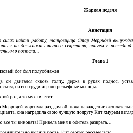
Жаркая неделя
Аннотация
в силах найти работу, танцовщица Стар Мерридей вынужде
ситься на должность личного секретаря, причем в последний 
енным в постели…
Глава 1
нзовый бог был полуобнажен.
да он двигался сквозь толпу, держа в руках поднос, уст
нским, на его груди играли рельефные мышцы.
крой рот, а то муха влетит.
р Мерридей моргнула раз, другой, пока наваждение окончательн
ицианта, она наградила свою лучшую подругу Кит хмурым взгля
о все ты виновата! Привела меня в обитель разврата…
означительно выгнув бровь, Кит озорно рассмеялась: