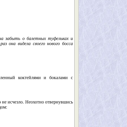
на забыть о балетных туфельках и
раз она видела своего нового босса
авленный коктейлями и бокалами с
о не исчезло. Неохотно отвернувшись
дом: