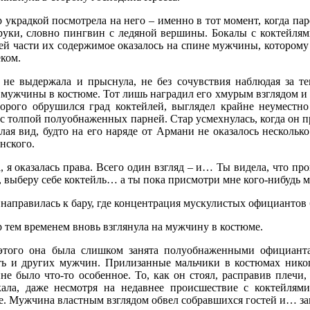
 украдкой посмотрела на него – именно в тот момент, когда пар
 руки, словно пингвин с ледяной вершины. Бокалы с коктейлям
ей части их содержимое оказалось на спине мужчины, которому 
ком.
 не выдержала и прыснула, не без сочувствия наблюдая за те
мужчины в костюме. Тот лишь наградил его хмурым взглядом и ж
торого обрушился град коктейлей, выглядел крайне неуместно
с толпой полуобнаженных парней. Стар усмехнулась, когда он пр
елая вид, будто на его наряде от Армани не оказалось несколь
нского.
, я оказалась права. Всего один взгляд – и… Ты видела, что пр
, выберу себе коктейль… а ты пока присмотри мне кого-нибудь 
 направилась к бару, где концентрация мускулистых официантов
 тем временем вновь взглянула на мужчину в костюме.
этого она была слишком занята полуобнаженными официанта
ть и других мужчин. Прилизанные мальчики в костюмах никог
не было что-то особенное. То, как он стоял, расправив плечи
кала, даже несмотря на недавнее происшествие с коктейлями
се. Мужчина властным взглядом обвел собравшихся гостей и… за