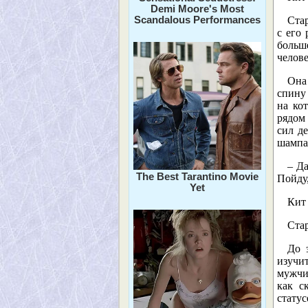
Demi Moore's Most
Scandalous Performances
Стар
с его
больш
челове
Она
спину 
на ко
рядом 
сил д
шампа
– Да
The Best Tarantino Movie
Пойду
Yet
Кит
Стар
До 
изучи
мужчи
как с
стату