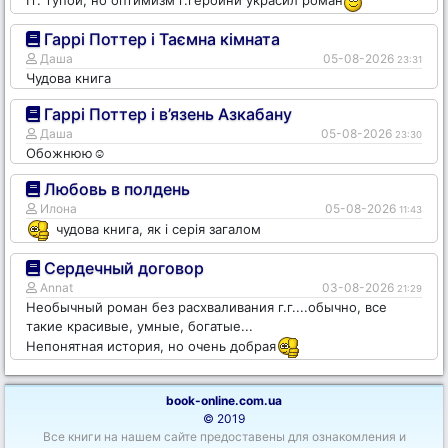
Гаррі Поттер і Таємна кімната
Даша
05-08-2026
23:31
Чудова книга
Гаррі Поттер і в’язень Азкабану
Даша
05-08-2026
23:30
Обожнюю☺️
Любовь в полдень
Илона
05-08-2026
11:43
чудова книга, як і серія загалом
Сердечный договор
Annat
03-08-2026
21:29
Необычный роман без расхваливания г.г....обычно, все
такие красивые, умные, богатые...
Непонятная история, но очень добрая
book-online.com.ua
© 2019
Все книги на нашем сайте предоставены для ознакомления и