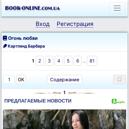
Вход
Регистрация
Огонь любви
Картленд Барбара
1
2
3
4
5
6
..
81
Содержание
1