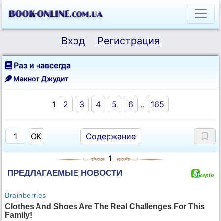
Вход
Регистрация
Раз и навсегда
Макнот Джудит
1
2
3
4
5
6
..
165
Содержание
1