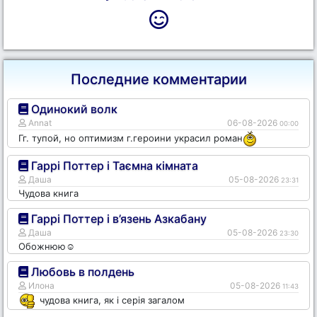
Последние комментарии
Одинокий волк
Annat
06-08-2026
00:00
Гг. тупой, но оптимизм г.героини украсил роман
Гаррі Поттер і Таємна кімната
Даша
05-08-2026
23:31
Чудова книга
Гаррі Поттер і в’язень Азкабану
Даша
05-08-2026
23:30
Обожнюю☺️
Любовь в полдень
Илона
05-08-2026
11:43
чудова книга, як і серія загалом