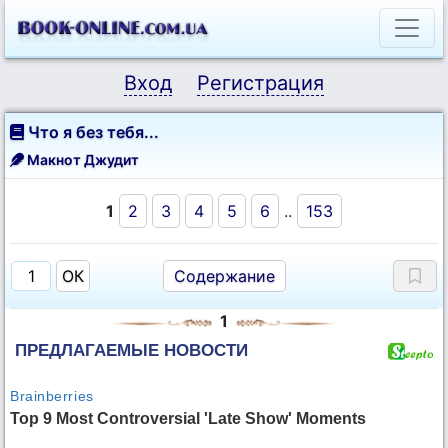
Вход
Регистрация
Что я без тебя...
Макнот Джудит
1
2
3
4
5
6
..
153
Содержание
1