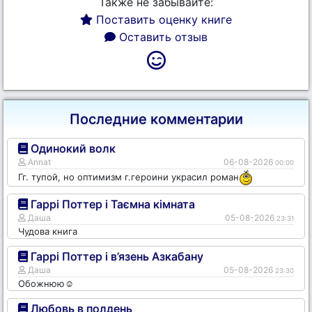
Также не забывайте:
Поставить оценку книге
Оставить отзыв
Последние комментарии
Одинокий волк
Annat
06-08-2026
00:00
Гг. тупой, но оптимизм г.героини украсил роман
Гаррі Поттер і Таємна кімната
Даша
05-08-2026
23:31
Чудова книга
Гаррі Поттер і в’язень Азкабану
Даша
05-08-2026
23:30
Обожнюю☺️
Любовь в полдень