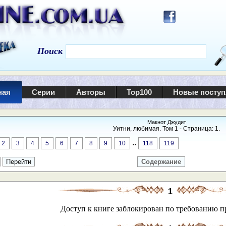
Поиск
ная
Серии
Авторы
Top100
Новые посту
Макнот Джудит
Уитни, любимая. Том 1 - Страница: 1.
..
2
3
4
5
6
7
8
9
10
118
119
Содержание
1
Доступ к книге заблокирован по требованию п