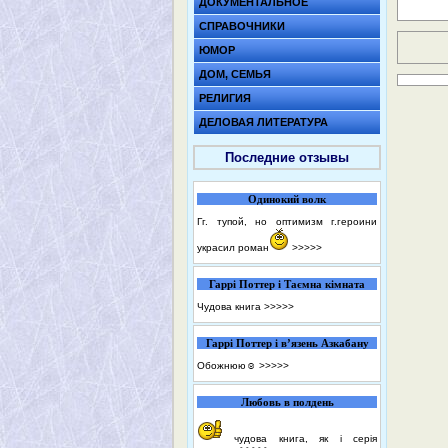
ДОКУМЕНТАЛЬНОЕ
СПРАВОЧНИКИ
ЮМОР
ДОМ, СЕМЬЯ
РЕЛИГИЯ
ДЕЛОВАЯ ЛИТЕРАТУРА
Последние отзывы
Одинокий волк
Гг. тупой, но оптимизм г.героини
украсил роман
>>>>>
Гаррі Поттер і Таємна кімната
Чудова книга
>>>>>
Гаррі Поттер і в’язень Азкабану
Обожнюю☺️
>>>>>
Любовь в полдень
чудова книга, як і серія