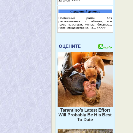
загалом
>>>>>
Сердечный договор
Необычный роман без
расхваливания г.г....обычно, все
такие красивые, умные, богатые...
Непонятная история, но...
>>>>>
ОЦЕНИТЕ
Tarantino’s Latest Effort
Will Probably Be His Best
To Date