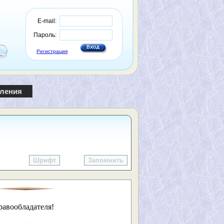
E-mail:
Пароль:
Регистрация
пления
Шрифт
Запомнить
равообладателя!