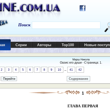
Поиск
ная
Серии
Авторы
Top100
Новые посту
Марш Никола
Оазис его души - Страница: 1.
..
2
3
4
5
6
7
8
9
10
41
42
Содержание
1
ГЛАВА ПЕРВАЯ