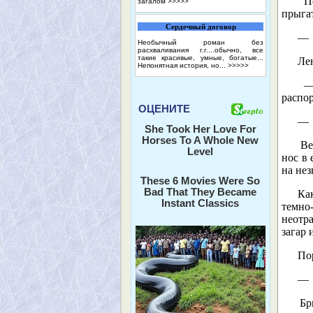
Пок
загалом
>>>>>
прыгат
Сердечный договор
— Н
Необычный роман без
расхваливания г.г....обычно, все
такие красивые, умные, богатые...
Лен
Непонятная история, но...
>>>>>
— Н
распор
ОЦЕНИТЕ
— П
She Took Her Love For
Horses To A Whole New
Вел
Level
нос в 
на нез
These 6 Movies Were So
Bad That They Became
Как 
Instant Classics
темно
неотр
загар 
Пор
— Н
Бри