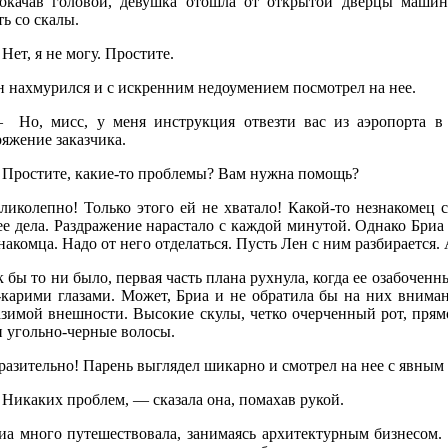
ачав головой, девушка отошла от открытой дверцы машины
ь со скалы.
ет, я не могу. Простите.
 нахмурился и с искренним недоумением посмотрел на нее.
о, мисс, у меня инструкция отвезти вас из аэропорта в 
яжение заказчика.
ростите, какие-то проблемы? Вам нужна помощь?
иколепно! Только этого ей не хватало! Какой-то незнакомец 
ее дела. Раздражение нарастало с каждой минутой. Однако Бриа 
накомца. Надо от него отделаться. Пусть Лен с ним разбирается. 
бы то ни было, первая часть плана рухнула, когда ее озабочен
-карими глазами. Может, Бриа и не обратила бы на них вниман
азимой внешности. Высокие скулы, четко очерченный рот, пря
и угольно-черные волосы.
азительно! Парень выглядел шикарно и смотрел на нее с явным
икаких проблем, — сказала она, помахав рукой.
а много путешествовала, занимаясь архитектурным бизнесом. 