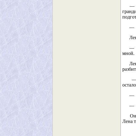
— Да
гранд
подго
— М
Лен 
— Ув
мной.
Лен
разби
— С
остало
— В
— В
Она
Лена т