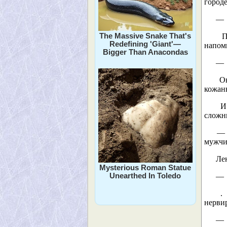
городе
— В
The Massive Snake That's
При
Redefining 'Giant'—
напомн
Bigger Than Anacondas
— Б
Она
кожаны
И в
сложн
— П
мужчи
Лен
Mysterious Roman Statue
Unearthed In Toledo
— П
. Н
нервир
— В