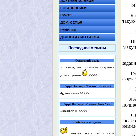
ДОКУМЕНТАЛЬНОЕ
- Я 
СПРАВОЧНИКИ
Бри
ЮМОР
такую
ДОМ, СЕМЬЯ
РЕЛИГИЯ
— Я 
ДЕЛОВАЯ ЛИТЕРАТУРА
Шоф
Макуш
Последние отзывы
— П
Одинокий волк
задани
Гг. тупой, но оптимизм г.героини
Гне
украсил роман
>>>>>
форте
Гаррі Поттер і Таємна кімната
— 
Чудова книга
>>>>>
Лен
Гаррі Поттер і в’язень Азкабану
полир
Обожнюю☺️
>>>>>
Она
шофер
Любовь в полдень
немило
чудова книга, як і серія