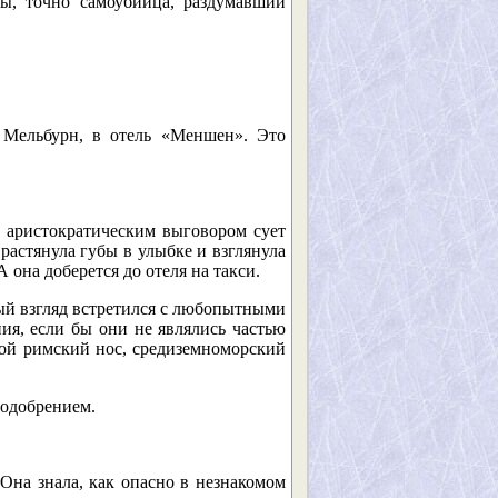
, точно самоубийца, раздумавший
Мельбурн, в отель «Меншен». Это
с аристократическим выговором сует
растянула губы в улыбке и взглянула
А она доберется до отеля на такси.
ный взгляд встретился с любопытными
ия, если бы они не являлись частью
мой римский нос, средиземноморский
 одобрением.
Она знала, как опасно в незнакомом