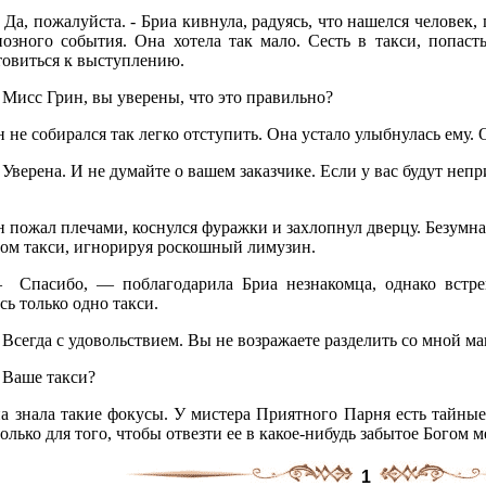
, пожалуйста. - Бриа кивнула, радуясь, что нашелся человек, г
иозного события. Она хотела так мало. Сесть в такси, попаст
товиться к выступлению.
исс Грин, вы уверены, что это правильно?
не собирался так легко отступить. Она устало улыбнулась ему.
ерена. И не думайте о вашем заказчике. Если у вас будут непри
 пожал плечами, коснулся фуражки и захлопнул дверцу. Безумна
том такси, игнорируя роскошный лимузин.
пасибо, — поблагодарила Бриа незнакомца, однако встрев
сь только одно такси.
сегда с удовольствием. Вы не возражаете разделить со мной м
аше такси?
 знала такие фокусы. У мистера Приятного Парня есть тайные
олько для того, чтобы отвезти ее в какое-нибудь забытое Богом м
1