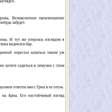
выглядел.
рожь. Великолепное произношение
ибудь забудет.
ины. И тут же уперлась взглядом в
зина виднелся бар.
нной перестал казаться таким уж
е хотите садиться в лимузин с этим
лжен отвезти мисс Грин в ее отель.
 на Бриа. Его настойчивый взгляд