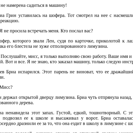
не намерена садиться в машину!
а Грин уставилась на шофера. Тот смотрел на нее с насмешл
 реакцию.
не просила встречать меня. Кто послал вас?
ер, которого звали Лен, судя по карточке, приколотой к лац
ка его блестела не хуже отполированного лимузина.
ослушайте, мисс, я только выполняю свою работу. Ваше имя и
й. Вот и все. Я не знаю, кто заказал машину, только следую инс
в Бриа испарился. Этот парень не виноват, что ее дражайши
ли.
Мисс?
 держал открытой дверцу лимузина. Бриа чуть отпрянула назад,
ованного дерева.
 ненавидела этот запах. Густой, едкий, тошнотворный. С эт
 подвозил ее к школе и высаживал у ворот. Бриа оставалас
сердно дразнили ее за то, что она ездит в школу в лимузине с ш