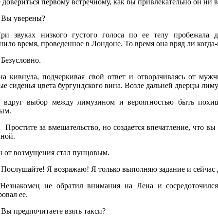
 довериться первому встречному, как бы привлекательно он ни 
ы уверены?
 звуках низкого густого голоса по ее телу пробежала д
ило время, проведенное в Лондоне. То время она вряд ли когда-н
езусловно.
 кивнула, подчеркивая свой ответ и отворачиваясь от мужч
е сиденья цвета бургундского вина. Возле дальней дверцы лиму
друг выбор между лимузином и вероятностью быть похище
ым.
ростите за вмешательство, но создается впечатление, что вы н
ной.
 от возмущения стал пунцовым.
ослушайте! Я возражаю! Я только выполняю задание и сейчас до
езнакомец не обратил внимания на Лена и сосредоточился
овал ее.
ы предпочитаете взять такси?