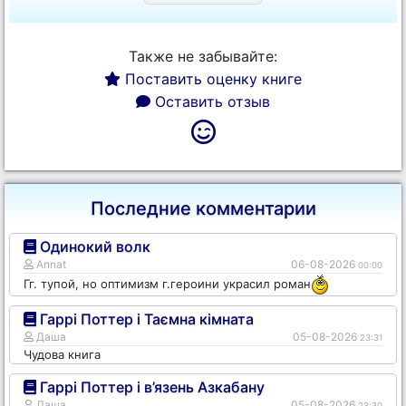
Также не забывайте:
Поставить оценку книге
Оставить отзыв
Последние комментарии
Одинокий волк
Annat
06-08-2026
00:00
Гг. тупой, но оптимизм г.героини украсил роман
Гаррі Поттер і Таємна кімната
Даша
05-08-2026
23:31
Чудова книга
Гаррі Поттер і в’язень Азкабану
Даша
05-08-2026
23:30