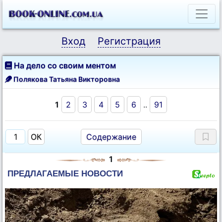
Вход
Регистрация
На дело со своим ментом
Полякова Татьяна Викторовна
1
2
3
4
5
6
..
91
Содержание
1