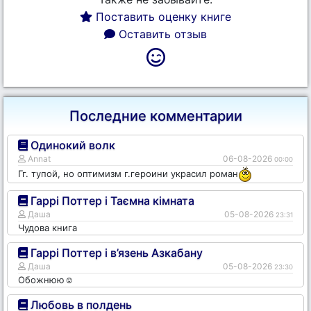
Поставить оценку книге
Оставить отзыв
Последние комментарии
Одинокий волк
Annat
06-08-2026
00:00
Гг. тупой, но оптимизм г.героини украсил роман
Гаррі Поттер і Таємна кімната
Даша
05-08-2026
23:31
Чудова книга
Гаррі Поттер і в’язень Азкабану
Даша
05-08-2026
23:30
Обожнюю☺️
Любовь в полдень