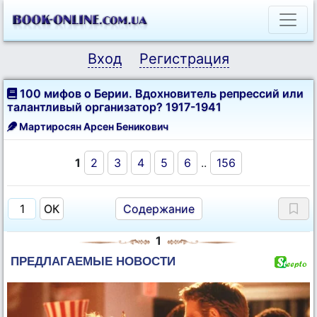
Вход
Регистрация
100 мифов о Берии. Вдохновитель репрессий или
талантливый организатор? 1917-1941
Мартиросян Арсен Беникович
1
2
3
4
5
6
..
156
Содержание
1