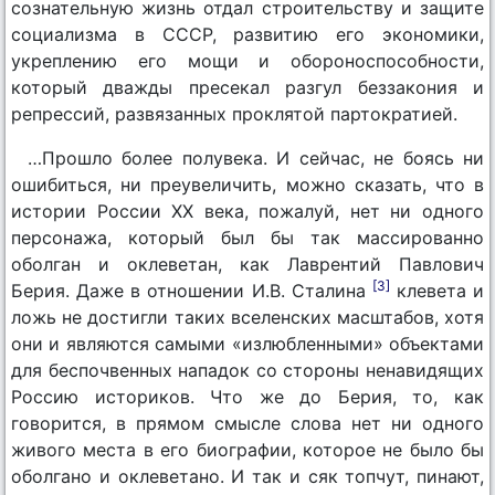
сознательную жизнь отдал строительству и защите
социализма в СССР, развитию его экономики,
укреплению его мощи и обороноспособности,
который дважды пресекал разгул беззакония и
репрессий, развязанных проклятой партократией.
…Прошло более полувека. И сейчас, не боясь ни
ошибиться, ни преувеличить, можно сказать, что в
истории России XX века, пожалуй, нет ни одного
персонажа, который был бы так массированно
оболган и оклеветан, как Лаврентий Павлович
[3]
Берия. Даже в отношении И.В. Сталина
клевета и
ложь не достигли таких вселенских масштабов, хотя
они и являются самыми «излюбленными» объектами
для беспочвенных нападок со стороны ненавидящих
Россию историков. Что же до Берия, то, как
говорится, в прямом смысле слова нет ни одного
живого места в его биографии, которое не было бы
оболгано и оклеветано. И так и сяк топчут, пинают,