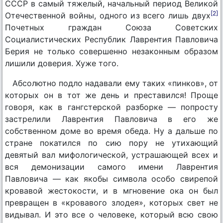
СССР в самый тяжелый, начальный период Великой
[2]
Отечественной войны, одного из всего лишь двух
Почетных граждан Союза Советских
Социалистических Республик Лаврентия Павловича
Берия не только совершенно незаконным образом
лишили доверия. Хуже того.
Абсолютно подло надавали ему таких «пинков», от
которых он в тот же день и преставился! Проще
говоря, как в гангстерской разборке — попросту
застрелили Лаврентия Павловича в его же
собственном доме во время обеда. Ну а дальше по
стране покатился по сию пору не утихающий
девятый вал мифологической, устрашающей всех и
вся демонизации самого имени Лаврентия
Павловича — как якобы символа особо свирепой
кровавой жестокости, и в мгновение ока он был
превращен в «кровавого злодея», которых свет не
видывал. И это все о человеке, который всю свою