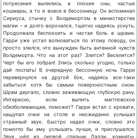
потрясения вылились в плохие сны, частые
кошмары, а то и вовсе в бессонницу. Он вспоминал
Сириуса, стычку с Волдемортом в министерстве
магии – и долго ворочался, тщетно надеясь уснуть.
Продолжала беспокоить и частая боль в шраме.
Гарри уже устал волноваться по этому поводу, он
просто злился, что вынужден быть антенной чувств
Волдеморта. Что на этот раз? Злится? Веселится?
Черт бы его побрал! Злись сколько угодно, только
дай поспать! В очередную бессонную ночь Гарри
перевернулся на другой бок, надеясь все-таки
забыться хотя бы самым поверхностным сном.
Шрам дергало, словно заживающую глубокую рану.
Интересно, если выпить маггловское
обезболивающее, поможет? Гарри встал с кровати,
нащупал очки на столе и неожиданно услышал
странный звук. Быстро надел очки, словно это
помогло бы ему услышать лучше, и прислушался.
Звук шёл из первой спальни Дадли, комнаты,