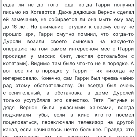
едва ли не до того года, когда Гарри получил
письмо из Хогвартса. Даже дядюшка Вернон сделал
ей замечание, не собирается ли она мыть ему зад
до 16 лет. Но внимание тетушки к своему сыну не
прошло зря, Гарри смутно помнил, что когда-то
Дурсли возили своего сыночка на какую-то
операцию на том самом интересном месте (Гарри
просидел у миссис Фигг, листая фотоальбом с
котятами). Видимо там было что-то не в порядке. А
вот все ли в порядке у Гарри – их никогда не
интересовало. Конечно, сам Гарри был чрезвычайно
рад этому обстоятельству. Он всегда был очень
стеснительный, а обстановка в доме Дурслей
только усугубляла это качество. Тетя Петунья и
дядя Вернон были ужасными ханжами, всегда
поджимали губы, если в кино кто-то посмел
поцеловаться, переключали телевизор на другой
канал, если начиналось нечто большее. Правда, это
не помешало им не заметить целую стопку