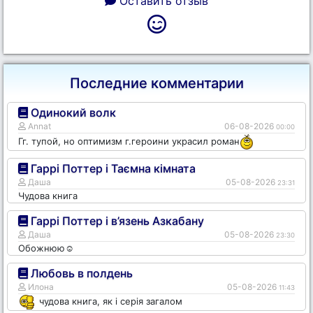
Оставить отзыв
Последние комментарии
Одинокий волк
Annat
06-08-2026
00:00
Гг. тупой, но оптимизм г.героини украсил роман
Гаррі Поттер і Таємна кімната
Даша
05-08-2026
23:31
Чудова книга
Гаррі Поттер і в’язень Азкабану
Даша
05-08-2026
23:30
Обожнюю☺️
Любовь в полдень
Илона
05-08-2026
11:43
чудова книга, як і серія загалом