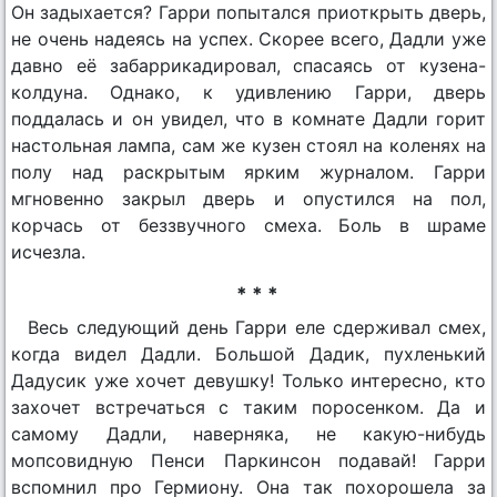
Он задыхается? Гарри попытался приоткрыть дверь,
не очень надеясь на успех. Скорее всего, Дадли уже
давно её забаррикадировал, спасаясь от кузена-
колдуна. Однако, к удивлению Гарри, дверь
поддалась и он увидел, что в комнате Дадли горит
настольная лампа, сам же кузен стоял на коленях на
полу над раскрытым ярким журналом. Гарри
мгновенно закрыл дверь и опустился на пол,
корчась от беззвучного смеха. Боль в шраме
исчезла.
* * *
Весь следующий день Гарри еле сдерживал смех,
когда видел Дадли. Большой Дадик, пухленький
Дадусик уже хочет девушку! Только интересно, кто
захочет встречаться с таким поросенком. Да и
самому Дадли, наверняка, не какую-нибудь
мопсовидную Пенси Паркинсон подавай! Гарри
вспомнил про Гермиону. Она так похорошела за