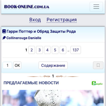
Вход
Регистрация
Гарри Поттер и Обряд Защиты Рода
Collinerouge Danielle
1
2
3
4
5
6
..
137
Содержание
1