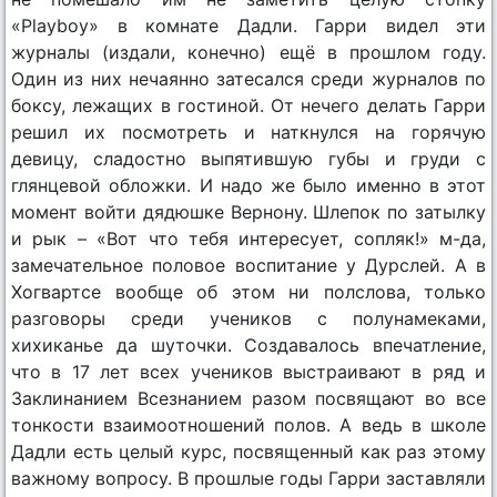
«Рlayboy» в комнате Дадли. Гарри видел эти
журналы (издали, конечно) ещё в прошлом году.
Один из них нечаянно затесался среди журналов по
боксу, лежащих в гостиной. От нечего делать Гарри
решил их посмотреть и наткнулся на горячую
девицу, сладостно выпятившую губы и груди с
глянцевой обложки. И надо же было именно в этот
момент войти дядюшке Вернону. Шлепок по затылку
и рык – «Вот что тебя интересует, сопляк!» м-да,
замечательное половое воспитание у Дурслей. А в
Хогвартсе вообще об этом ни полслова, только
разговоры среди учеников с полунамеками,
хихиканье да шуточки. Создавалось впечатление,
что в 17 лет всех учеников выстраивают в ряд и
Заклинанием Всезнанием разом посвящают во все
тонкости взаимоотношений полов. А ведь в школе
Дадли есть целый курс, посвященный как раз этому
важному вопросу. В прошлые годы Гарри заставляли