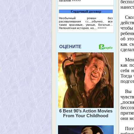
загалом
>>>>>
беспо
нанес
Сердечный договор
Ско
Необычный роман без
расхваливания г.г....обычно, все
действ
такие красивые, умные, богатые...
чтобы
Непонятная история, но...
>>>>>
ребен
об эт
как с
ОЦЕНИТЕ
сделал
Меня
как п
себя н
Тогда 
подгот
Вы 
чувств
„посв
бессо
6 Best 90’s Action Movies
притя
From Your Childhood
они мо
Поэ
ребенк