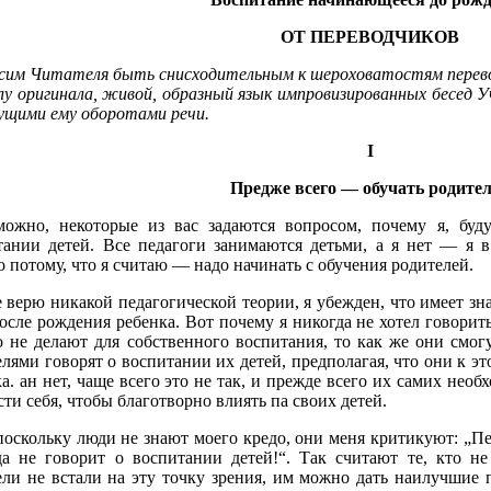
ОТ ПЕРЕВОДЧИКОВ
сим Читателя быть снисходительным к шероховатостям перевод
лу оригинала, живой, образный язык импровизированных бесед 
сущими ему оборотами речи.
I
Предже всего — обучать родите
можно, некоторые из вас задаются вопросом, почему я, буд
тании детей. Все педагоги занимаются детьми, а я нет — я 
 потому, что я считаю — надо начинать с обучения родителей.
 верю никакой педагогической теории, я убежден, что имеет зн
осле рождения ребенка. Вот почему я никогда не хотел говорит
о не делают для собственного воспитания, то как же они смог
лями говорят о воспитании их детей, предполагая, что они к э
а. ан нет, чаще всего это не так, и прежде всего их самих необх
сти себя, чтобы благотворно влиять па своих детей.
оскольку люди не знают моего кредо, они меня критикуют: „Педа
да не говорит о воспитании детей!“. Так считают те, кто не
ели не встали на эту точку зрения, им можно дать наилучшие п