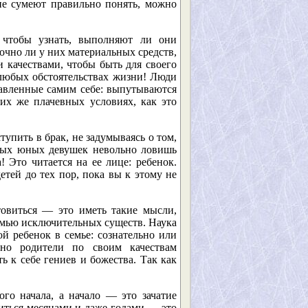
не сумеют правильно понять, можно
 чтобы узнать, выполняют ли они
очно ли у них материальных средств,
 качествами, чтобы быть для своего
любых обстоятельствах жизни! Люди
тавленные самим себе: выпутываются
ких же плачевных условиях, как это
упить в брак, не задумываясь о том,
нных юных девушек невольно ловишь
! Это читается на ее лице: ребенок.
етей до тех пор, пока вы к этому не
товиться — это иметь такие мысли,
семью исключительных существ. Наука
й ребенок в семье: сознательно или
нно родители по своим качествам
 к себе гениев и божества. Так как
го начала, а начало — это зачатие
виться месяцами и даже годами — это