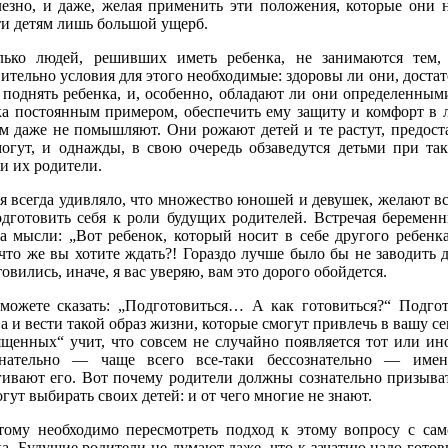
лезно, и даже, желая применить эти положения, которые они 
ти детям лишь большой ущерб.
лько людей, решивших иметь ребенка, не занимаются тем,
ительно условия для этого необходимые: здоровы ли они, достат
 поднять ребенка, и, особенно, обладают ли они определенными
ка постоянным примером, обеспечить ему защиту и комфорт в 
ом даже не помышляют. Они рожают детей и те растут, предос
могут, и однажды, в свою очередь обзаведутся детьми при та
и их родители.
 всегда удивляло, что множество юношей и девушек, желают вст
одготовить себя к роли будущих родителей. Встречая береме
а мысли: „Вот ребенок, который носит в себе другого ребенка
что же вы хотите ждать?! Гораздо лучше было бы не заводить д
овились, иначе, я вас уверяю, вам это дорого обойдется.
можете сказать: „Подготовиться… А как готовиться?“ Подго
а и вести такой образ жизни, которые смогут привлечь в вашу 
ященных“ учит, что совсем не случайно появляется тот или ино
знательно — чаще всего все-таки бессознательно — име
гивают его. Вот почему родители должны сознательно призывать
гут выбирать своих детей: и от чего многие не знают.
тому необходимо пересмотреть подход к этому вопросу с само
а. Будущие родители не думают даже, что к зачатию надо гото