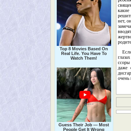
священ
какие
решит
нет, о
замеч
вводя
жертво
родите
Top 8 Movies Based On
Есл
Real Life. You Have To
глазах
Watch Them!
ссоры 
даже 
дисгар
очень 
Guess Their Job — Most
People Get It Wrong