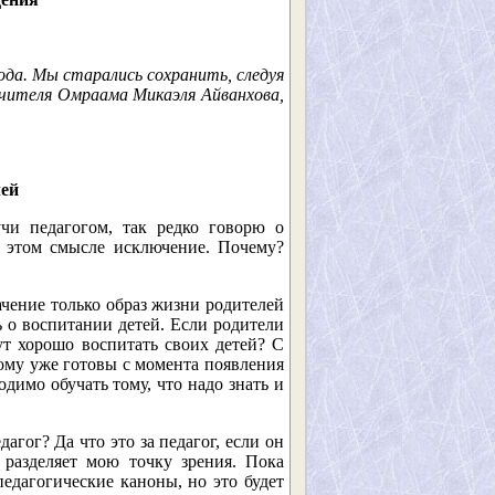
а. Мы старались сохранить, следуя
Учителя Омраама Микаэля Айванхова,
лей
учи педагогом, так редко говорю о
в этом смысле исключение. Почему?
ачение только образ жизни родителей
ь о воспитании детей. Если родители
ут хорошо воспитать своих детей? С
тому уже готовы с момента появления
одимо обучать тому, что надо знать и
гог? Да что это за педагог, если он
 разделяет мою точку зрения. Пока
едагогические каноны, но это будет