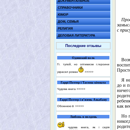
ДОКУМЕНТАЛЬНОЕ
СПРАВОЧНИКИ
ЮМОР
Про
ДОМ, СЕМЬЯ
замыс
РЕЛИГИЯ
с при
ДЕЛОВАЯ ЛИТЕРАТУРА
Последние отзывы
Одинокий волк
Воз
воспи
Гг. тупой, но оптимизм г.героини
Просто
украсил роман
>>>>>
Я не
Гаррі Поттер і Таємна кімната
до и п
Чудова книга
>>>>>
ничег
родите
Гаррі Поттер і в’язень Азкабану
ребенк
как ве
Обожнюю☺️
>>>>>
Но п
Любовь в полдень
никог
родит
чудова книга, як і серія