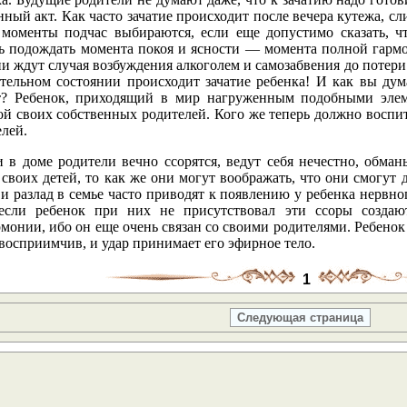
ный акт. Как часто зачатие происходит после вечера кутежа, 
 моменты подчас выбираются, если еще допустимо сказать, 
ь подождать момента покоя и ясности — момента полной гармо
ни ждут случая возбуждения алкоголем и самозабвения до потери
ательном состоянии происходит зачатие ребенка! И как вы дум
т? Ребенок, приходящий в мир нагруженным подобными элем
й своих собственных родителей. Кого же теперь должно воспит
лей.
и в доме родители вечно ссорятся, ведут себя нечестно, обм
 своих детей, то как же они могут воображать, что они смогут 
и разлад в семье часто приводят к появлению у ребенка нервно
если ребенок при них не присутствовал эти ссоры создаю
монии, ибо он еще очень связан со своими родителями. Ребенок э
восприимчив, и удар принимает его эфирное тело.
1
Следующая страница