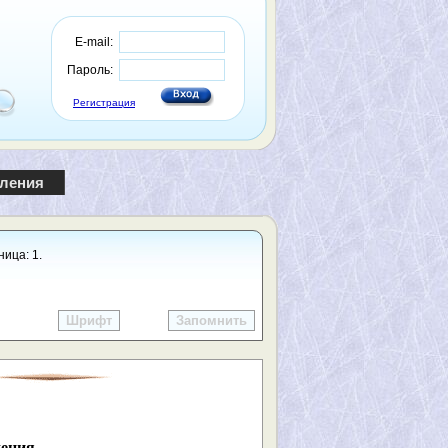
E-mail:
Пароль:
Регистрация
пления
ица: 1.
Шрифт
Запомнить
дения