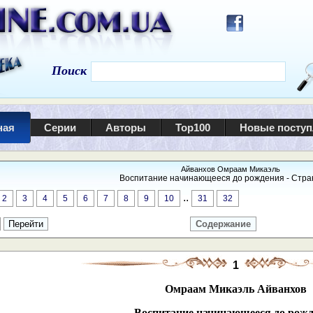
Поиск
ная
Серии
Авторы
Top100
Новые посту
Айванхов Омраам Микаэль
Воспитание начинающееся до рождения - Стран
..
2
3
4
5
6
7
8
9
10
31
32
Содержание
1
Омраам Микаэль Айванхов
Воспитание начинающееся до рож