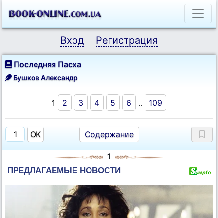
Вход
Регистрация
Последняя Пасха
Бушков Александр
1
2
3
4
5
6
..
109
Содержание
1