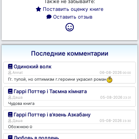
Также не забывайте:
Поставить оценку книге
Оставить отзыв
Последние комментарии
Одинокий волк
Annat
06-08-2026
00:00
Гг. тупой, но оптимизм г.героини украсил роман
Гаррі Поттер і Таємна кімната
Даша
05-08-2026
23:31
Чудова книга
Гаррі Поттер і в’язень Азкабану
Даша
05-08-2026
23:30
Обожнюю☺️
Любовь в полдень