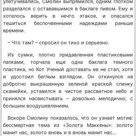
улетучивались, Смолин выпрямился, одним глотком
разделался с остававшимся в баклаге пивом. Ему и
хотелось верить в нечто этакое, и опасался
тешиться беспочвенными надеждами раньше
времени.
– Что там? – спросил он тихо и серьезно.
Из сумки, плотно придавленная пластиковыми
папками, торчала еще одна баклага темного
пластика, но Кот Ученый доставать ее не стал, хотя
и удостоил беглым взглядом. Он откинулся на
добротно выкрашенную зеленой краской спинку
скамейки, уставился в чистое рассветное небо и
принялся насвистывать – довольно мелодично, с
большим воодушевлением.
Вскоре Смолину показалось, что он узнает мотив:
бессмертная тема из «Золота Маккены»: золото
манит нас, золото вновь и в вновь манит нас…