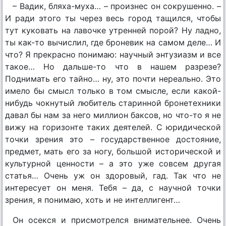
– Вадик, бляха-муха… – произнес он сокрушенно. –
И ради этого ты через весь город тащился, чтобы
тут куковать на лавочке утренней порой? Ну ладно,
ты как-то вычислил, где броневик на самом деле… И
что? Я прекрасно понимаю: научный энтузиазм и все
такое… Но дальше-то что в нашем разрезе?
Поднимать его тайно… ну, это почти нереально. Это
имело бы смысл только в том смысле, если какой-
нибудь чокнутый любитель старинной бронетехники
давал бы нам за него миллион баксов, но что-то я не
вижу на горизонте таких деятелей. С юридической
точки зрения это – государственное достояние,
предмет, мать его за ногу, большой исторической и
культурной ценности – а это уже совсем другая
статья… Очень уж он здоровый, гад. Так что не
интересует он меня. Тебя – да, с научной точки
зрения, я понимаю, хоть и не интеллигент…
Он осекся и присмотрелся внимательнее. Очень