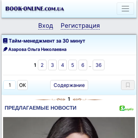
Вход
Регистрация
Тайм-менеджмент за 30 минут
Азарова Ольга Николаевна
1
2
3
4
5
6
..
36
Содержание
1