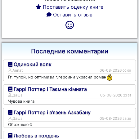
Поставить оценку книге
Оставить отзыв
Последние комментарии
Одинокий волк
Annat
06-08-2026
00:00
Гг. тупой, но оптимизм г.героини украсил роман
Гаррі Поттер і Таємна кімната
Даша
05-08-2026
23:31
Чудова книга
Гаррі Поттер і в’язень Азкабану
Даша
05-08-2026
23:30
Обожнюю☺️
Любовь в полдень