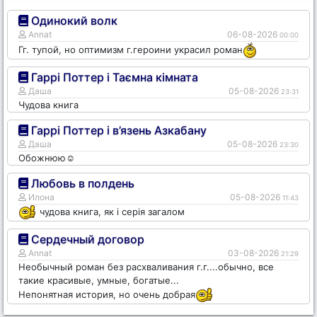
Одинокий волк
Annat
06-08-2026
00:00
Гг. тупой, но оптимизм г.героини украсил роман
Гаррі Поттер і Таємна кімната
Даша
05-08-2026
23:31
Чудова книга
Гаррі Поттер і в’язень Азкабану
Даша
05-08-2026
23:30
Обожнюю☺️
Любовь в полдень
Илона
05-08-2026
11:43
чудова книга, як і серія загалом
Сердечный договор
Annat
03-08-2026
21:29
Необычный роман без расхваливания г.г....обычно, все
такие красивые, умные, богатые...
Непонятная история, но очень добрая