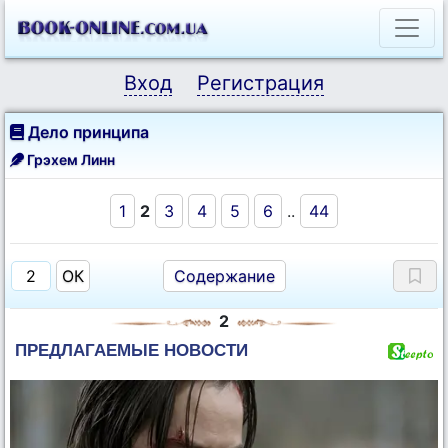
Вход
Регистрация
Дело принципа
Грэхем Линн
1
2
3
4
5
6
..
44
Содержание
2