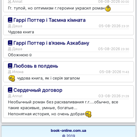
Annat
06-08-2026
00:00
Гг. тупой, но оптимизм г.героини украсил роман
Гаррі Поттер і Таємна кімната
Даша
05-08-2026
23:31
Чудова книга
Гаррі Поттер і в’язень Азкабану
Даша
05-08-2026
23:30
Обожнюю☺️
Любовь в полдень
Илона
05-08-2026
11:43
чудова книга, як і серія загалом
Сердечный договор
Annat
03-08-2026
21:29
Необычный роман без расхваливания г.г....обычно, все
такие красивые, умные, богатые...
Непонятная история, но очень добрая
book-online.com.ua
© 2019