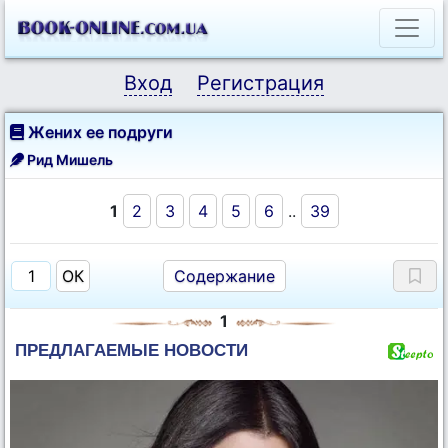
Вход
Регистрация
Жених ее подруги
Рид Мишель
1
2
3
4
5
6
..
39
Содержание
1