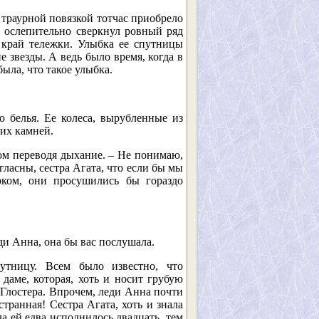
траурной повязкой тотчас приобрело
, ослепительно сверкнул ровный ряд
а край тележки. Улыбка ее спутницы
е звезды. А ведь было время, когда в
ыла, что такое улыбка.
 белья. Ее колеса, вырубленные из
ких камней.
дом переводя дыхание. – Не понимаю,
гласны, сестра Агата, что если бы мы
рком, они просушились бы гораздо
ди Анна, она бы вас послушала.
утницу. Всем было известно, что
 даме, которая, хоть и носит грубую
Глостера. Впрочем, леди Анна почти
странная! Сестра Агата, хоть и знала
а ей едва исполнилось двадцать, тем