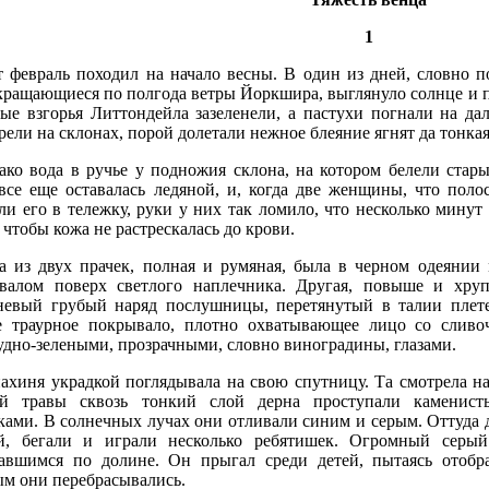
1
т февраль походил на начало весны. В один из дней, словно по
ращающиеся по полгода ветры Йоркшира, выглянуло солнце и пр
тые взгорья Литтондейла зазеленели, а пастухи погнали на д
рели на склонах, порой долетали нежное блеяние ягнят да тонкая
ако вода в ручье у подножия склона, на котором белели стар
 все еще оставалась ледяной, и, когда две женщины, что поло
ли его в тележку, руки у них так ломило, что несколько минут
 чтобы кожа не растрескалась до крови.
а из двух прачек, полная и румяная, была в черном одеянии
валом поверх светлого наплечника. Другая, повыше и хрупк
невый грубый наряд послушницы, перетянутый в талии плет
е траурное покрывало, плотно охватывающее лицо со слив
удно-зелеными, прозрачными, словно виноградины, глазами.
ахиня украдкой поглядывала на свою спутницу. Та смотрела н
й травы сквозь тонкий слой дерна проступали каменист
ами. В солнечных лучах они отливали синим и серым. Оттуда д
й, бегали и играли несколько ребятишек. Огромный серый
тавшимся по долине. Он прыгал среди детей, пытаясь отобр
ым они перебрасывались.