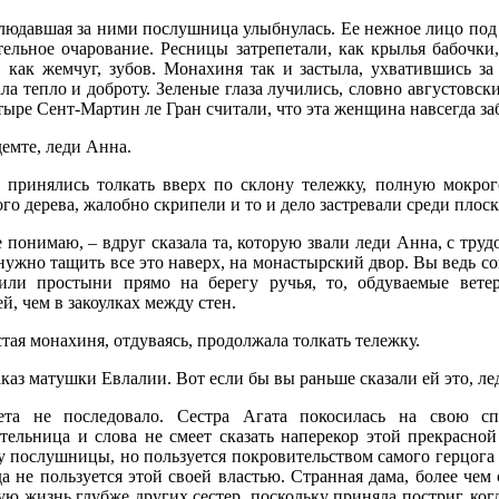
людавшая за ними послушница улыбнулась. Ее нежное лицо под 
тельное очарование. Ресницы затрепетали, как крылья бабочки
, как жемчуг, зубов. Монахиня так и застыла, ухватившись з
ла тепло и доброту. Зеленые глаза лучились, словно августовски
ыре Сент-Мартин ле Гран считали, что эта женщина навсегда заб
емте, леди Анна.
 принялись толкать вверх по склону тележку, полную мокрого
го дерева, жалобно скрипели и то и дело застревали среди плос
 понимаю, – вдруг сказала та, которую звали леди Анна, с тру
нужно тащить все это наверх, на монастырский двор. Вы ведь со
сили простыни прямо на берегу ручья, то, обдуваемые вете
й, чем в закоулках между стен.
тая монахиня, отдуваясь, продолжала толкать тележку.
каз матушки Евлалии. Вот если бы вы раньше сказали ей это, ле
ета не последовало. Сестра Агата покосилась на свою сп
тельница и слова не смеет сказать наперекор этой прекрасной
у послушницы, но пользуется покровительством самого герцога 
а не пользуется этой своей властью. Странная дама, более чем 
ю жизнь глубже других сестер, поскольку приняла постриг, когд