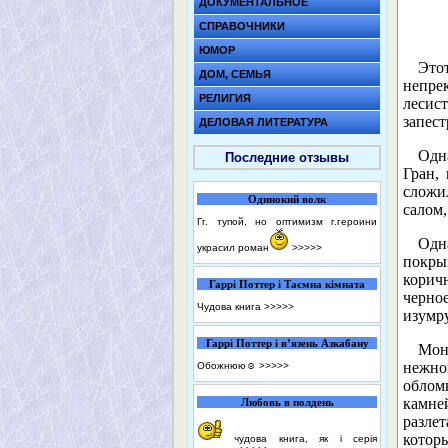
ДОКУМЕНТАЛЬНОЕ
СПРАВОЧНИКИ
ЮМОР
Это
ДОМ, СЕМЬЯ
непрек
РЕЛИГИЯ
лесис
запест
ДЕЛОВАЯ ЛИТЕРАТУРА
Одн
Последние отзывы
Гран,
сложи
Одинокий волк
салом,
Гг. тупой, но оптимизм г.героини
Одн
украсил роман
>>>>>
покры
корич
Гаррі Поттер і Таємна кімната
черно
Чудова книга
>>>>>
изумр
Гаррі Поттер і в’язень Азкабану
Мон
нежно
Обожнюю☺️
>>>>>
обломк
камне
Любовь в полдень
разле
котор
чудова книга, як і серія