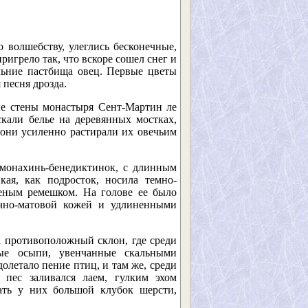
 волшебству, улеглись бесконечные,
игрело так, что вскоре сошел снег и
альние пастбища овец. Первые цветы
 песня дрозда.
ые стены монастыря Сент-Мартин ле
скали белье на деревянных мостках,
 они усиленно растирали их овечьим
 монахинь-бенедиктинок, с длинным
ая, как подросток, носила темно-
еным ремешком. На голове ее было
очно-матовой кожей и удлиненными
а противоположный склон, где среди
ые осыпи, увенчанные скальными
олетало пение птиц, и там же, среди
 пес заливался лаем, гулким эхом
ать у них большой клубок шерсти,