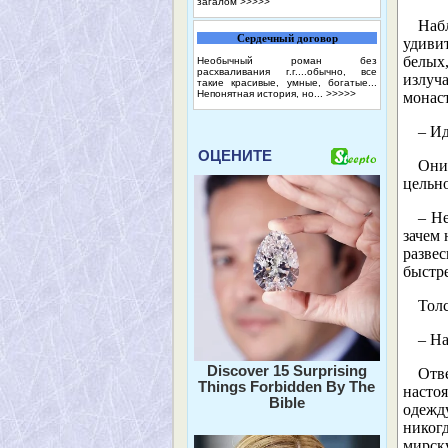
загалом
>>>>>
Наб
Сердечный договор
удиви
белых
Необычный роман без
расхваливания г.г....обычно, все
излуча
такие красивые, умные, богатые...
Непонятная история, но...
>>>>>
монаст
– Ид
ОЦЕНИТЕ
Они
цельно
– Не
зачем 
разве
быстре
Толс
– На
Discover 15 Surprising
Отв
Things Forbidden By The
настоя
Bible
одежд
никогд
мирску