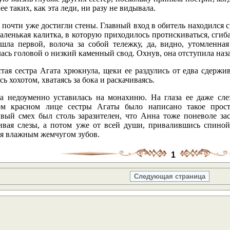
ее таких, как эта леди, ни разу не видывала.
почти уже достигли стены. Главный вход в обитель находился с 
аленькая калитка, в которую приходилось протискиваться, сгиба
шла первой, волоча за собой тележку, да, видно, утомленная
ась головой о низкий каменный свод. Охнув, она отступила назад
стая сестра Агата хрюкнула, щеки ее раздулись от едва сдержи
сь хохотом, хватаясь за бока и раскачиваясь.
а недоуменно уставилась на монахиню. На глаза ее даже сле
ом красном лице сестры Агаты было написано такое прост
ивый смех был столь заразителен, что Анна тоже поневоле зас
ивая слезы, а потом уже от всей души, привалившись спиной 
ая влажным жемчугом зубов.
1
Следующая страница