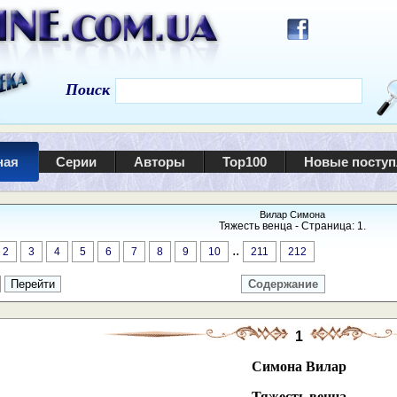
Поиск
ная
Серии
Авторы
Top100
Новые посту
Вилар Симона
Тяжесть венца - Страница: 1.
..
2
3
4
5
6
7
8
9
10
211
212
Содержание
1
Симона Вилар
Тяжесть венца