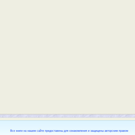
Все книги на нашем сайте предоставены для ознакомления и защищены авторским правом