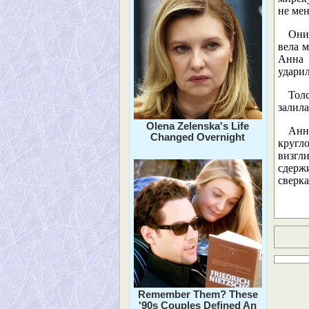
не мен
Они 
вела м
Анна 
ударил
Тол
залила
Olena Zelenska's Life
Анн
Changed Overnight
кругл
визгл
сдерж
сверк
Remember Them? These
'90s Couples Defined An