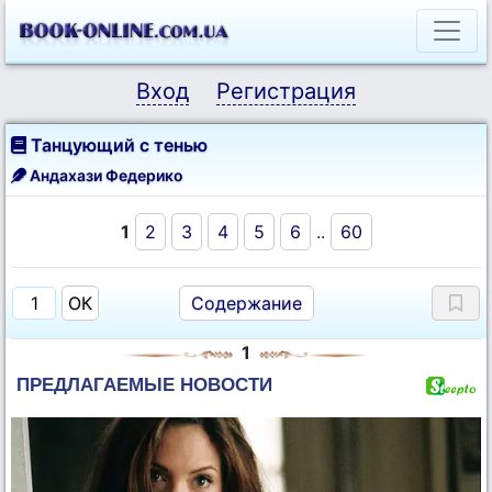
Вход
Регистрация
Танцующий с тенью
Андахази Федерико
1
2
3
4
5
6
..
60
Содержание
1