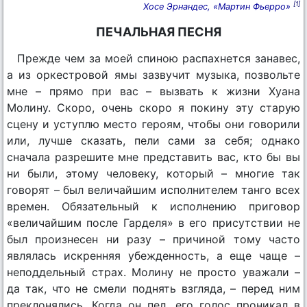
[1]
Хосе Эрнандес, «Мартин Фьерро»
ПЕЧАЛЬНАЯ ПЕСНЯ
Прежде чем за моей спиною распахнется занавес,
а из оркестровой ямы зазвучит музыка, позвольте
мне – прямо при вас – вызвать к жизни Хуана
Молину. Скоро, очень скоро я покину эту старую
сцену и уступлю место героям, чтобы они говорили
или, лучше сказать, пели сами за себя; однако
сначала разрешите мне представить вас, кто бы вы
ни были, этому человеку, который – многие так
говорят – был величайшим исполнителем танго всех
времен. Обязательный к исполнению приговор
«величайшим после Гарделя» в его присутствии не
был произнесен ни разу – причиной тому часто
являлась искренняя убежденность, а еще чаще –
неподдельный страх. Молину не просто уважали –
да так, что не смели поднять взгляда, – перед ним
преклонялись. Когда он пел, его голос проникал в