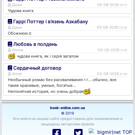
Даша
05-08-2026
23:31
Чудова книга
Гаррі Поттер і в’язень Азкабану
Даша
05-08-2026
23:30
Обожнюю☺️
Любовь в полдень
Илона
05-08-2026
11:43
чудова книга, як і серія загалом
Сердечный договор
Annat
03-08-2026
21:29
Необычный роман без расхваливания г.г....обычно, все
такие красивые, умные, богатые...
Непонятная история, но очень добрая
book-online.com.ua
© 2019
Все книги на нашем сайте предоставены для ознакомления и
защищены авторским правом