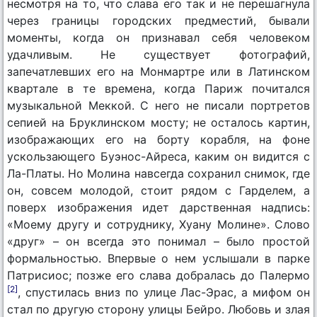
несмотря на то, что слава его так и не перешагнула
через границы городских предместий, бывали
моменты, когда он признавал себя человеком
удачливым. Не существует фотографий,
запечатлевших его на Монмартре или в Латинском
квартале в те времена, когда Париж почитался
музыкальной Меккой. С него не писали портретов
сепией на Бруклинском мосту; не осталось картин,
изображающих его на борту корабля, на фоне
ускользающего Буэнос-Айреса, каким он видится с
Ла-Платы. Но Молина навсегда сохранил снимок, где
он, совсем молодой, стоит рядом с Гарделем, а
поверх изображения идет дарственная надпись:
«Моему другу и сотруднику, Хуану Молине». Слово
«друг» – он всегда это понимал – было простой
формальностью. Впервые о нем услышали в парке
Патрисиос; позже его слава добралась до Палермо
[2]
, спустилась вниз по улице Лас-Эрас, а мифом он
стал по другую сторону улицы Бейро. Любовь и злая