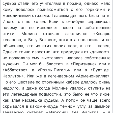
судьба стали его учителями в поэзии, однако мало
кому довелось познакомиться с его горькими и
мелодичными стихами. Главным для него было петь.
Иного он не хотел. Если кто-нибудь спрашивал,
почему он не исполняет песен на собственные
стихи, Молина отвечал лаконично: «Кесарю
кесарево, а Богу Богово», хотя эта пословица и не
объясняла, кто из этих двоих поэт, а кто – певец.
Однако точно известно, что природная стыдливость
не позволяла ему выставлять напоказ собственные
мучения. Он мог бы блистать в «Паризиане» или в
«Аббатстве», в «Рояль-Пигаль» или в «Буат-де-
Чарльтон». Или же в легендарном «Арменонвилле».
Но его шествие по столичным кабаре длилось очень
недолго, и даже когда Молине удалось ступить на
эти легендарные подмостки, это было не что иное,
как злая насмешка судьбы. А потом он чаще всего
скрывался в каком-нибудь темном углу, за дымной
занавесью сигарет «Маркони» без фильтра, – в