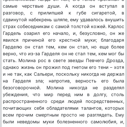
самые черствые души. А когда он вступал в
разговор, с прилипшей к губе сигаретой, в
сдвинутой набекрень шляпе, ему удавалось внушить
страх собеседникам с самой толстой кожей. Карлос
Гардель озарил его начало, и, безусловно, он же
явился причиной его крестной муки; благодаря
Гарделю он стал тем, кем он стал, но еще более
верно, что из-за Гарделя он не стал тем, кем мог бы
стать. Молина рос в свете звезды Певчего Дрозда,
однако жизнь он прожил под гнетом его тени – хотя
и не так, как Сальери, поскольку никогда не держал
на Гарделя зла; напротив, верность его была
безоговорочной. Молина никогда не разделял
убеждения, что мир перед ним в долгу, столь
распространенного среди людей посредственных,
почитающих себя обладателями талантов, которых
всем прочим смертным просто не разглядеть. Ему
были неведомы муки болезненного самолюбия, и,