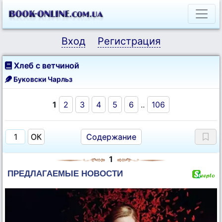
Вход
Регистрация
Хлеб с ветчиной
Буковски Чарльз
1
2
3
4
5
6
..
106
Содержание
1