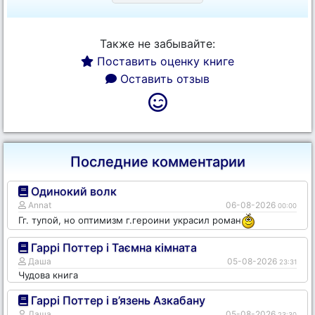
Также не забывайте:
Поставить оценку книге
Оставить отзыв
Последние комментарии
Одинокий волк
Annat
06-08-2026
00:00
Гг. тупой, но оптимизм г.героини украсил роман
Гаррі Поттер і Таємна кімната
Даша
05-08-2026
23:31
Чудова книга
Гаррі Поттер і в’язень Азкабану
Даша
05-08-2026
23:30