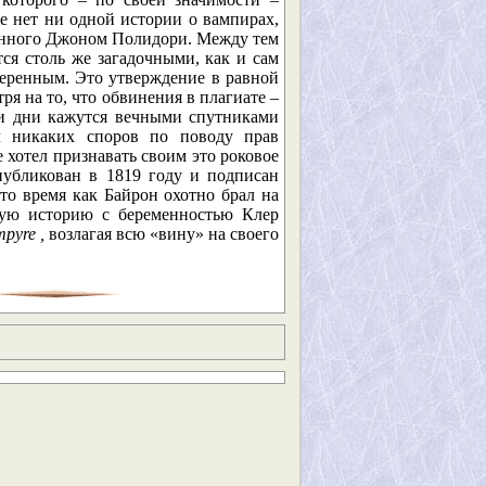
е нет ни одной истории о вампирах,
зданного Джоном Полидори. Между тем
ся столь же загадочными, как и сам
уверенным. Это утверждение в равной
я на то, что обвинения в плагиате –
ши дни кажутся вечными спутниками
л никаких споров по поводу прав
 хотел признавать своим это роковое
публикован в 1819 году и подписан
то время как Байрон охотно брал на
нную историю с беременностью Клер
mpyre
,
возлагая всю «вину» на своего