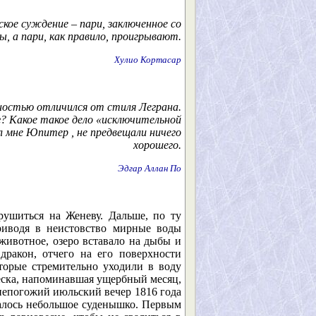
кое суждение – пари, заключенное со
, а пари, как правило, проигрывают.
Хулио Кортасар
ностью отличился от стиля Леграна.
г? Какое такое дело «исключительной
л мне Юпитер
,
не предвещали ничего
хорошего.
Эдгар Аллан По
рушиться на Женеву. Дальше, по ту
приводя в неистовство мирные воды
животное, озеро вставало на дыбы и
дракон, отчего на его поверхности
торые стремительно уходили в воду
еска, напоминавшая ущербный месяц,
 непогожий июльский вечер 1816 года
алось небольшое суденышко. Первым