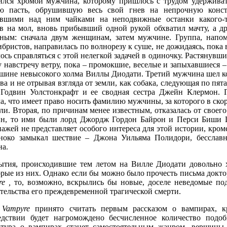
ился хромой мужчина, которому пришлось с трудом удерживать
ю пасть, обрушившую весь свой гнев на непрочную конст
вшими над ним чайками на неподвижные останки какого-то
в на мол, вновь прибывший одной рукой обхватил мачту, а др
ьным: сначала двум женщинам, затем мужчине. Группа, нап
бристов, направилась по волнорезу к суше, не дожидаясь, пока
сь справляться с этой нелегкой задачей в одиночку. Растянувши
 навстречу ветру, пока – промокшие, веселые и запыхавшиеся –
ршине невысокого холма Виллы Диодати. Третий мужчина шел к
ва и не отрывая взгляда от земли, как собака, следующая по п
Годвин Уолстонкрафт и ее сводная сестра Джейн Клермон. Пе
а, что имеет право носить фамилию мужчины, за которого в ск
и. Вторая, по причинам менее известным, отказалась от своего
н, то ими были лорд Джордж Гордон Байрон и Перси Биши 
ажей не представляет особого интереса для этой истории, кром
ноко замыкал шествие – Джона Уильяма Полидори, бесславно
на.
ытия, происходившие тем летом на Вилле Диодати довольно 
орые из них. Однако если бы можно было прочесть письма докто
re
,
то, возможно, вскрылись бы новые, доселе неведомые по
тельства его преждевременной трагической смерти.
e
Vampyre
принято считать первым рассказом о вампирах, 
едствии будет нагромождено бесчисленное количество подоб
атура о вампирах станет самостоятельным жанром, вершины 