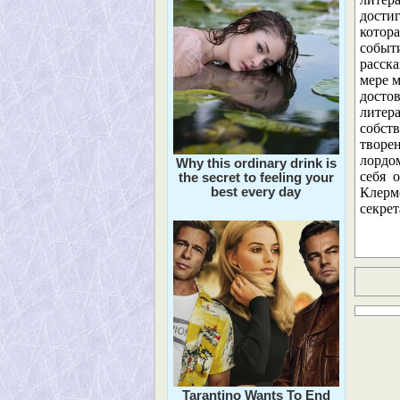
дости
котора
событ
расска
мере м
досто
литер
собств
творе
лордо
Why this ordinary drink is
себя 
the secret to feeling your
best every day
Клерм
секре
Tarantino Wants To End