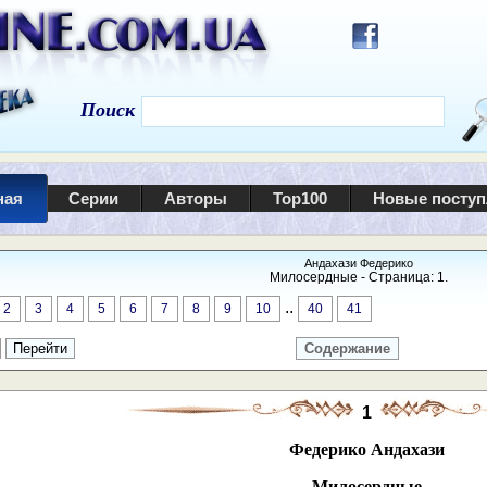
Поиск
ная
Серии
Авторы
Top100
Новые посту
Андахази Федерико
Милосердные - Страница: 1.
..
2
3
4
5
6
7
8
9
10
40
41
Содержание
1
Федерико Андахази
Милосердные