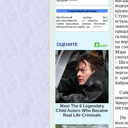
высад
загалом
>>>>>
водну
кружи
Сердечный договор
Ступи
Необычный роман без
остал
расхваливания г.г....обычно, все
такие красивые, умные, богатые...
эквили
Непонятная история, но...
>>>>>
пришло
склону
на ве
ОЦЕНИТЕ
ни сло
Мэри 
считал
– Шелл
мужчи
персон
и оди
Байро
Соб
некот
Vampy
Meet The 6 Legendary
обстоя
Child Actors Who Became
Real Life Criminals
Th
впосл
литер