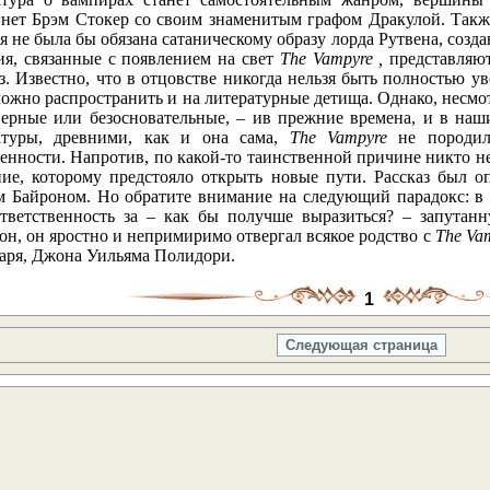
гнет Брэм Стокер со своим знаменитым графом Дракулой. Такж
я не была бы обязана сатаническому образу лорда Рутвена, со
ия, связанные с появлением на свет
The
Vampyre
,
представляют
з. Известно, что в отцовстве никогда нельзя быть полностью 
ожно распространить и на литературные детища. Однако, несмотр
верные или безосновательные, – ив прежние времена, и в на
атуры, древними, как и она сама,
The
Vampyre
не породи
енности. Напротив, по какой-то таинственной причине никто не
ние, которому предстояло открыть новые пути. Рассказ был о
м Байроном. Но обратите внимание на следующий парадокс: в 
ответственность за – как бы получше выразиться? – запута
он, он яростно и непримиримо отвергал всякое родство с
The Va
таря, Джона Уильяма Полидори.
1
Следующая страница