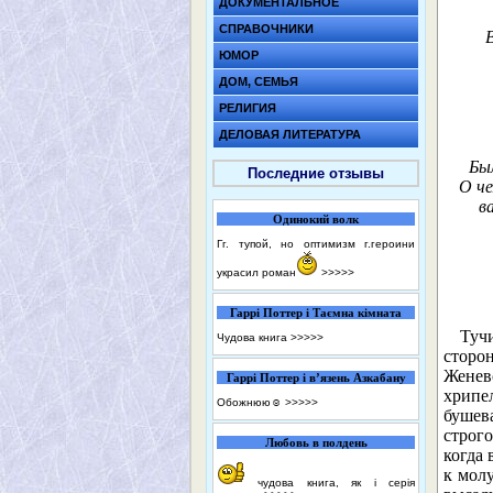
ДОКУМЕНТАЛЬНОЕ
СПРАВОЧНИКИ
ЮМОР
ДОМ, СЕМЬЯ
РЕЛИГИЯ
ДЕЛОВАЯ ЛИТЕРАТУРА
Бы
Последние отзывы
О че
в
Одинокий волк
Гг. тупой, но оптимизм г.героини
украсил роман
>>>>>
Гаррі Поттер і Таємна кімната
Туч
Чудова книга
>>>>>
сторо
Женев
Гаррі Поттер і в’язень Азкабану
хрипе
Обожнюю☺️
>>>>>
бушев
строг
Любовь в полдень
когда 
к мол
чудова книга, як і серія