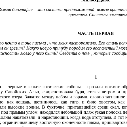
Всякая биография – это система предположений; всякое критичес
временем. Системы заменяемы
ЧАСТЬ ПЕРВАЯ
ло нечто в тоне письма
,
что меня насторожило. Его стиль пол
м он грезит? Какую новую причуду породил его воспаленный моз
ажности» могло у него быть? Сведения о нем-
,
которые сообщи
1
и – черные высокие готические соборы – грозили вот-вот об
ну Савойских Альп, свирепствовала буря, стегая ветром и 
ского озера. Зажатое между небом и горами, словно загнанное 
ло, как лошадь, щетинилось, как тигр, и било хвостом, как 
али высокие волны. В бухточке, притаившейся среди скал, ко
о под прямым углом, находился небольшой пляж узкая полоска п
волны накатывали, и нарастающий, когда вода отступала. В тот
у, ограничивавшему восточную оконечность пляжа, пришвартов