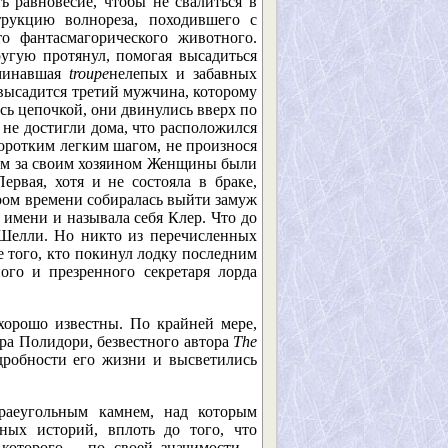
 равновесие, чтобы не свалиться в
рукцию волнореза, походившего с
 фантасмагорического животного.
угую протянул, помогая высадиться
оминавшая
troupe
нелепых и забавных
 высадится третий мужчина, которому
сь цепочкой, они двинулись вверх по
 не достигли дома, что расположился
оротким легким шагом, не произнося
ятам за своим хозяином Женщины были
рвая, хотя и не состояла в браке,
ором времени собиралась выйти замуж
 имени и называла себя Клер. Что до
Шелли. Но никто из перечисленных
е того, кто покинул лодку последним
го и презренного секретаря лорда
хорошо известны. По крайней мере,
ра Полидори, безвестного автора
The
дробности его жизни и высветились
краеугольным камнем, над которым
ных историй, вплоть до того, что
которого – по своей значимости –