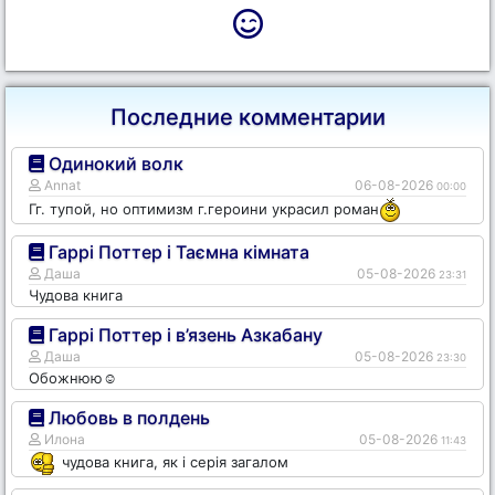
Последние комментарии
Одинокий волк
Annat
06-08-2026
00:00
Гг. тупой, но оптимизм г.героини украсил роман
Гаррі Поттер і Таємна кімната
Даша
05-08-2026
23:31
Чудова книга
Гаррі Поттер і в’язень Азкабану
Даша
05-08-2026
23:30
Обожнюю☺️
Любовь в полдень
Илона
05-08-2026
11:43
чудова книга, як і серія загалом