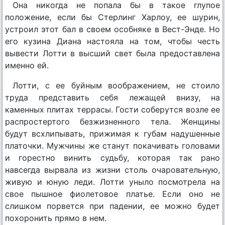
Она никогда не попала бы в такое глупое
положение, если бы Стерлинг Харлоу, ее шурин,
устроил этот бал в своем особняке в Вест-Энде. Но
его кузина Диана настояла на том, чтобы честь
вывести Лотти в высший свет была предоставлена
именно ей.
Лотти, с ее буйным воображением, не стоило
труда представить себя лежащей внизу, на
каменных плитах террасы. Гости соберутся возле ее
распростертого безжизненного тела. Женщины
будут всхлипывать, прижимая к губам надушенные
платочки. Мужчины же станут покачивать головами
и горестно винить судьбу, которая так рано
навсегда вырвала из жизни столь очаровательную,
живую и юную леди. Лотти уныло посмотрела на
свое пышное фиолетовое платье. Если оно не
слишком порвется при падении, ее можно будет
похоронить прямо в нем.