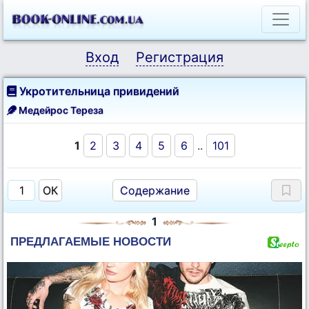
Вход
Регистрация
Укротительница привидений
Медейрос Тереза
1
2
3
4
5
6
..
101
Содержание
1