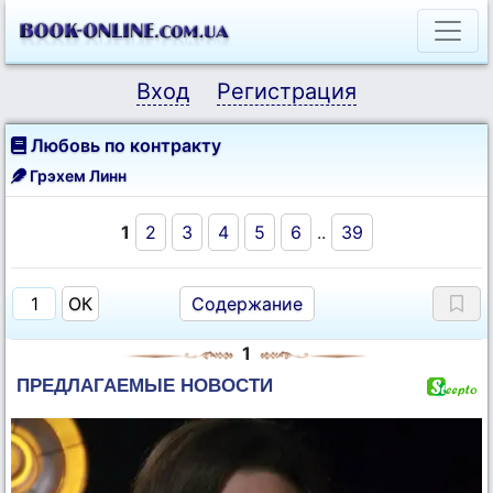
Вход
Регистрация
Любовь по контракту
Грэхем Линн
1
2
3
4
5
6
..
39
Содержание
1