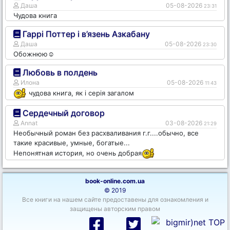
Даша
05-08-2026
23:31
Чудова книга
Гаррі Поттер і в’язень Азкабану
Даша
05-08-2026
23:30
Обожнюю☺️
Любовь в полдень
Илона
05-08-2026
11:43
чудова книга, як і серія загалом
Сердечный договор
Annat
03-08-2026
21:29
Необычный роман без расхваливания г.г....обычно, все
такие красивые, умные, богатые...
Непонятная история, но очень добрая
book-online.com.ua
© 2019
Все книги на нашем сайте предоставены для ознакомления и
защищены авторским правом