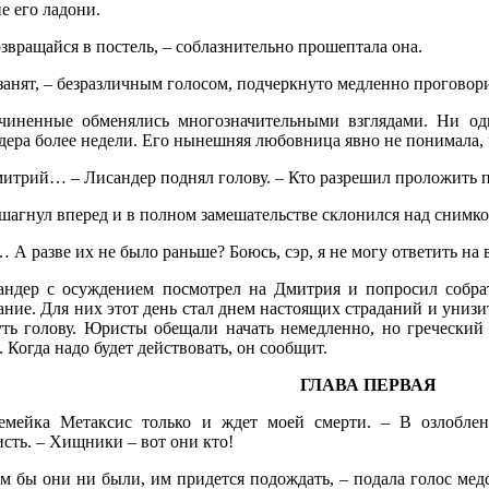
е его ладони.
звращайся в постель, – соблазнительно прошептала она.
занят, – безразличным голосом, подчеркнуто медленно проговор
чиненные обменялись многозначительными взглядами. Ни о
ера более недели. Его нынешняя любовница явно не понимала, ч
митрий… – Лисандер поднял голову. – Кто разрешил проложить п
шагнул вперед и в полном замешательстве склонился над снимко
 А разве их не было раньше? Боюсь, сэр, я не могу ответить на 
андер с осуждением посмотрел на Дмитрия и попросил собра
ние. Для них этот день стал днем настоящих страданий и униз
уть голову. Юристы обещали начать немедленно, но греческий
. Когда надо будет действовать, он сообщит.
ГЛАВА ПЕРВАЯ
емейка Метаксис только и ждет моей смерти. – В озлоблен
сть. – Хищники – вот они кто!
м бы они ни были, им придется подождать, – подала голос медс