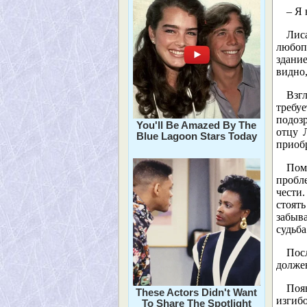
– Я 
Лис
любоп
здани
видно,
Взг
требу
подоз
You'll Be Amazed By The
отцу 
Blue Lagoon Stars Today
приобр
Пом
пробл
чести
стоят
забыв
судьб
Пос
должен
Поя
These Actors Didn't Want
изгиб
To Share The Spotlight