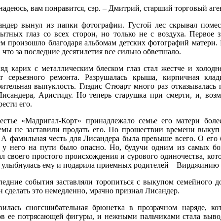
надеюсь, вам понравится, сэр. – Дмитрий, старший торговый аге
андер вынул из папки фотографии. Густой лес скрывал помес
ытных глаз со всех сторон, но только не с воздуха. Первое 
ем произошло благодаря альбомам детских фотографий матери.
 что за последние десятилетия все сильно обветшало.
ляд карих с металлическим блеском глаз стал жестче и холодн
ет серьезного ремонта. Разрушалась крыша, кирпичная клад
рительная выпуклость. Глэдис Стюарт много раз отказывалась
Лисандера, Аристиду. Но теперь старушка при смерти, и, воз
ести его.
естье «Мадригал-Корт» принадлежало семье его матери боле
емы не заставили продать его. По прошествии времени выкуп
. А фамильная честь для Лисандера была превыше всего. О его
ь у него на пути было опасно. Но, будучи одним из самых бо
ал своего простого происхождения и сурового одиночества, кот
а улыбнулась ему и подарила приемных родителей – Вирджинию 
ледние события заставляли торопиться с выкупом семейного до
 сделать это немедленно, мрачно признал Лисандер.
вилась сногсшибательная брюнетка в прозрачном наряде, ко
ов ее потрясающей фигуры, и нежными пальчиками стала выво