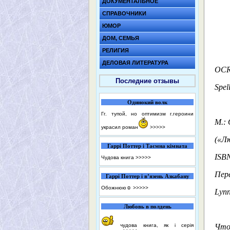
ДОКУМЕНТАЛЬНОЕ
СПРАВОЧНИКИ
ЮМОР
ДОМ, СЕМЬЯ
РЕЛИГИЯ
ДЕЛОВАЯ ЛИТЕРАТУРА
OCR
Последние отзывы
Spel
Одинокий волк
Гг. тупой, но оптимизм г.героини
М.: 
украсил роман
>>>>>
(«Л
Гаррі Поттер і Таємна кімната
ISBN
Чудова книга
>>>>>
Пер
Гаррі Поттер і в’язень Азкабану
Обожнюю☺️
>>>>>
Lynn
Любовь в полдень
чудова книга, як і серія
Что