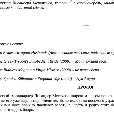
ардера Лисандера Метаксиса, который, в свою очередь, заинт
 последствия этой сделки?
***
рская серия:
in Brides, Arrogant Husbands (Девственные невесты, надменные 
he Greek Tycoon's Disobedient Bride (2008) = Мой
нежный
враг
he Ruthless Magnate's Virgin Mistress (2008) – не
переведено
he Spanish Billionaire's Pregnant Wife (2009) = Лук
Амура
ПРОЛОГ
ческий миллиардер Лисандер Метаксис широким шагом вошел 
где его уже ждали подчиненные. Было половина восьмого утра.
ичный босс обычно начинает работу в шесть и редко спит б
ся выглядеть бодро.