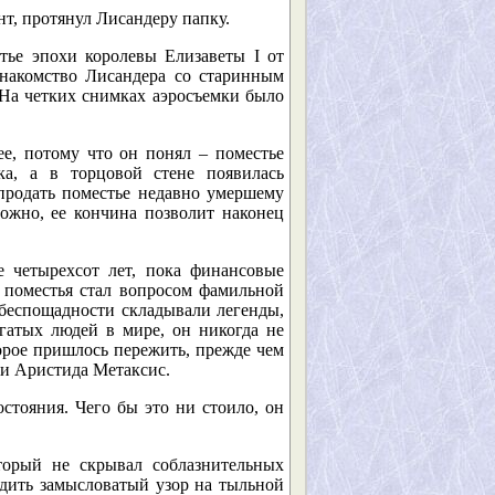
нт, протянул Лисандеру папку.
тье эпохи королевы Елизаветы I от
знакомство Лисандера со старинным
 На четких снимках аэросъемки было
ее, потому что он понял – поместье
ка, а в торцовой стене появилась
 продать поместье недавно умершему
можно, ее кончина позволит наконец
е четырехсот лет, пока финансовые
 поместья стал вопросом фамильной
 беспощадности складывали легенды,
гатых людей в мире, он никогда не
орое пришлось пережить, прежде чем
и Аристида Метаксис.
стояния. Чего бы это ни стоило, он
торый не скрывал соблазнительных
дить замысловатый узор на тыльной