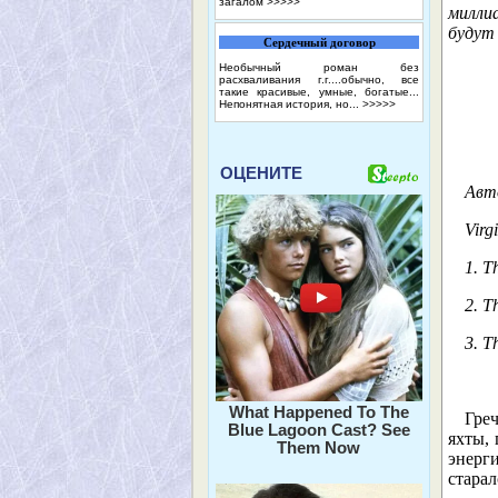
загалом
>>>>>
милли
будут
Сердечный договор
Необычный роман без
расхваливания г.г....обычно, все
такие красивые, умные, богатые...
Непонятная история, но...
>>>>>
ОЦЕНИТЕ
Авто
Virg
1. T
2. T
3. T
What Happened To The
Гре
Blue Lagoon Cast? See
яхты, 
Them Now
энерг
старал