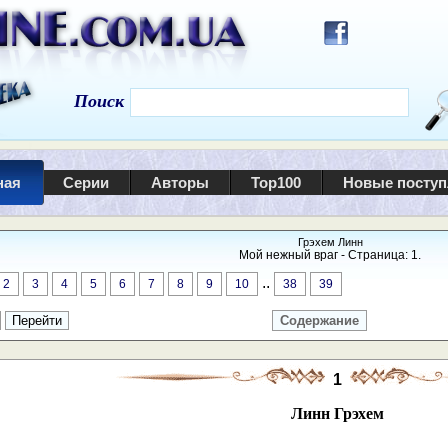
Поиск
ная
Серии
Авторы
Top100
Новые посту
Грэхем Линн
Мой нежный враг - Страница: 1.
..
2
3
4
5
6
7
8
9
10
38
39
Содержание
1
Линн Грэхем