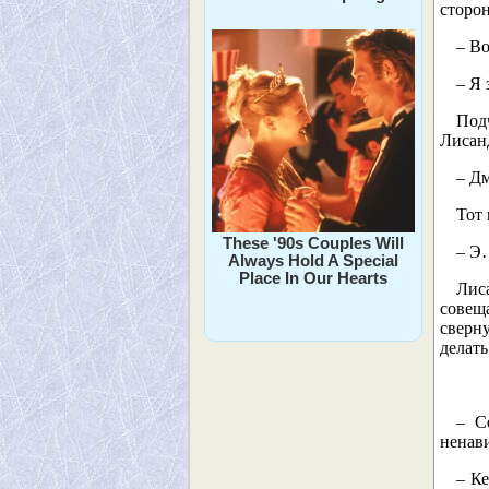
сторон
– Во
– Я 
Под
Лисанд
– Д
Тот 
These '90s Couples Will
– Э…
Always Hold A Special
Place In Our Hearts
Лис
совеща
сверн
делать
– С
ненави
– Ке