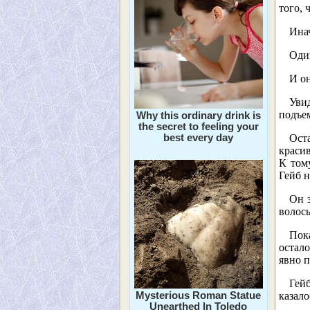
того, 
Инач
Один
И о
Увид
подъем
Why this ordinary drink is
the secret to feeling your
best every day
Ост
краси
К том
Гейб н
Он 
волосы
Пока
остало
явно 
Гей
Mysterious Roman Statue
казало
Unearthed In Toledo