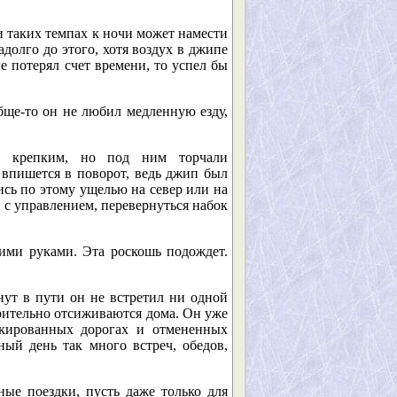
 таких темпах к ночи может намести
адолго до этого, хотя воздух в джипе
не потерял счет времени, то успел бы
бще-то он не любил медленную езду,
но крепким, но под ним торчали
 впишется в поворот, ведь джип был
ись по этому ущелью на север или на
я с управлением, перевернуться набок
еими руками. Эта роскошь подождет.
нут в пути он не встретил ни одной
рительно отсиживаются дома. Он уже
окированных дорогах и отмененных
ный день так много встреч, обедов,
ные поездки, пусть даже только для