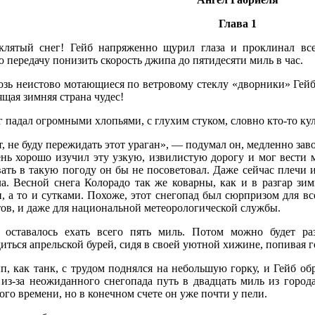
Глава 1
клятый снег! Гейб напряженно щурил глаза и проклинал вс
 передачу понизить скорость джипа до пятидесяти миль в час.
озь неистово мотающиеся по ветровому стеклу «дворники» Гей
щая зимняя страна чудес!
 падал огромными хлопьями, с глухим стуком, словно кто-то к
, не буду пережидать этот ураган», — подумал он, медленно заво
ень хорошо изучил эту узкую, извилистую дорогу и мог вести
вать в такую погоду он бы не посоветовал. Даже сейчас плечи 
ла. Весной снега Колорадо так же коварны, как и в разгар зи
, а то и сутками. Похоже, этот снегопад был сюрпризом для вс
тов, и даже для национальной метеорологической службы.
 оставалось ехать всего пять миль. Потом можно будет ра
иться апрельской бурей, сидя в своей уютной хижине, попивая г
п, как танк, с трудом поднялся на небольшую горку, и Гейб об
 из-за неожиданного снегопада путь в двадцать миль из города
го времени, но в конечном счете он уже почти у пели.