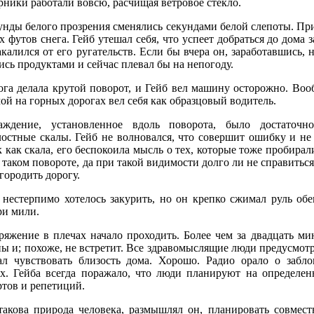
ники работали вовсю, расчищая ветровое стекло.
унды белого прозрения сменялись секундами белой слепоты. При
х футов снега. Гейб утешал себя, что успеет добраться до дома з
калился от его ругательств. Если бы вчера он, заработавшись, 
ись продуктами и сейчас плевал бы на непогоду.
ога делала крутой поворот, и Гейб вел машину осторожно. Воо
ой на горных дорогах вел себя как образцовый водитель.
аждение, установленное вдоль поворота, было достаточ
лостные скалы. Гейб не волновался, что совершит ошибку и не
 как скала, его беспокоила мысль о тех, которые тоже пробирал
 таком повороте, да при такой видимости долго ли не справитьс
городить дорогу.
 нестерпимо хотелось закурить, но он крепко сжимал руль об
ри мили.
ряжение в плечах начало проходить. Более чем за двадцать ми
ы и; похоже, не встретит. Все здравомыслящие люди предусмот
ал чувствовать близость дома. Хорошо. Радио орало о забл
ах. Гейба всегда поражало, что люди планируют на определен
ртов и репетиций.
такова природа человека, размышлял он, планировать совмест