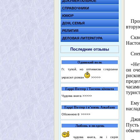
ДОКУМЕНТАЛЬНОЕ
СПРАВОЧНИКИ
ЮМОР
Про
ДОМ, СЕМЬЯ
вторую
РЕЛИГИЯ
Скв
ДЕЛОВАЯ ЛИТЕРАТУРА
Настоя
Последние отзывы
Снег
Одинокий волк
«Нет
он оч
Гг. тупой, но оптимизм г.героини
риско
украсил роман
>>>>>
преде
часами
Гаррі Поттер і Таємна кімната
турис
Чудова книга
>>>>>
Ему
Гаррі Поттер і в’язень Азкабану
наслад
Обожнюю☺️
>>>>>
Джи
Пусть
Любовь в полдень
обычно
чудова книга, як і серія