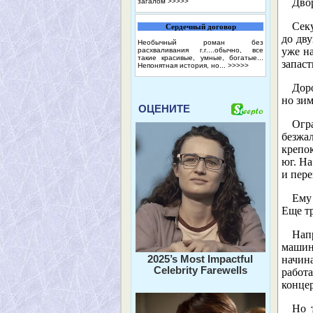
Двор
загалом
>>>>>
Сек
Сердечный договор
до дву
Необычный роман без
уже на
расхваливания г.г....обычно, все
такие красивые, умные, богатые...
запаст
Непонятная история, но...
>>>>>
Дор
но зим
ОЦЕНИТЕ
Огр
безжа
крепок
юг. На
и пере
Ему
Еще т
Нап
машин
2025’s Most Impactful
начин
Celebrity Farewells
работ
конце
Но 