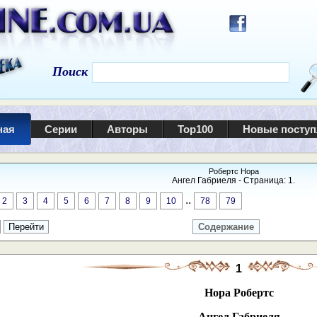
Поиск
ная
Серии
Авторы
Top100
Новые посту
Робертс Нора
Ангел Габриеля - Страница: 1.
..
2
3
4
5
6
7
8
9
10
78
79
Содержание
1
Нора Робертс
Ангел Габриеля