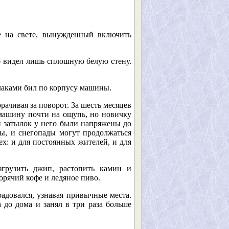
е на свете, вынужденный включить
б видел лишь сплошную белую стену.
улаками бил по корпусу машины.
рачивая за поворот. За шесть месяцев
 машину почти на ощупь, но новичку
и затылок у него были напряжены до
мы, и снегопады могут продолжаться
ех: и для постоянных жителей, и для
згрузить джип, растопить камин и
орячий кофе и ледяное пиво.
радовался, узнавая привычные места.
 до дома и занял в три раза больше