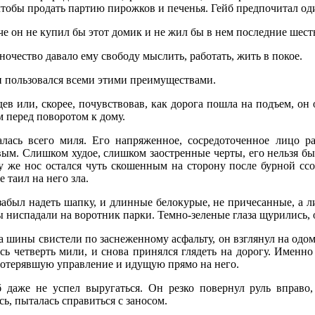
чтобы продать партию пирожков и печенья. Гейб предпочитал од
е он не купил бы этот домик и не жил бы в нем последние шест
очество давало ему свободу мыслить, работать, жить в покое.
н пользовался всеми этими преимуществами.
ев или, скорее, почувствовав, как дорога пошла на подъем, он
 перед поворотом к дому.
алась всего миля. Его напряженное, сосредоточенное лицо р
вым. Слишком худое, слишком заостренные черты, его нельзя бы
у же нос остался чуть скошенным на сторону после бурной сс
е таил на него зла.
забыл надеть шапку, и длинные белокурые, не причесанные, а 
 ниспадали на воротник парки. Темно-зеленые глаза щурились,
 шины свистели по заснеженному асфальту, он взглянул на одоме
сь четверть мили, и снова принялся глядеть на дорогу. Именн
потерявшую управление и идущую прямо на него.
б даже не успел выругаться. Он резко повернул руль вправо,
сь, пыталась справиться с заносом.