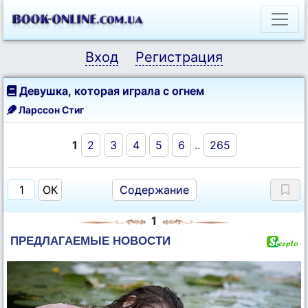
Вход
Регистрация
Девушка, которая играла с огнем
Ларссон Стиг
1
2
3
4
5
6
..
265
Содержание
1