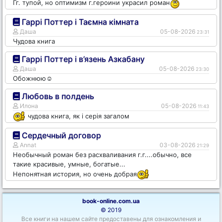
Гг. тупой, но оптимизм г.героини украсил роман
Гаррі Поттер і Таємна кімната
Даша
05-08-2026
23:31
Чудова книга
Гаррі Поттер і в’язень Азкабану
Даша
05-08-2026
23:30
Обожнюю☺️
Любовь в полдень
Илона
05-08-2026
11:43
чудова книга, як і серія загалом
Сердечный договор
Annat
03-08-2026
21:29
Необычный роман без расхваливания г.г....обычно, все
такие красивые, умные, богатые...
Непонятная история, но очень добрая
book-online.com.ua
© 2019
Все книги на нашем сайте предоставены для ознакомления и