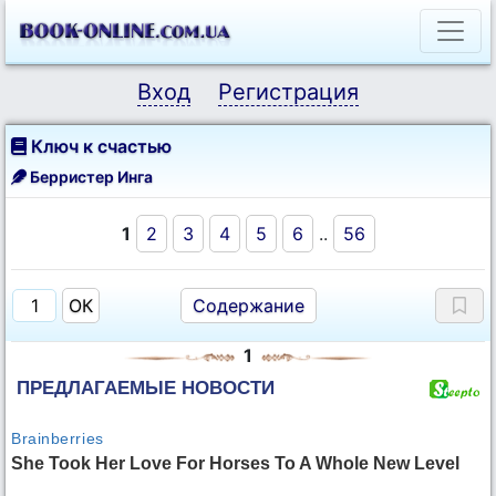
Вход
Регистрация
Ключ к счастью
Берристер Инга
1
2
3
4
5
6
..
56
Содержание
1