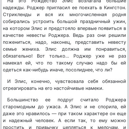
На это Рождество Элис возлагала большие
надежды. Роджер пригласил ее поехать в Кингстон.
Стрикленды и вся их многочисленная родня
собирались устроить большой праздничный ужин,
на котором Элис и предстояло впервые появиться в
качестве невесты Роджера. Ведь раз они решили
пожениться, надо, наконец, представить невесту
семье жениха. Элис должна им понравиться,
обязательно! Вот только… Роджер уже не раз
намекал ей, что по такому случаю надо бы ей
одеться как-нибудь иначе, посолиднее, что ли?
И Элис, конечно, чувствовала себя обязанной
отреагировать на его настойчивые намеки.
Большинство ее подруг считало Роджера
старомодным до ужаса. А Элис и не спорила, ей
даже это нравилось — при таком характере он еще
и надежный человек. А если так, то ему можно
простить и привычку цепляться к мелочам, и