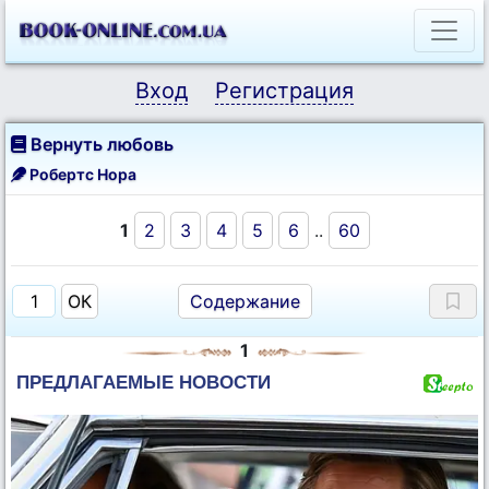
Вход
Регистрация
Вернуть любовь
Робертс Нора
1
2
3
4
5
6
..
60
Содержание
1