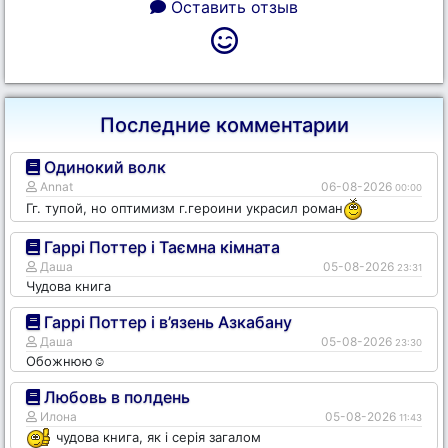
Оставить отзыв
Последние комментарии
Одинокий волк
Annat
06-08-2026
00:00
Гг. тупой, но оптимизм г.героини украсил роман
Гаррі Поттер і Таємна кімната
Даша
05-08-2026
23:31
Чудова книга
Гаррі Поттер і в’язень Азкабану
Даша
05-08-2026
23:30
Обожнюю☺️
Любовь в полдень
Илона
05-08-2026
11:43
чудова книга, як і серія загалом