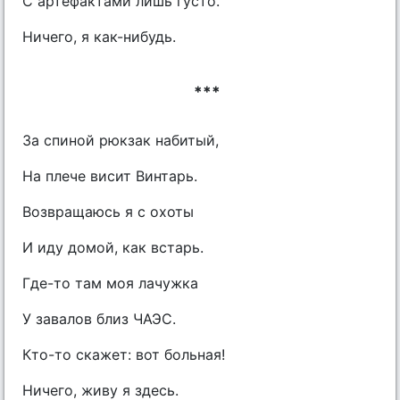
С артефактами лишь густо.
Ничего, я как-нибудь.
***
За спиной рюкзак набитый,
На плече висит Винтарь.
Возвращаюсь я с охоты
И иду домой, как встарь.
Где-то там моя лачужка
У завалов близ ЧАЭС.
Кто-то скажет: вот больная!
Ничего, живу я здесь.