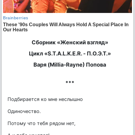
Сборник «Женский взгляд»
Цикл «S.T.A.L.K.E.R. - П.О.Э.Т.»
Варя (Millia-Rayne) Попова
***
Подбирается ко мне неслышно
Одиночество.
Потому что тебя рядом нет,