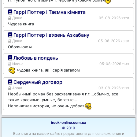
Гаррі Поттер і Таємна кімната
Даша
05-08-2026
23:31
Чудова книга
Гаррі Поттер і в’язень Азкабану
Даша
05-08-2026
23:30
Обожнюю☺️
Любовь в полдень
Илона
05-08-2026
11:43
чудова книга, як і серія загалом
Сердечный договор
Annat
03-08-2026
21:29
Необычный роман без расхваливания г.г....обычно, все
такие красивые, умные, богатые...
Непонятная история, но очень добрая
book-online.com.ua
© 2019
Все книги на нашем сайте предоставены для ознакомления и