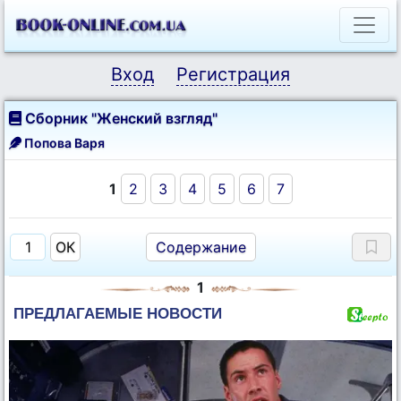
Вход
Регистрация
Сборник "Женский взгляд"
Попова Варя
1
2
3
4
5
6
7
Содержание
1