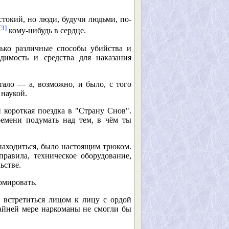
токий, но люди, будучи людьми, по-
[3]
кому-нибудь в сердце.
лько различные способы убийства и
димость и средства для наказания
тало — а, возможно, и было, с того
 наукой.
 короткая поездка в "Страну Снов".
ремени подумать над тем, в чём ты
находиться, было настоящим трюком.
равила, техническое оборудование,
ьстве.
рмировать.
ы встретиться лицом к лицу с ордой
айней мере наркоманы не смогли бы