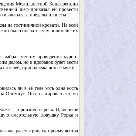
осещения Межпланетной Конференции
ственный шеф приказал ей провести
ло вылиться за пределы планеты.
ком на гостиничной кровати. На всей
нужно было послать кучу полицейских
т выбрал местом проведения курорт
им делом, но и вдобавок будет вести
ых отелей, принадлежащих её мужу.
вилась ли в её теле хоть одна кость
на Олимпус. Он спланировал его, он
 Боже — произнести речь. И, меньше
ающую смертельную ловушку Рорка и
начала рассматривать преимущества