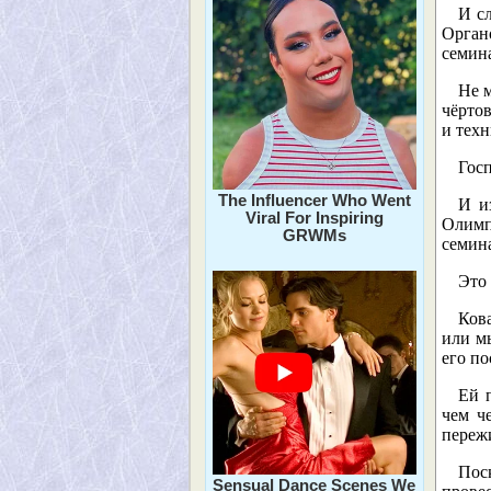
И с
Орган
семина
Не м
чёртов
и техн
Госп
The Influencer Who Went
И и
Viral For Inspiring
Олимпу
GRWMs
семин
Это
Кова
или м
его по
Ей 
чем ч
переж
Пос
Sensual Dance Scenes We