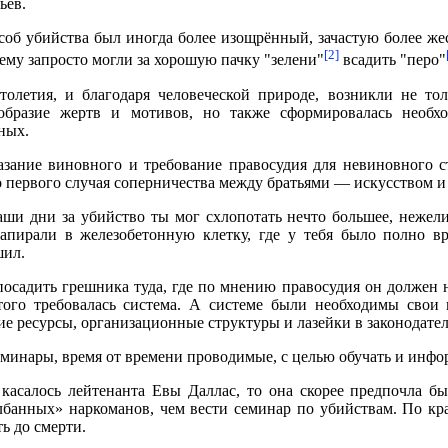
ьев.
соб убийства был иногда более изощрённый, зачастую более жес
[2]
ему запросто могли за хорошую пачку "зелени"
всадить "перо"
столетия, и благодаря человеческой природе, возникли не то
образие жертв и мотивов, но также сформировалась необхо
ных.
азание виновного и требование правосудия для невиновного с
 первого случая соперничества между братьями — искусством и
аши дни за убийство ты мог схлопотать нечто большее, нежели
запирали в железобетонную клетку, где у тебя было полно в
шил.
посадить грешника туда, где по мнению правосудия он должен 
того требовалась система. А системе были необходимы свои п
е ресурсы, организационные структуры и лазейки в законодател
еминары, время от времени проводимые, с целью обучать и инфо
 касалось лейтенанта Евы Даллас, то она скорее предпочла б
лбанных» наркоманов, чем вести семинар по убийствам. По кр
ь до смерти.