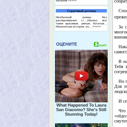
собрат
загалом
>>>>>
Спо
Сердечный договор
прежн
Необычный роман без
расхваливания г.г....обычно, все
такие красивые, умные, богатые...
За 
Непонятная история, но...
>>>>>
много
винов
ОЦЕНИТЕ
Нак
самого
В н
Тебя 
согре
Но 
Для э
людски
И с
What Happened To Laura
San Giacomo? She's Still
Что
Stunning Today!
«обдо
смутит