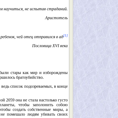
ем научиться, не испытав страданий.
Аристотель
[1]
ебенок, чей отец отправился в ад
Пословица XVI века
были стары как мир и изборождены
ршилось братоубийство.
 ведь список подозреваемых, в конце
ой 2059 она не стала настолько густо
планеты, чтобы заполонить собою
чтобы создать собственные миры, а
 не помешало людям убивать своих