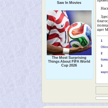
прове
Saw In Movies
Наск
Здес
благо
полиц
щит М
1
Обоз
2
The Most Surprising
бума
Things About FIFA World
Cup 2026
3
жарг