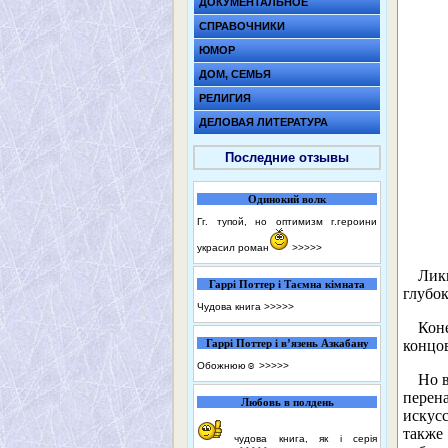
ДОКУМЕНТАЛЬНОЕ
СПРАВОЧНИКИ
ЮМОР
ДОМ, СЕМЬЯ
РЕЛИГИЯ
ДЕЛОВАЯ ЛИТЕРАТУРА
Последние отзывы
Одинокий волк
Гг. тупой, но оптимизм г.героини
украсил роман
>>>>>
Лик
Гаррі Поттер і Таємна кімната
глубо
Чудова книга
>>>>>
Коне
Гаррі Поттер і в’язень Азкабану
концов
Обожнюю☺️
>>>>>
Но в
перен
Любовь в полдень
искус
также
чудова книга, як і серія