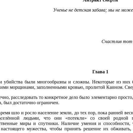
Ученье не детская забава; мы не мож
Счастлив тот р
Глава 1
и убийства были многообразны и сложны. Некоторые из них 
кими морщинами, заполненными кровью, пролитой Каином. Све
чно, расследовать то конкретное дело было элементарно просто,
, был достаточно ограничен.
ремя шло и росло население земли, до тех пор, пока ранней весн
аселённой людьми, что они «потекли» со своей родной 
ственные миры и спутники. Наличие умения и способности, 
 настоящего мужества, чтобы принять решение их обживать,