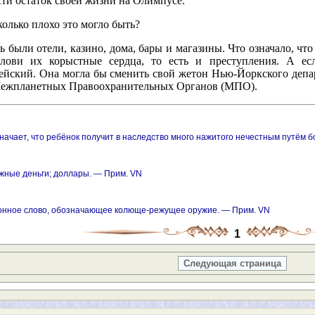
сти остаток своей жизни на Олимпусе.
олько плохо это могло быть?
ь были отели, казино, дома, бары и магазины. Что означало, что
слови их корыстные сердца, то есть и преступления. А ес
ейский. Она могла бы сменить свой жетон Нью-Йоркского депа
ежпланетных Правоохранительных Органов (МПО).
начает, что ребёнок получит в наследство много нажитого нечестным путём б
жные деньги; доллары. — Прим. VN
онное слово, обозначающее колюще-режущее оружие. — Прим. VN
1
Следующая страница