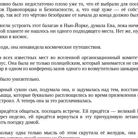
ловно было недостаточно плохо уже то, что её выбрали для п
ов Правопорядка и Безопасности, а, что ещё хуже — её соб
р, так всё это чёртово безобразие от начала до конца должно бы
огли устроить этот балаган в Нью-Йорке, думала Ева, лежа нич
ой планете не нашлось ни одного подходящего места. Нет же, 
ики в космос.
оди, она ненавидела космические путешествия.
з всех известных мест во вселенной организационный комите
с. Она была не только полицейским, который занимается не сво
ар в одном из конференц-залов одного из возмутительно шикарн
 было унизительно.
рный сукин сын, подумала она, и задумалась над тем, восстано
ышца, которые буквально расплющились во время приземления 
строил. А теперь она за это расплачивалась.
придётся общаться, посещать встречи. Ей придётся — великий
ерез неделю, ей придётся вернуться в эту причудливую лет
ить поездку домой.
кольку одна только мысль об этом скрутила её желудок, она 