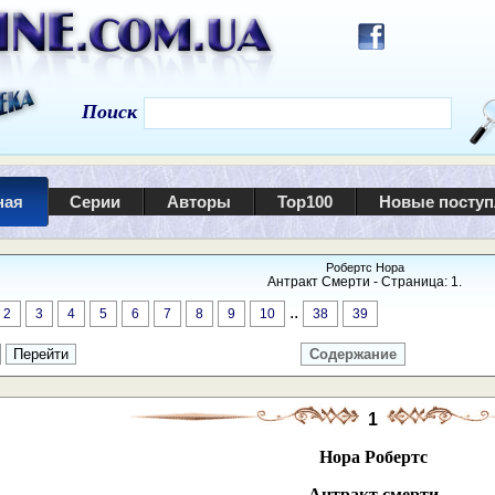
Поиск
ная
Серии
Авторы
Top100
Новые посту
Робертс Нора
Антракт Смерти - Страница: 1.
..
2
3
4
5
6
7
8
9
10
38
39
Содержание
1
Нора Робертс
Антракт смерти