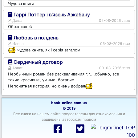
Чудова книга
Гаррі Поттер і в’язень Азкабану
Даша
05-08-2026
23:30
Обожнюю☺️
Любовь в полдень
Илона
05-08-2026
11:43
чудова книга, як і серія загалом
Сердечный договор
Annat
03-08-2026
21:29
Необычный роман без расхваливания г.г....обычно, все
такие красивые, умные, богатые...
Непонятная история, но очень добрая
book-online.com.ua
© 2019
Все книги на нашем сайте предоставены для ознакомления и
защищены авторским правом