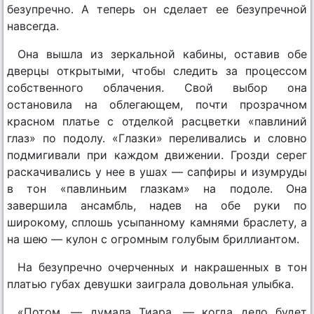
безупречно. А теперь он сделает ее безупречной
навсегда.
Она вышла из зеркальной кабины, оставив обе
дверцы открытыми, чтобы следить за процессом
собственного облачения. Свой выбор она
остановила на облегающем, почти прозрачном
красном платье с отделкой расцветки «павлиний
глаз» по подолу. «Глазки» переливались и словно
подмигивали при каждом движении. Грозди серег
раскачивались у нее в ушах — сапфиры и изумруды
в тон «павлиньим глазкам» на подоле. Она
завершила ансамбль, надев на обе руки по
широкому, сплошь усыпанному камнями браслету, а
на шею — кулон с огромным голубым бриллиантом.
На безупречно очерченных и накрашенных в тон
платью губах девушки заиграла довольная улыбка.
«Потом, — думала Тиара, — когда дело будет