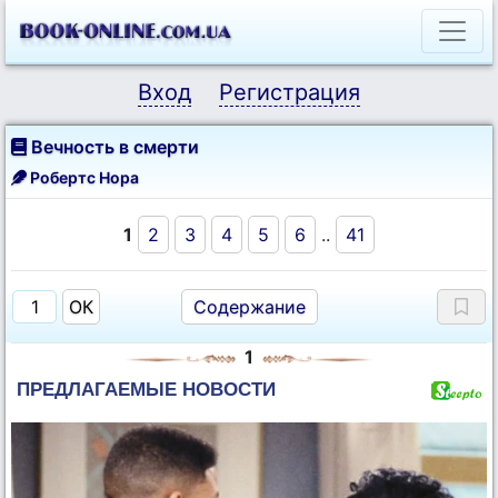
Вход
Регистрация
Вечность в смерти
Робертс Нора
1
2
3
4
5
6
..
41
Содержание
1