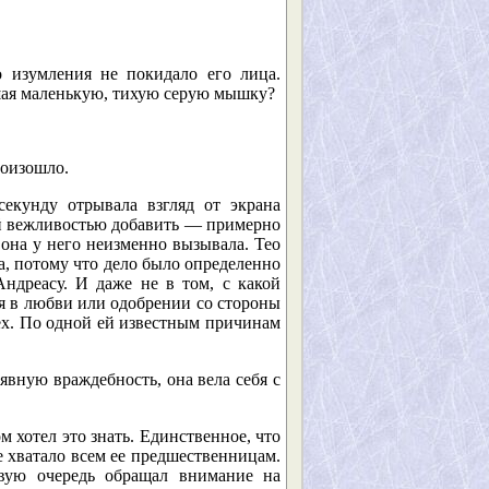
о изумления не покидало его лица.
вшая маленькую, тихую серую мышку?
роизошло.
екунду отрывала взгляд от экрана
ной вежливостью добавить — примерно
 она у него неизменно вызывала. Тео
та, потому что дело было определенно
ндреасу. И даже не в том, с какой
ся в любви или одобрении со стороны
ех. По одной ей известным причинам
явную враждебность, она вела себя с
ом хотел это знать. Единственное, что
е хватало всем ее предшественницам.
вую очередь обращал внимание на