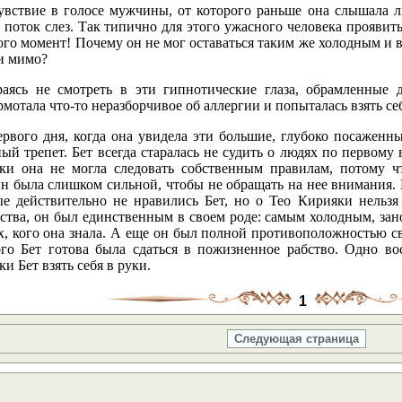
увствие в голосе мужчины, от которого раньше она слышала л
 поток слез. Так типично для этого ужасного человека проявит
ого момент! Почему он не мог оставаться таким же холодным и в
и мимо?
раясь не смотреть в эти гипнотические глаза, обрамленные
мотала что-то неразборчивое об аллергии и попыталась взять себ
ервого дня, когда она увидела эти большие, глубоко посаженны
ый трепет. Бет всегда старалась не судить о людях по первому 
ки она не могла следовать собственным правилам, потому ч
н была слишком сильной, чтобы не обращать на нее внимания. 
ые действительно не нравились Бет, но о Тео Кирияки нельзя
ства, он был единственным в своем роде: самым холодным, за
х, кого она знала. А еще он был полной противоположностью с
ого Бет готова была сдаться в пожизненное рабство. Одно во
и Бет взять себя в руки.
1
Следующая страница