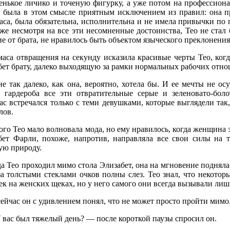
енькое личико и точеную фигурку, а уже потом на профессион
 была в этом смысле приятным исключением из правил: она пр
са, была обязательна, исполнительна и не имела привычки по 
же несмотря на все эти несомненные достоинства, Тео не стал б
е от брата, не нравилось быть объектом языческого преклонения
маса отвращения на секунду исказила красивые черты Тео, ког
бет брату, далеко выходящую за рамки нормальных рабочих отн
е так далеко, как она, вероятно, хотела бы. И ее мечты не ос
о гардероба все эти отвратительные серые и зеленовато-бол
ас встречался только с теми девушками, которые выглядели так
лов.
го Тео мало волновала мода, но ему нравилось, когда женщина з
бет Фарли, похоже, напротив, направляла все свои силы на 
ую природу.
а Тео проходил мимо стола Элизабет, она на мгновение подняла в
 за толстыми стеклами очков полны слез. Тео знал, что некот
к на женских щеках, но у него самого они всегда вызывали лиш
ейчас он с удивлением понял, что не может просто пройти мимо
 вас был тяжелый день? — после короткой паузы спросил он.