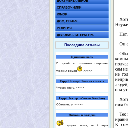
ДОКУМЕНТАЛЬНОЕ
СПРАВОЧНИКИ
ЮМОР
Хот
ДОМ, СЕМЬЯ
Неуже
РЕЛИГИЯ
Нет
ДЕЛОВАЯ ЛИТЕРАТУРА
Он е
Последние отзывы
Обы
Одинокий волк
компью
полчас
Гг. тупой, но оптимизм г.героини
сам не
украсил роман
>>>>>
не то
неприя
Гаррі Поттер і Таємна кімната
людей
Чудова книга
>>>>>
она ут
Гаррі Поттер і в’язень Азкабану
Хотя
ним б
Обожнюю☺️
>>>>>
Тео 
Любовь в полдень
нравил
К сож
чудова книга, як і серія