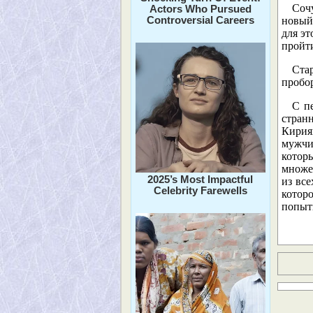
Соч
Actors Who Pursued
Controversial Careers
новый
для эт
пройт
Ста
пробор
С п
странн
Кирия
мужчи
котор
множе
2025’s Most Impactful
из все
Celebrity Farewells
котор
попытк