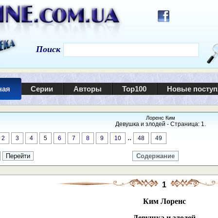
Поиск
ная
Серии
Авторы
Top100
Новые посту
Лоренс Ким
Девушка и злодей - Страница: 1.
..
2
3
4
5
6
7
8
9
10
48
49
Содержание
1
Ким Лоренс
Девушка и злодей