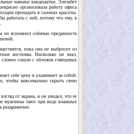
альные навыки кандидатки. Элизабет
екрасно организовала работу офиса
полдня пропадать в салонах красоты.
ы работать с ней, потому что ему, в
.
да он вспомнил собачью преданность
ошений.
уществятся, пока она не выбросит из
отные костюмы. Насколько он знал,
, словно сошли с обложек глянцевых
нает себе цену и ухаживает за собой.
то, чтобы максимально скрыть свою
згляд от экрана, и он увидел, что ее
орые мужчины тают при виде влажных
ь раздражение.
.