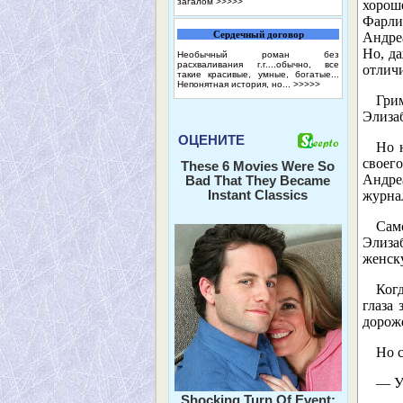
загалом
>>>>>
хорош
Фарли
Сердечный договор
Андреа
Но, да
Необычный роман без
расхваливания г.г....обычно, все
отличи
такие красивые, умные, богатые...
Непонятная история, но...
>>>>>
Гри
Элиза
ОЦЕНИТЕ
Но н
своег
These 6 Movies Were So
Андре
Bad That They Became
Instant Classics
журна
Само
Элиза
женск
Когд
глаза
дороже
Но с
— У
Shocking Turn Of Event: