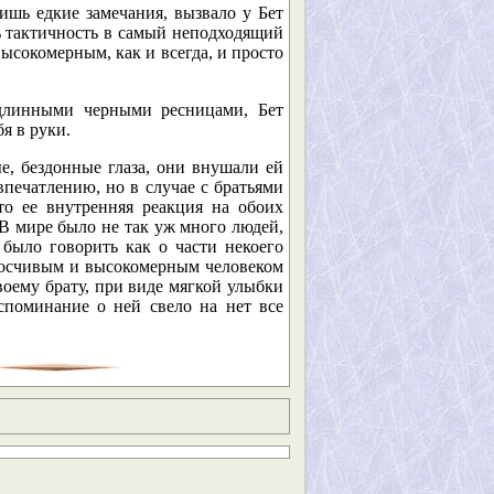
ишь едкие замечания, вызвало у Бет
ь тактичность в самый неподходящий
ысокомерным, как и всегда, и просто
 длинными черными ресницами, Бет
я в руки.
е, бездонные глаза, они внушали ей
впечатлению, но в случае с братьями
то ее внутренняя реакция на обоих
В мире было не так уж много людей,
 было говорить как о части некоего
носчивым и высокомерным человеком
воему брату, при виде мягкой улыбки
споминание о ней свело на нет все