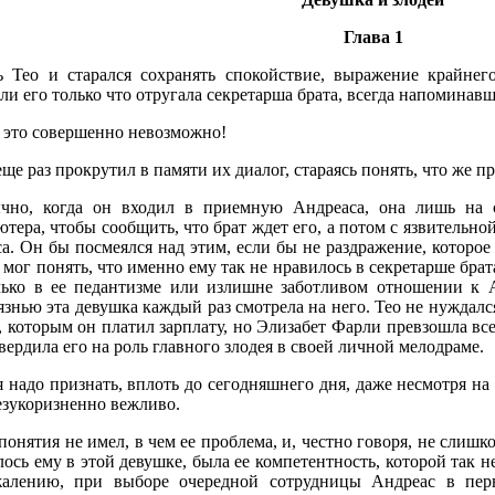
Глава 1
ь Тео и старался сохранять спокойствие, выражение крайнег
ли его только что отругала секретарша брата, всегда напомина
, это совершенно невозможно!
ще раз прокрутил в памяти их диалог, стараясь понять, что же п
чно, когда он входил в приемную Андреаса, она лишь на с
тера, чтобы сообщить, что брат ждет его, а потом с язвитель
а. Он бы посмеялся над этим, если бы не раздражение, которое
 мог понять, что именно ему так не нравилось в секретарше бра
лько в ее педантизме или излишне заботливом отношении к А
знью эта девушка каждый раз смотрела на него. Тео не нуждал
, которым он платил зарплату, но Элизабет Фарли превзошла вс
вердила его на роль главного злодея в своей личной мелодраме.
 надо признать, вплоть до сегодняшнего дня, даже несмотря на 
езукоризненно вежливо.
понятия не имел, в чем ее проблема, и, честно говоря, не слишк
ось ему в этой девушке, была ее компетентность, которой так н
алению, при выборе очередной сотрудницы Андреас в пер