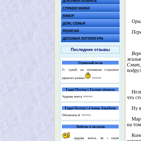
ДОКУМЕНТАЛЬНОЕ
СПРАВОЧНИКИ
ЮМОР
Ориг
ДОМ, СЕМЬЯ
РЕЛИГИЯ
Пере
ДЕЛОВАЯ ЛИТЕРАТУРА
Последние отзывы
Вер
жилья.
Одинокий волк
Смит,
подру
Гг. тупой, но оптимизм г.героини
украсил роман
>>>>>
Гаррі Поттер і Таємна кімната
Нель
Чудова книга
>>>>>
что ст
Ну в
Гаррі Поттер і в’язень Азкабану
Обожнюю☺️
>>>>>
Мари
на том
Любовь в полдень
Кон
чудова книга, як і серія
остав