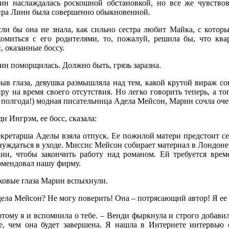
ин наслаждалась роскошной обстановкой, но все же чувствов
ира Линн была совершенно обыкновенной.
сли бы она не знала, как сильно сестра любит Майка, с которы
комиться с его родителями, то, пожалуй, решила бы, что ква
, оказанные боссу.
н поморщилась. Должно быть, грязь заразна.
рыв глаза, девушка размышляла над тем, какой крутой вираж со
ру на время своего отсутствия. Но легко говорить теперь, а то
 полгода!) модная писательница Адела Мейсон, Марин сочла оч
и Ингрэм, ее босс, сказала:
екретарша Аделы взяла отпуск. Ее пожилой матери предстоит се
нуждаться в уходе. Миссис Мейсон собирает материал в Лондоне,
ии, чтобы закончить работу над романом. Ей требуется време
омендовал нашу фирму.
ховые глаза Марин вспыхнули.
ела Мейсон? Не могу поверить! Она – потрясающий автор! Я ее
тому я и вспомнила о тебе. – Венди фыркнула и строго добавил
е, чем она будет завершена. Я нашла в Интернете интервью