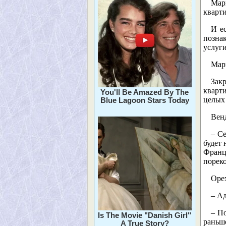
Мар
кварт
И е
позна
услуги
Мари
Зак
кварти
You'll Be Amazed By The
целых
Blue Lagoon Stars Today
Венд
– С
будет 
Франц
порек
Оре
– Ад
– По
Is The Movie "Danish Girl"
раньш
A True Story?