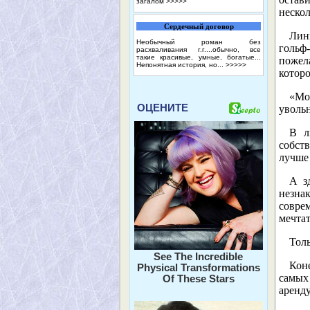
загалом
>>>>>
нескол
Сердечный договор
Лин
Необычный роман без
гольф-
расхваливания г.г....обычно, все
такие красивые, умные, богатые...
пожела
Непонятная история, но...
>>>>>
которо
«Мо
ОЦЕНИТЕ
уволь
В л
собств
лучше 
А з
незна
совре
мечтат
Толь
See The Incredible
Кон
Physical Transformations
самых
Of These Stars
аренду