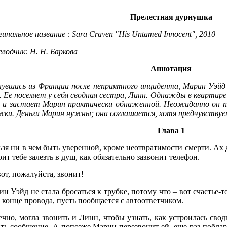
Прелестная дурнушка
инальное название : Sara Craven "His Untamed Innocent", 2010
водчик: H. H. Баркова
Аннотация
нувшись из Франции после неприятного инцидента, Марин Уэйд
 Ее поселяет у себя сводная сестра, Линн. Однажды в квартире
 и застает Марин практически обнаженной. Неожиданно он пр
жки. Деньги Марин нужны; она соглашается, хотя предчувствуе
Глава 1
зя ни в чем быть уверенной, кроме неотвратимости смерти. Ах 
оит тебе залезть в душ, как обязательно зазвонит телефон.
от, пожалуйста, звонит!
н Уэйд не стала бросаться к трубке, потому что – вот счастье-т
 конце провода, пусть пообщается с автоответчиком.
ечно, могла звонить и Линн, чтобы узнать, как устроилась сво
ить сообщение. А попозже Марин перезвонит ей, еще раз поблаг