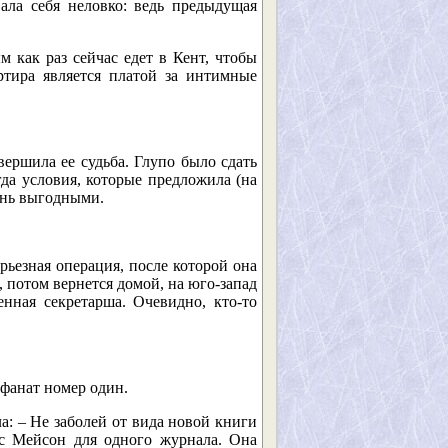
ала себя неловко: ведь предыдущая
м как раз сейчас едет в Кент, чтобы
ртира является платой за интимные
вершила ее судьба. Глупо было сдать
гда условия, которые предложила (на
ень выгодными.
рьезная операция, после которой она
 потом вернется домой, на юго-запад
нная секретарша. Очевидно, кто-то
 фанат номер один.
а: – Не заболей от вида новой книги
 с Мейсон для одного журнала. Она