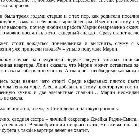
ько вопросов.
н была тремя годами старше и с тех пор, как родители поселил
клубом, взяла на себя роль старшей сестры. Именно поэтому, ве
ет выяснить, почему любимая работа Марин безвременно сконча
го можно посвятить в этот скверный анекдот. Сразу станет легче
жет, стоит дождаться понедельника и выяснить, служу я 
нения уже принесли плоды?» – уныло подумала Марин.
юбом случае на следующей неделе следует заняться поиска
енная квартира. Линн сказала, что Марин может оставаться зд
стоять на собственных ногах. А главное – необходимо как можно 
десь одна ванная чего стоит! Среди кафельных плиток цвет
комом теплом море. А если добавить к этому просторную гости
менную кухню и две элегантные спальни… Марин неожиданн
ь не смела.
ко непонятно, откуда у Линн деньги на такую роскошь.
ечно, сводная сестра – личный секретарь Джейка Рэдли-Смита, 
 успешных в Великобритании пиар-агентств. Но все же она не
 буфета в такой квартире денег не хватит.