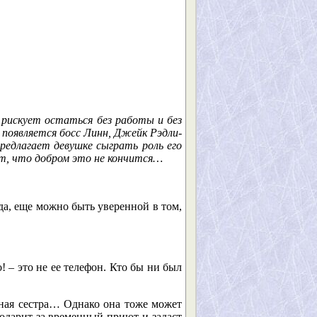
 рискует остаться без работы и без
 появляется босс Линн, Джейк Рэдли-
едлагает девушке сыграть роль его
т, что добром это не кончится…
да, еще можно быть уверенной в том,
о! – это не ее телефон. Кто бы ни был
дная сестра… Однако она тоже может
одарит за временный приют и задаст