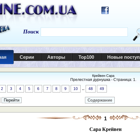
Поиск
ная
Серии
Авторы
Top100
Новые посту
Крейвен Сара
Прелестная дурнушка - Страница: 1.
..
2
3
4
5
6
7
8
9
10
48
49
Содержание
1
Сара Крейвен