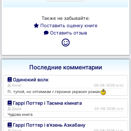
Также не забывайте:
Поставить оценку книге
Оставить отзыв
Последние комментарии
Одинокий волк
Annat
06-08-2026
00:00
Гг. тупой, но оптимизм г.героини украсил роман
Гаррі Поттер і Таємна кімната
Даша
05-08-2026
23:31
Чудова книга
Гаррі Поттер і в’язень Азкабану
Даша
05-08-2026
23:30