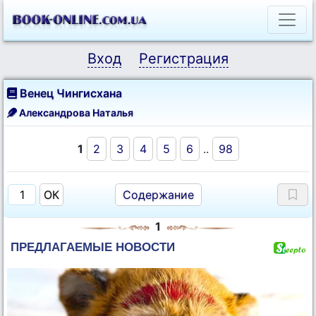
Вход
Регистрация
Венец Чингисхана
Александрова Наталья
1
2
3
4
5
6
..
98
Содержание
1