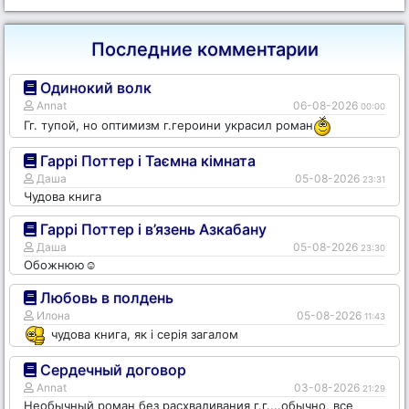
Последние комментарии
Одинокий волк
Annat
06-08-2026
00:00
Гг. тупой, но оптимизм г.героини украсил роман
Гаррі Поттер і Таємна кімната
Даша
05-08-2026
23:31
Чудова книга
Гаррі Поттер і в’язень Азкабану
Даша
05-08-2026
23:30
Обожнюю☺️
Любовь в полдень
Илона
05-08-2026
11:43
чудова книга, як і серія загалом
Сердечный договор
Annat
03-08-2026
21:29
Необычный роман без расхваливания г.г....обычно, все