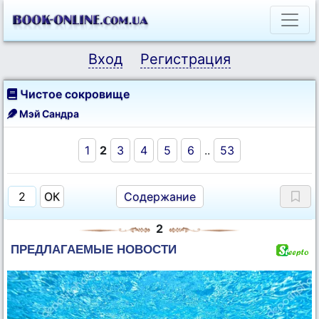
Вход
Регистрация
Чистое сокровище
Мэй Сандра
1
2
3
4
5
6
..
53
Содержание
2