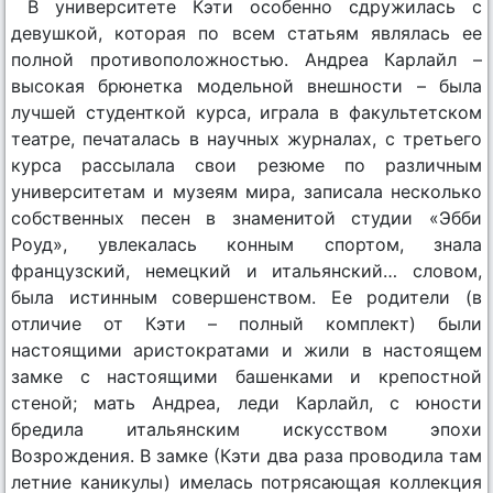
В университете Кэти особенно сдружилась с
девушкой, которая по всем статьям являлась ее
полной противоположностью. Андреа Карлайл –
высокая брюнетка модельной внешности – была
лучшей студенткой курса, играла в факультетском
театре, печаталась в научных журналах, с третьего
курса рассылала свои резюме по различным
университетам и музеям мира, записала несколько
собственных песен в знаменитой студии «Эбби
Роуд», увлекалась конным спортом, знала
французский, немецкий и итальянский… словом,
была истинным совершенством. Ее родители (в
отличие от Кэти – полный комплект) были
настоящими аристократами и жили в настоящем
замке с настоящими башенками и крепостной
стеной; мать Андреа, леди Карлайл, с юности
бредила итальянским искусством эпохи
Возрождения. В замке (Кэти два раза проводила там
летние каникулы) имелась потрясающая коллекция