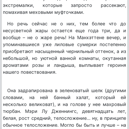
экстремалки, которые запросто рассекают,
помахивая меховыми муфточками.
Но речь сейчас не о них, тем более что до
несусветной жары остается еще года три, да и
вообще – не о жаре речь! На Манхэттене вечер, и
упоминавшиеся уже лиловые сумерки постепенно
приобретают насыщенный чернильный оттенок, а из
небольшой, но уютной ванной комнаты, окутанная
ароматами розы и ландыша, выплывает героиня
нашего повествования.
Она задрапирована в зеленоватый шелк (другими
словами, на ней банный халат, который ей
несколько великоват), и на голове у нее махровый
тюрбан. Мэри Лу Дженнингс, девятнадцать лет,
белая, рост средний, телосложение… ну, в принципе
обычное телосложение. Могло бы быть и лучше – на