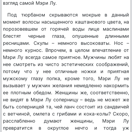
взгляд самой Мэри Лу.
Под тюрбаном скрываются мокрые в данный
момент волосы насыщенного каштанового цвета, на
порозовевшем от горячей воды лице маслинами
блестят черные глаза, опушенные длинными
ресницами. Скулы – немного высоковаты. Нос –
немного курнос. Впрочем, в целом впечатление от
Мэри Лу всегда самое приятное. Мужчины любят на
нее смотреть из чисто эстетических соображений,
потому что у нее отличные ножки и приятная
мужскому глазу попка, кроме того, Мэри Лу не
вызывает у мужчин желания немедленно накормить
ее плотным обедом. Женщины же, соответственно,
не видят в Мэри Лу соперницу – ведь не может же
быть соперницей та, чей ланч состоит из сандвичей
с ветчиной, омлета с грибами и кока-колы? Скоро,
расслабленно думают женщины, Мэри Лу
превратится в округлое нечто и тогда уж