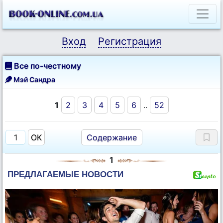
Вход
Регистрация
Все по-честному
Мэй Сандра
1
2
3
4
5
6
..
52
Содержание
1