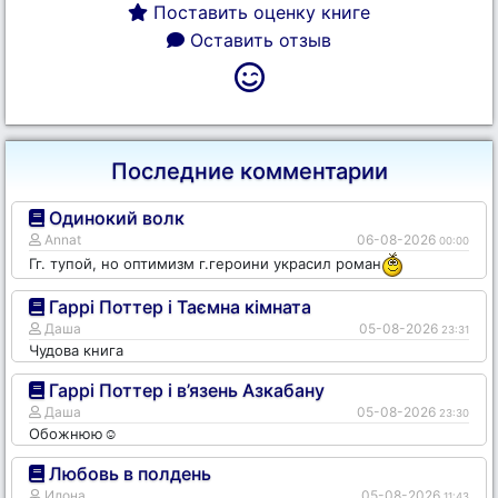
Поставить оценку книге
Оставить отзыв
Последние комментарии
Одинокий волк
Annat
06-08-2026
00:00
Гг. тупой, но оптимизм г.героини украсил роман
Гаррі Поттер і Таємна кімната
Даша
05-08-2026
23:31
Чудова книга
Гаррі Поттер і в’язень Азкабану
Даша
05-08-2026
23:30
Обожнюю☺️
Любовь в полдень
Илона
05-08-2026
11:43