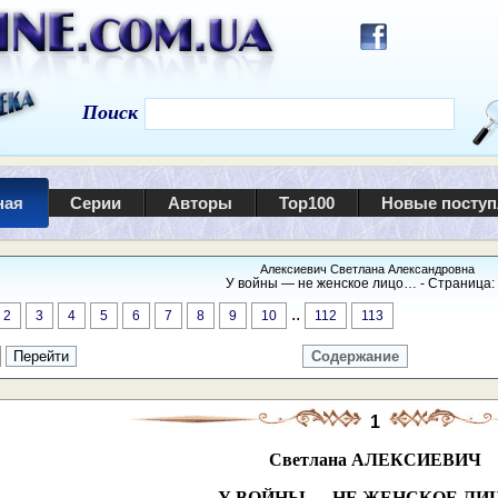
Поиск
ная
Серии
Авторы
Top100
Новые посту
Алексиевич Светлана Александровна
У войны — не женское лицо… - Страница: 
..
2
3
4
5
6
7
8
9
10
112
113
Содержание
1
Светлана АЛЕКСИЕВИЧ
У ВОЙНЫ — НЕ ЖЕНСКОЕ ЛИ