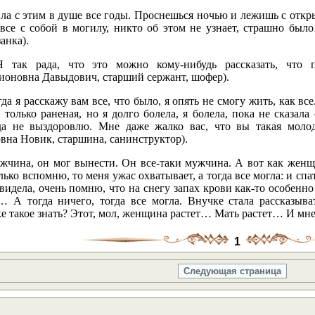
ла с этим в душе все годы. Проснешься ночью и лежишь с откр
 все с собой в могилу, никто об этом не узнает, страшно бы
анка).
 так рада, что это можно кому-нибудь рассказать, что
ионовна Давыдович, старший сержант, шофер).
да я расскажу вам все, что было, я опять не смогу жить, как вс
 только раненая, но я долго болела, я болела, пока не сказала 
да не выздоровлю. Мне даже жалко вас, что вы такая молод
вна Новик, старшина, санинструктор).
жчина, он мог вынести. Он все-таки мужчина. А вот как женщин
лько вспомню, то меня ужас охватывает, а тогда все могла: и спа
видела, очень помню, что на снегу запах крови как-то особен
… А тогда ничего, тогда все могла. Внучке стала рассказыват
ке такое знать? Этот, мол, женщина растет… Мать растет… И мн
1
Следующая страница