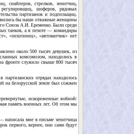
иц, снайперов, стрелков, зенитчиц,
, регулировщиц, шоферов, рядовых
етельства партизанок и подпольщиц.
правились бы наши отважные женщины
ого Союза А.И. Еременко. Были среди
лых танков, а в пехоте — командиры
т», «пехотинец», «автоматчик» нет
влено около 500 тысяч девушек, из
осланных комсомолом, находились в
на фронте служило свыше 800 тысяч
в партизанских отрядах находилось
ый на белорусской земле был сожжен
еревернутые, искореженные войной:
имая память военных лет. Об этом мы
 — написала мне в письме зенитчица
рок первого, вернее, они сами будут