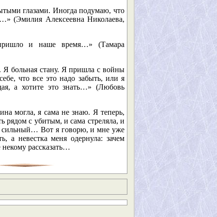
ытыми глазами. Иногда подумаю, что
ло…» (Эмилия Алексеевна Николаева,
 пришло и наше время…» (Тамара
е. Я больная стану. Я пришла с войны
себе, что все это надо забыть, или я
ая, а хотите это знать…» (Любовь
а могла, я сама не знаю. Я теперь,
ть рядом с убитым, и сама стреляла, и
но сильный… Вот я говорю, и мне уже
ь, а невестка меня одернула: зачем
е некому рассказать…