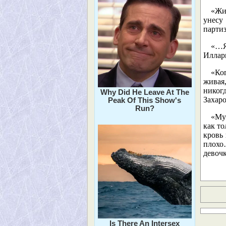
«Жи
унесу
партиз
«…Я
Иллар
«Ког
живая,
никог
Why Did He Leave At The
Захаро
Peak Of This Show's
Run?
«Му
как то
кровь 
плохо
девоч
Is There An Intersex