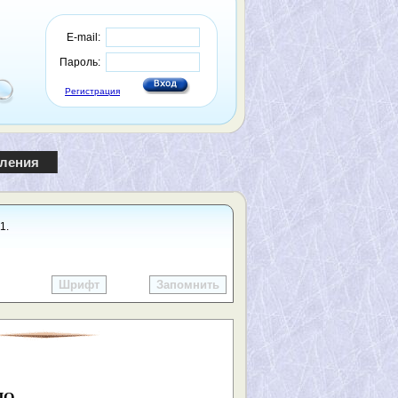
E-mail:
Пароль:
Регистрация
пления
1.
Шрифт
Запомнить
ЦО…