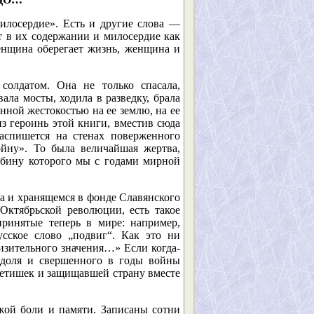
илосердие». Есть и другие слова —
ет в их содержании и милосердие как
енщина оберегает жизнь, женщина и
олдатом. Она не только спасала,
ала мосты, ходила в разведку, брала
нной жестокостью на ее землю, на ее
из героинь этой книги, вместив сюда
аспишется на стенах поверженного
ойну». То была величайшая жертва,
убину которого мы с годами мирной
а и хранящемся в фонде Славянского
Октябрьской революции, есть такое
принятые теперь в мире: например,
сское слово „подвиг“. Как это ни
изительного значения…» Если когда-
т доля и свершенного в годы войны
детишек и защищавшей страну вместе
ой боли и памяти. Записаны сотни