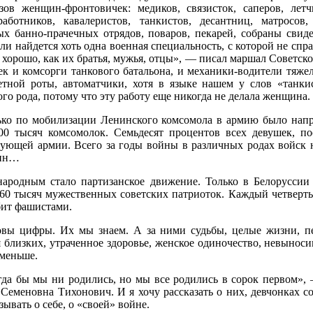
азов женщин-фронтовичек: медиков, связисток, саперов, летч
работников, кавалеристов, танкистов, десантниц, матросов
ых банно-прачечных отрядов, поваров, пекарей, собраны свид
 ли найдется хоть одна военная специальность, с которой не с
 хорошо, как их братья, мужья, отцы», — писал маршал Советск
ек и комсорги танкового батальона, и механики-водители тяже
етной роты, автоматчики, хотя в языке нашем у слов «танкис
го рода, потому что эту работу еще никогда не делала женщина.
ько по мобилизации Ленинского комсомола в армию было напра
00 тысяч комсомолок. Семьдесят процентов всех девушек, п
вующей армии. Всего за годы войны в различных родах войск 
ин…
народным стало партизанское движение. Только в Белоруссии 
 60 тысяч мужественных советских патриоток. Каждый четверт
бит фашистами.
овы цифры. Их мы знаем. А за ними судьбы, целые жизни, п
 близких, утраченное здоровье, женское одиночество, невынос
 меньше.
гда бы мы ни родились, но мы все родились в сорок первом»,
Семеновна Тихонович. И я хочу рассказать о них, девчонках со
зывать о себе, о «своей» войне.