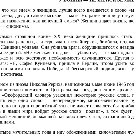
, что мы знаем о женщине, лучше всего вмещается в слово «м
, жена, друг, и самое высокое — мать. Но разве не присутству
 как назначение, как конечный смысл? Женщина дает жизнь, ж
 — синонимы.
самой страшной войне XX века женщине пришлось стать с
зывала раненых, а и стреляла из «снайперки», бомбила, подрыв
 Женщина убивала. Она убивала врага, обрушившегося с невида
а ее детей. «Не женская это доля — убивать», — скажет одна 
ужас и всю жестокую необходимость случившегося. Другая р
тага: «Я, Софья Кунцевич, пришла в Берлин, чтобы убить в
сенная ими на алтарь Победы. И бессмертный подвиг, всю гл
 постигаем.
дном из писем Николая Рериха, написанном в мае-июне 1945 год
ашистского комитета в Центральном государственном архиве 
: «Оксфордский словарь узаконил некоторые русские слова, 
ить еще одно слово — непереводимое, многозначительное ру
но, но ни один европейский язык не имеет слова хотя бы прибл
ь в языки мира войдет русское слово «подвиг», в том буде
ской женщиной, державшей на своих плечах тыл, сохранившей 
чинами.
тыре мучительных года я иду обожженными километрами чуж