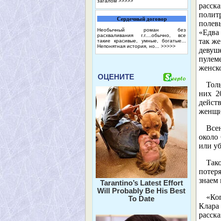
загалом
>>>>>
расск
полит
Сердечный договор
полев
Необычный роман без
«Едва
расхваливания г.г....обычно, все
так же
такие красивые, умные, богатые...
Непонятная история, но...
>>>>>
девуш
пулем
женско
ОЦЕНИТЕ
Тол
них 2
дейст
женщ
Все
около
или у
Так
потеря
знаем
Tarantino’s Latest Effort
Will Probably Be His Best
«Ко
To Date
Клара 
расска