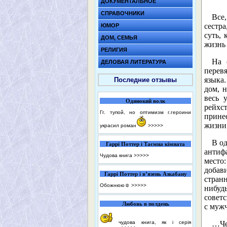
ДОКУМЕНТАЛЬНОЕ
СПРАВОЧНИКИ
Все
сестра
ЮМОР
суть,
ДОМ, СЕМЬЯ
жизнь
РЕЛИГИЯ
На 
ДЕЛОВАЯ ЛИТЕРАТУРА
перевя
языка.
Последние отзывы
дом, н
весь 
Одинокий волк
рейхс
Гг. тупой, но оптимизм г.героини
прине
жизни
украсил роман
>>>>>
В о
Гаррі Поттер і Таємна кімната
антиф
Чудова книга
>>>>>
место
добав
Гаррі Поттер і в’язень Азкабану
стран
Обожнюю☺️
>>>>>
нибуд
совет
Любовь в полдень
с муж
чудова книга, як і серія
…Че