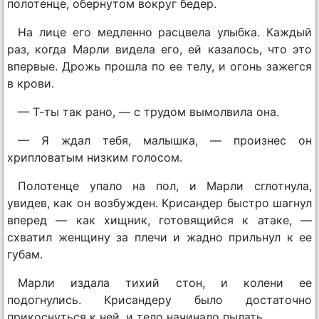
полотенце, обернутом вокруг бедер.
На лице его медленно расцвела улыбка. Каждый
раз, когда Марли видела его, ей казалось, что это
впервые. Дрожь прошла по ее телу, и огонь зажегся
в крови.
— Т-ты так рано, — с трудом вымолвила она.
— Я ждал тебя, малышка, — произнес он
хрипловатым низким голосом.
Полотенце упало на пол, и Марли сглотнула,
увидев, как он возбужден. Крисандер быстро шагнул
вперед — как хищник, готовящийся к атаке, —
схватил женщину за плечи и жадно прильнул к ее
губам.
Марли издала тихий стон, и колени ее
подогнулись. Крисандеру было достаточно
прикоснуться к ней, и тело начинало пылать.