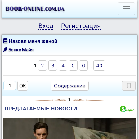
Вход
Регистрация
Назови меня женой
Бэнкс Майя
1
2
3
4
5
6
..
40
Содержание
1