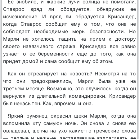
Ее знобило, и жаркие лучи солнца не помогали.
Ставрос вряд ли обрадуется, обнаружив ее
исчезновение. И вряд ли обрадуется Крисандер,
когда Ставрос сообщит ему о том, что она не
соблюдает необходимые меры безопасности. Но
Марли не хотелось тащить на прием к доктору
своего навязчивого стража. Крисандер все равно
узнает о ее беременности еще до того, как она
придет домой и сама сообщит ему об этом.
Как он отреагирует на новость? Несмотря на то
что они предохранялись, Марли была уже на
третьем месяце. Возможно, это случилось, когда он
вернулся из длительной командировки. Крисандер
был ненасытен. Как, впрочем, и она.
Яркий румянец окрасил щеки Марли, когда она
вспомнила «ту самую» ночь. Он снова и снова ею
овладевал, шепча на ухо какие-то греческие слова
— теплые и нежные, заставлявшие вздрагивать ее