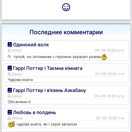
Последние комментарии
Одинокий волк
Annat
06-08-2026
00:00
Гг. тупой, но оптимизм г.героини украсил роман
Гаррі Поттер і Таємна кімната
Даша
05-08-2026
23:31
Чудова книга
Гаррі Поттер і в’язень Азкабану
Даша
05-08-2026
23:30
Обожнюю☺️
Любовь в полдень
Илона
05-08-2026
11:43
чудова книга, як і серія загалом