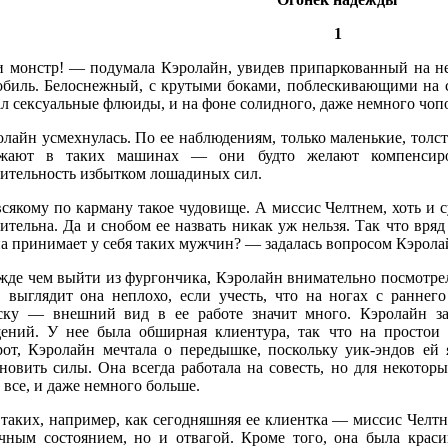
1
и монстр! — подумала Кэролайн, увидев припаркованный на н
обиль. Белоснежный, с крутыми боками, поблескивающими на с
л сексуальные флюиды, и на фоне солидного, даже немного чопо
олайн усмехнулась. По ее наблюдениям, только маленькие, толс
зжают в таких машинах — они будто желают компенсиров
чительность избытком лошадиных сил.
сякому по карману такое чудовище. А миссис Челтнем, хоть и с
ительна. Да и снобом ее назвать никак уж нельзя. Так что вряд
на принимает у себя таких мужчин? — задалась вопросом Кэрола
жде чем выйти из фургончика, Кэролайн внимательно посмотрела
, выглядит она неплохо, если учесть, что на ногах с раннег
ску — внешний вид в ее работе значит много. Кэролайн за
ений. У нее была обширная клиентура, так что на простои ж
рот, Кэролайн мечтала о передышке, поскольку уик-эндов ей 
ановить силы. Она всегда работала на совесть, но для некотор
 все, и даже немного больше.
 таких, например, как сегодняшняя ее клиентка — миссис Челтн
чным состоянием, но и отвагой. Кроме того, она была крас