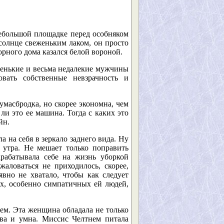
ебольшой площадке перед особняком
олнце свеженьким лаком, он просто
рного дома казался белой вороной.
тенькие и весьма недалекие мужчины
ать собственные невзрачность и
умасбродка, но скорее экономна, чем
 ли это ее машина. Тогда с каких это
йн.
 на себя в зеркало заднего вида. Ну
о утра. Не мешает только поправить
рабатывала себе на жизнь уборкой
аловаться не приходилось, скорее,
явно не хватало, чтобы как следует
ых, особенно симпатичных ей людей,
ем. Эта женщина обладала не только
ива и умна. Миссис Челтнем питала