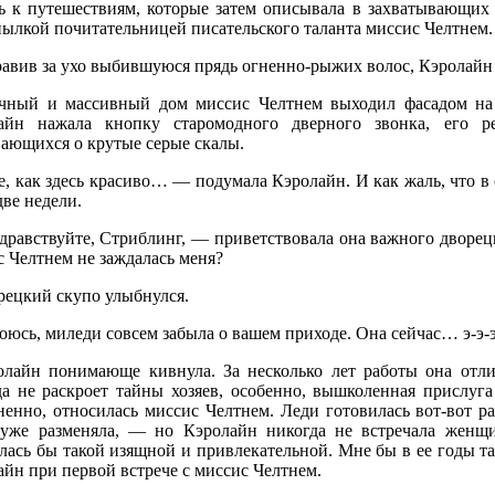
ть к путешествиям, которые затем описывала в захватывающих
пылкой почитательницей писательского таланта миссис Челтнем.
равив за ухо выбившуюся прядь огненно-рыжих волос, Кэролай
чный и массивный дом миссис Челтнем выходил фасадом на о
айн нажала кнопку старомодного дверного звонка, его ре
вающихся о крутые серые скалы.
е, как здесь красиво… — подумала Кэролайн. И как жаль, что в
две недели.
дравствуйте, Стриблинг, — приветствовала она важного дворец
 Челтнем не заждалась меня?
рецкий скупо улыбнулся.
оюсь, миледи совсем забыла о вашем приходе. Она сейчас… э-э-
олайн понимающе кивнула. За несколько лет работы она отли
да не раскроет тайны хозяев, особенно, вышколенная прислуга
ненно, относилась миссис Челтнем. Леди готовилась вот-вот р
 уже разменяла, — но Кэролайн никогда не встречала женщи
лась бы такой изящной и привлекательной. Мне бы в ее годы т
йн при первой встрече с миссис Челтнем.