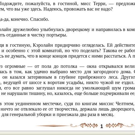
одождите, пожалуйста, в гостиной, мисс Терри, — предло
м, что вы уже здесь. Надеюсь, провожать вас не надо?
-да, конечно. Спасибо.
олайн дружелюбно улыбнулась дворецкому и направилась в комн
ть отданные в чистку портьеры.
дя в гостиную, Кэролайн придирчиво огляделась. Ей действител
и особенно с этой комнатой, но что поделать? Такова ее рабо
сь не думать, что в конце концов придется с ними расстаться. А 
ез огромные — от пола до потолка — окна открывался вели
лась в том, как удачно выбрано место для загородного дома.
, он казался затерянным в глубине прибрежного леса. Други
, ведущей от шоссе к воротам усадьбы, никто чужой не ездил.
м, его все равно заглушал никогда не умолкающий шум грома
 не нарушали тишину, но, казалось, еще больше подчеркивали ее
 в этом уединенном местечке, судя по книгам миссис Челтнем,
ничто не отвлекало ее от творчества, держала лишь дворецкого
 для генеральной уборки и приезжала два раза в месяц.
1