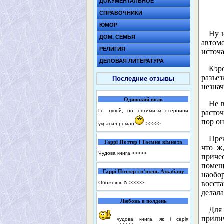
ДОКУМЕНТАЛЬНОЕ
СПРАВОЧНИКИ
ЮМОР
Ну 
ДОМ, СЕМЬЯ
автом
РЕЛИГИЯ
источа
ДЕЛОВАЯ ЛИТЕРАТУРА
Кэр
разъе
Последние отзывы
незна
Одинокий волк
Не в
Гг. тупой, но оптимизм г.героини
расточ
пор о
украсил роман
>>>>>
Пре
Гаррі Поттер і Таємна кімната
что ж
Чудова книга
>>>>>
приче
помещ
Гаррі Поттер і в’язень Азкабану
наобо
восст
Обожнюю☺️
>>>>>
делала
Любовь в полдень
Для
прили
чудова книга, як і серія