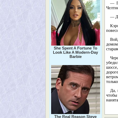
— П
Челтне
— Да
Кэр
повеси
Вой
домом 
She Spent A Fortune To
старая
Look Like A Modern-Day
Barbie
Чер
убеди
шоссе
дороге
ветро
только
Да,
чтобы 
нанята
The Real Reason Steve