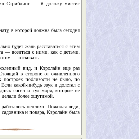
жил Стриблинг. — Я доложу миссис
ату, в которой должна была сегодня
ьно будет жаль расставаться с этим
та — возиться с ними, как с детьми,
потом — тосковать.
колепный вид, и Кэролайн еще раз
 Стоящий в стороне от оживленного
х построек поблизости не было, по
 Если какой-нибудь звук и долетал с
дных сосен и гул моря, которые не
, делали более ощутимой.
 работалось неплохо. Пожилая леди,
, садовника и повара, Кэролайн была