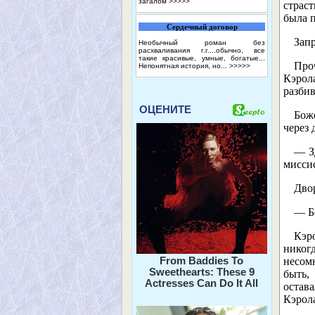
загалом
>>>>>
страс
была 
Сердечный договор
Зап
Необычный роман без
расхваливания г.г....обычно, все
такие красивые, умные, богатые...
Про
Непонятная история, но...
>>>>>
Кэрол
разби
ОЦЕНИТЕ
Бож
через 
— З
миссис
Дво
— Б
Кэр
никог
From Baddies To
несом
Sweethearts: These 9
быть,
Actresses Can Do It All
остава
Кэрола