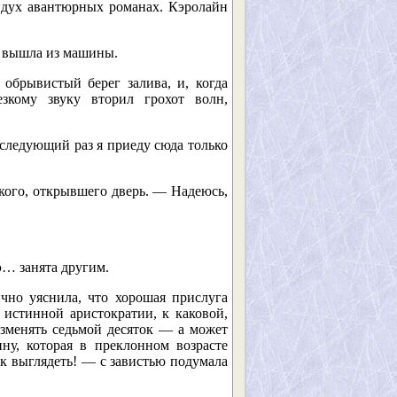
 дух авантюрных романах. Кэролайн
н вышла из машины.
брывистый берег залива, и, когда
зкому звуку вторил грохот волн,
 следующий раз я приеду сюда только
кого, открывшего дверь. — Надеюсь,
э… занята другим.
чно уяснила, что хорошая прислуга
 истинной аристократии, к каковой,
азменять седьмой десяток — а может
ну, которая в преклонном возрасте
ак выглядеть! — с завистью подумала