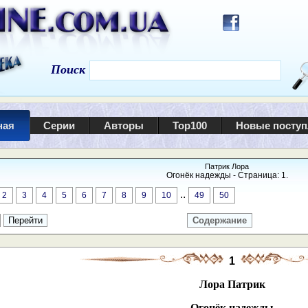
Поиск
ная
Серии
Авторы
Top100
Новые посту
Патрик Лора
Огонёк надежды - Страница: 1.
..
2
3
4
5
6
7
8
9
10
49
50
Содержание
1
Лора Патрик
Огонёк надежды