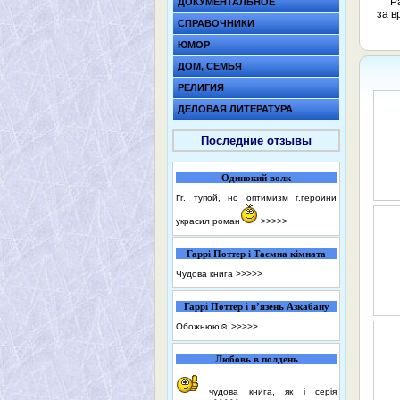
Р
ДОКУМЕНТАЛЬНОЕ
за в
СПРАВОЧНИКИ
ЮМОР
ДОМ, СЕМЬЯ
РЕЛИГИЯ
ДЕЛОВАЯ ЛИТЕРАТУРА
Последние отзывы
Одинокий волк
Гг. тупой, но оптимизм г.героини
украсил роман
>>>>>
Гаррі Поттер і Таємна кімната
Чудова книга
>>>>>
Гаррі Поттер і в’язень Азкабану
Обожнюю☺️
>>>>>
Любовь в полдень
чудова книга, як і серія