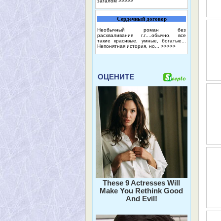
загалом
>>>>>
Сердечный договор
Необычный роман без
расхваливания г.г....обычно, все
такие красивые, умные, богатые...
Непонятная история, но...
>>>>>
ОЦЕНИТЕ
These 9 Actresses Will
Make You Rethink Good
And Evil!