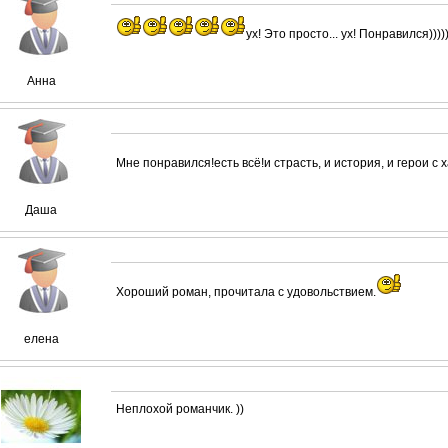
ух! Это просто... ух! Понравился)))))
Анна
Мне понравился!есть всё!и страсть, и история, и герои с
Даша
Хороший роман, прочитала с удовольствием.
елена
Неплохой романчик. ))