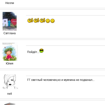
Нелли
Світлана
Пойдёт...
Юлия
ГГ светлый человечек,но и мужчина не подкачал...
nell