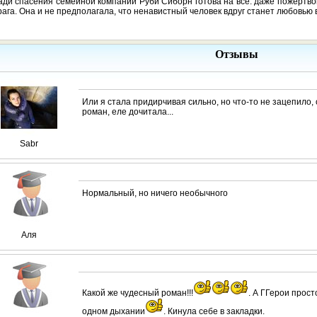
ади спасения семейной компании Руби Сиборн готова на все: даже пожертво
рага. Она и не предполагала, что ненавистный человек вдруг станет любовью
Отзывы
Или я стала придирчивая сильно, но что-то не зацепило,
роман, еле дочитала...
Sabr
Нормальный, но ничего необычного
Аля
Какой же чудесный роман!!!
. А ГГерои прос
одном дыхании
. Кинула себе в закладки.