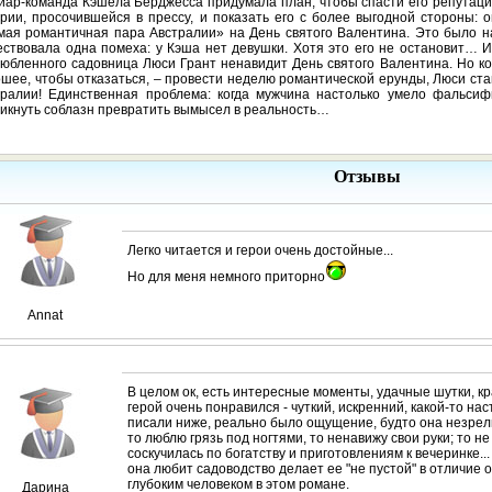
иар-команда Кэшела Берджесса придумала план, чтобы спасти его репутацию
рии, просочившейся в прессу, и показать его с более выгодной стороны: 
ая романтичная пара Австралии» на День святого Валентина. Это было на
ствовала одна помеха: у Кэша нет девушки. Хотя это его не остановит… Из
юбленного садовница Люси Грант ненавидит День святого Валентина. Но к
шее, чтобы отказаться, – провести неделю романтической ерунды, Люси ст
тралии! Единственная проблема: когда мужчина настолько умело фальсиф
икнуть соблазн превратить вымысел в реальность…
Отзывы
Легко читается и герои очень достойные...
Но для меня немного приторно
Annat
В целом ок, есть интересные моменты, удачные шутки, к
герой очень понравился - чуткий, искренний, какой-то на
писали ниже, реально было ощущение, будто она незрелы
то люблю грязь под ногтями, то ненавижу свои руки; то не
соскучилась по богатству и приготовлениям к вечеринке... 
она любит садоводство делает ее "не пустой" в отличие 
глубоким человеком в этом романе.
Дарина