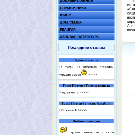
П
ДОКУМЕНТАЛЬНОЕ
исто
СПРАВОЧНИКИ
«Сам
суще
ЮМОР
возл
хоро
ДОМ, СЕМЬЯ
Авс
РЕЛИГИЯ
возн
ДЕЛОВАЯ ЛИТЕРАТУРА
Последние отзывы
Одинокий волк
Гг. тупой, но оптимизм г.героини
украсил роман
>>>>>
Гаррі Поттер і Таємна кімната
Чудова книга
>>>>>
Гаррі Поттер і в’язень Азкабану
Обожнюю☺️
>>>>>
Любовь в полдень
чудова книга, як і серія