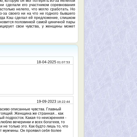
, которую он мог потерять из-за нелепой
они сделали его участником соревнования
столько нелепо, что могло сработать. Но
-за своего ни на что не годного бывшего
огда Кэш сделал ей предложение, слишком
ановится половинкой самой циничной пары
ицирует свои чувства, у женщины может
18-04-2025
01:07:53
19-09-2023
18:22:44
расиво описанные чувства. Главный
стоящий. Женщина же странная... как
й подросток. Какая-то неискренняя -
 люблю вечеринки и всех богатеев, то
и не только это. Как будто лишь то, что
от мужчины. Он проявил себя более