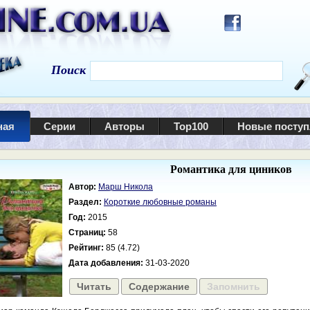
Поиск
ная
Серии
Авторы
Top100
Новые посту
Романтика для циников
Автор:
Марш Никола
Раздел:
Короткие любовные романы
Год:
2015
Страниц:
58
Рейтинг:
85 (4.72)
Дата добавления:
31-03-2020
Читать
Содержание
Запомнить