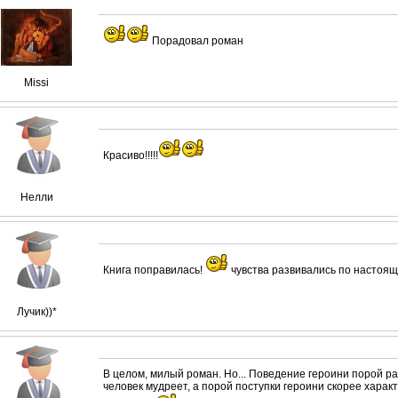
Порадовал роман
Missi
Красиво!!!!!
Нелли
Книга поправилась!
чувства развивались по настоя
Лучик))*
В целом, милый роман. Но... Поведение героини порой р
человек мудреет, а порой поступки героини скорее харак