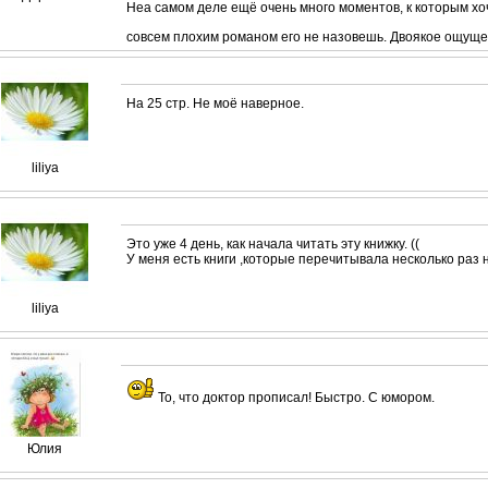
Неа самом деле ещё очень много моментов, к которым хоч
совсем плохим романом его не назовешь. Двоякое ощущен
На 25 стр. Не моё наверное.
liliya
Это уже 4 день, как начала читать эту книжку. ((
У меня есть книги ,которые перечитывала несколько раз 
liliya
То, что доктор прописал! Быстро. С юмором.
Юлия