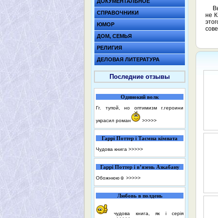
ДОКУМЕНТАЛЬНОЕ
В
СПРАВОЧНИКИ
не К
это
ЮМОР
сов
ДОМ, СЕМЬЯ
РЕЛИГИЯ
ДЕЛОВАЯ ЛИТЕРАТУРА
Последние отзывы
Одинокий волк
Гг. тупой, но оптимизм г.героини
украсил роман
>>>>>
Гаррі Поттер і Таємна кімната
Чудова книга
>>>>>
Гаррі Поттер і в’язень Азкабану
Обожнюю☺️
>>>>>
Любовь в полдень
чудова книга, як і серія