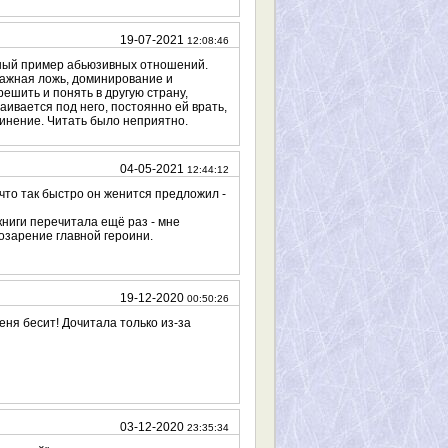
19-07-2021
12:08:46
нный пример абьюзивных отношений.
тажная ложь, доминирование и
решить и понять в другую страну,
раивается под него, постоянно ей врать,
дчинение. Читать было неприятно.
04-05-2021
12:44:12
 что так быстро он женится предложил -
книги перечитала ещё раз - мне
озарение главной героини.
19-12-2020
00:50:26
еня бесит! Дочитала только из-за
03-12-2020
23:35:34