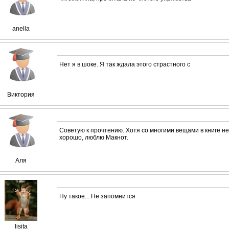
anella
Нет я в шоке. Я так ждала этого страстного с
Виктория
Советую к прочтению. Хотя со многими вещами в книге н
хорошо, люблю Макнот.
Аля
Ну такое... Не запомнится
lisita