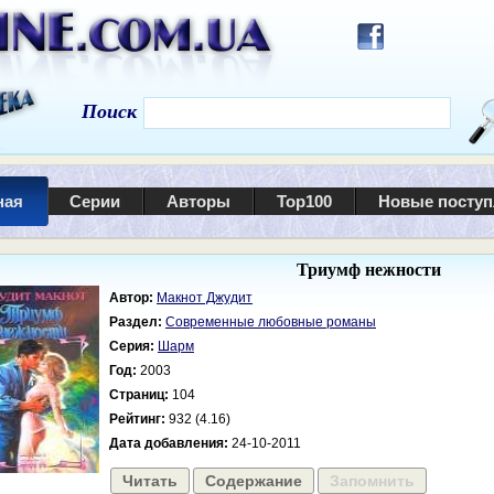
Поиск
ная
Серии
Авторы
Top100
Новые посту
Триумф нежности
Автор:
Макнот Джудит
Раздел:
Современные любовные романы
Серия:
Шарм
Год:
2003
Страниц:
104
Рейтинг:
932 (4.16)
Дата добавления:
24-10-2011
Читать
Содержание
Запомнить