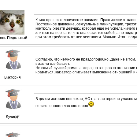
Книга про психологическое насилие. Практически этало
Постоянное давление, сексуальные манипуляции, трехэ
контроль. Увезти девушку, которая еще не успела ничего 
злиться на нее за то, что она остается собой, а не подст
при этом требовать от нее честности. Маньяк. Итог - по
онь Педальный
Согласно, что немного не правдоподобно. Даже не в том,
в жизни все бывает.
Не самый лучший роман автора, но все равно окончание 
нравиться, как автор описывает выяснение отношений и 
Виктория
В целом история неплохая, НО главная героиня ужасно м
великолепного главного героя
Лучик))*