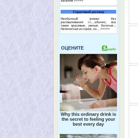
загалом
>>>>>
Сердечный договор
Необычный роман без
расхваливания г.г....обычно, все
такие красивые, умные, богатые...
Непонятная история, но...
>>>>>
ОЦЕНИТЕ
Why this ordinary drink is
the secret to feeling your
best every day