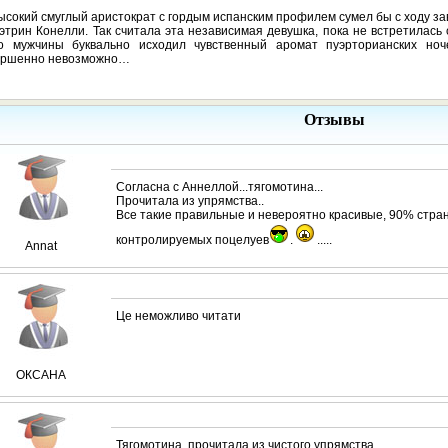
ысокий смуглый аристократ с гордым испанским профилем сумел бы с ходу з
этрин Конелли. Так считала эта независимая девушка, пока не встретилась
го мужчины буквально исходил чувственный аромат пуэрторианских но
ершенно невозможно…
Отзывы
Согласна с Аннеллой...тягомотина...
Прочитала из упрямства..
Все такие правильные и невероятно красивые, 90% стра
контролируемых поцелуев
.
.....
Annat
Це неможливо читати
ОКСАНА
Тягомотина, прочитала из чистого упрямства