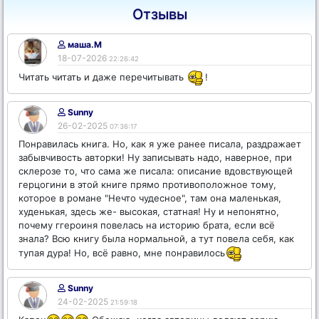
Отзывы
маша.М
18-07-2026
22:26:42
Читать читать и даже перечитывать
!
Sunny
26-02-2025
07:36:17
Понравилась книга. Но, как я уже ранее писала, раздражает
забывчивость авторки! Ну записывать надо, наверное, при
склерозе то, что сама же писала: описание вдовствующей
герцогини в этой книге прямо противоположное тому,
которое в романе "Нечто чудесное", там она маленькая,
худенькая, здесь же- высокая, статная! Ну и непонятно,
почему ггероиня повелась на историю брата, если всё
знала? Всю книгу была нормальной, а тут повела себя, как
тупая дура! Но, всё равно, мне понравилось
Sunny
24-02-2025
21:59:18