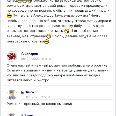
Капец
Обожаю, когда авторицы делают серию
романов и вплетают в новый роман героев из предыдущих,
но совершенно не помнят, о чём в них(предыдущих) писали
Тут, вплела Александру Таунсенд из романа "Нечто
необыкновенное", но забыла, что там у ггероя мать умерла и
вдовствующая герцогиня является ему бабушкой. А здесь,
оказывается, есть какая-то "мать"
И это всё прямо
вначале, на 6 странице
Боюсь, дальше будут ещё более
интересные открытия
Валерия
06-04-2023
00:56:22
Очень чистый и нежный роман про любовь, а не о эротике.
Со всеми эмоциями жизни и не всегда умными действиями,
что вполне правдоподобно натуре влюблённых людей.
Читается легко и быстро
Ольга
10-03-2023
17:34:18
Роман интересный, но конец смазали(
Елена